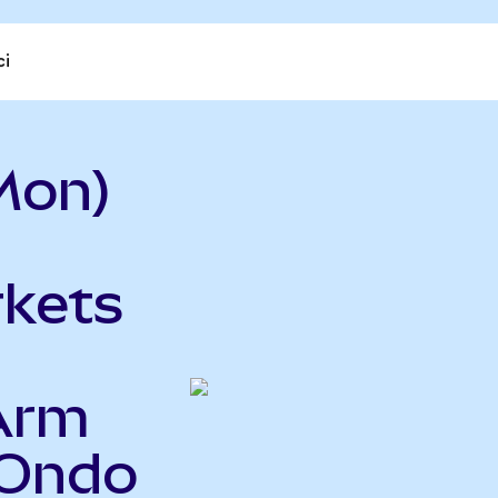
ci
Mon)
kets
 Arm
(Ondo