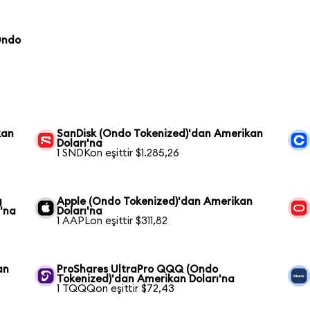
Ondo
kan
SanDisk (Ondo Tokenized)'dan Amerikan
Doları'na
1 SNDKon eşittir $1.285,26
g
Apple (Ondo Tokenized)'dan Amerikan
'na
Doları'na
1 AAPLon eşittir $311,82
an
ProShares UltraPro QQQ (Ondo
Tokenized)'dan Amerikan Doları'na
1 TQQQon eşittir $72,43