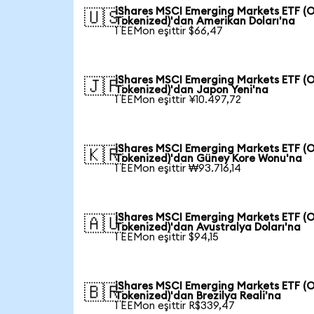
iShares MSCI Emerging Markets ETF (
🇺🇸
Tokenized)'dan Amerikan Doları'na
1 EEMon eşittir $66,47
iShares MSCI Emerging Markets ETF (
🇯🇵
Tokenized)'dan Japon Yeni'na
1 EEMon eşittir ¥10.497,72
iShares MSCI Emerging Markets ETF (
🇰🇷
Tokenized)'dan Güney Kore Wonu'na
1 EEMon eşittir ₩93.716,14
iShares MSCI Emerging Markets ETF (
🇦🇺
Tokenized)'dan Avustralya Doları'na
1 EEMon eşittir $94,15
iShares MSCI Emerging Markets ETF (
🇧🇷
Tokenized)'dan Brezilya Reali'na
1 EEMon eşittir R$339,47