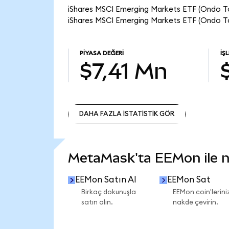
iShares MSCI Emerging Markets ETF (Ondo Tok
iShares MSCI Emerging Markets ETF (Ondo To
PIYASA DEĞERI
İŞ
$7,41 Mn
DAHA FAZLA İSTATİSTİK GÖR
DAHA FAZLA İSTATİSTİK GÖR
MetaMask'ta EEMon ile ne
EEMon Satın Al
EEMon Sat
Birkaç dokunuşla
EEMon coin'leriniz
satın alın.
nakde çevirin.