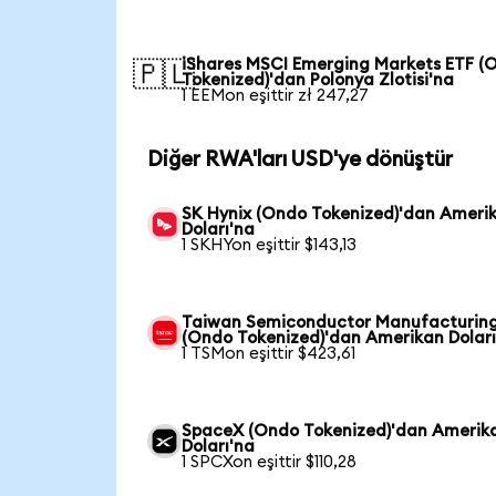
iShares MSCI Emerging Markets ETF (
🇵🇱
Tokenized)'dan Polonya Zlotisi'na
1 EEMon eşittir zł 247,27
Diğer RWA'ları USD'ye dönüştür
SK Hynix (Ondo Tokenized)'dan Ameri
Doları'na
1 SKHYon eşittir $143,13
Taiwan Semiconductor Manufacturin
(Ondo Tokenized)'dan Amerikan Doları
1 TSMon eşittir $423,61
SpaceX (Ondo Tokenized)'dan Amerik
Doları'na
1 SPCXon eşittir $110,28