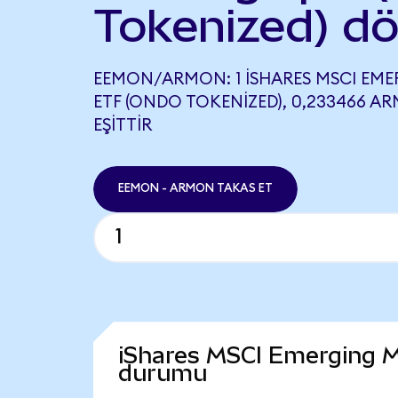
Tokenized) d
EEMON/ARMON: 1 ISHARES MSCI EM
ETF (ONDO TOKENIZED), 0,233466 A
EŞITTIR
EEMON - ARMON TAKAS ET
iShares MSCI Emerging M
durumu