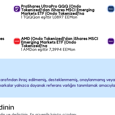
ProShares UltraPro QQQ (Ondo
Tokenized)'dan iShares MSCI Emerging
Markets ETF (Ondo Tokenized)'na
1 TQQQon eşittir 1,0897 EEMon
res
AMD (Ondo Tokenized)'dan iShares MSCI
Emerging Markets ETF (Ondo
Tokenized)'na
1 AMDon eşittir 7,3994 EEMon
tarafından ihraç edilmemiş, desteklenmemiş, onaylanmamış veya
ari markalar yalnızca dayanak referans varlığını tanımlamak amacıyla
dinin
n ve değiştirin. En güvenilir kripto cüzdanı.