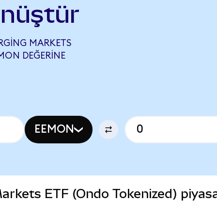
önüştür
ERGING MARKETS
RMON DEĞERINE
EEMON
arkets ETF (Ondo Tokenized) piyas