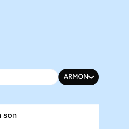
ARMON
a son