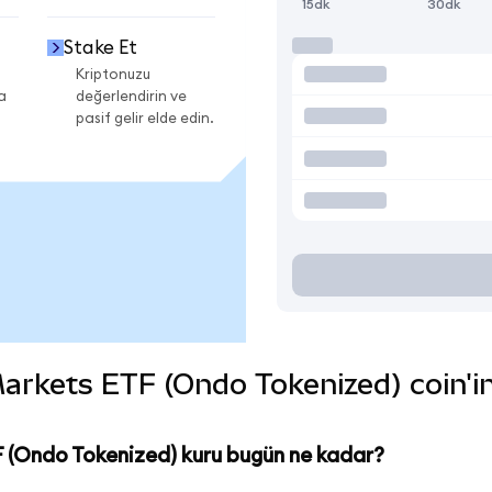
15dk
30dk
Stake Et
Kriptonuzu
a
değerlendirin ve
pasif gelir elde edin.
rkets ETF (Ondo Tokenized) coin'in ç
 (Ondo Tokenized) kuru bugün ne kadar?