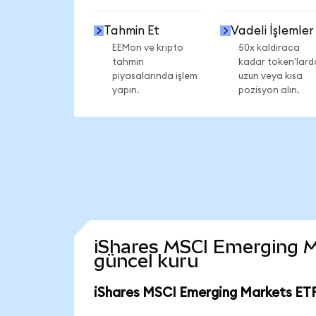
Tahmin Et
Vadeli İşlemler
EEMon ve kripto
50x kaldıraca
tahmin
kadar token'lard
piyasalarında işlem
uzun veya kısa
yapın.
pozisyon alın.
iShares MSCI Emerging Ma
güncel kuru
iShares MSCI Emerging Markets ETF