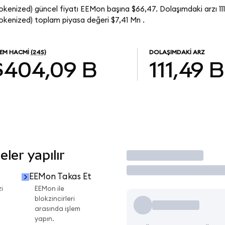
enized) güncel fiyatı EEMon başına $66,47. Dolaşımdaki arzı 1
kenized) toplam piyasa değeri $7,41 Mn .
LEM HACMI
(24S)
DOLAŞIMDAKI ARZ
$404,09 B
111,49 B
ler yapılır
İşlem Yap
EEMon Takas Et
i
EEMon ile
blokzincirleri
arasında işlem
yapın.