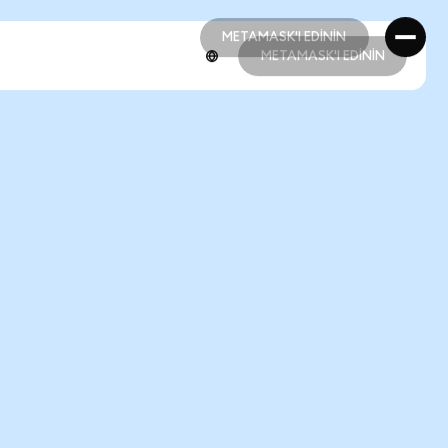
METAMASK'I EDİNİN
METAMASK'I EDİNİN
METAMASK'I EDİNİN
METAMASK'I EDİNİN