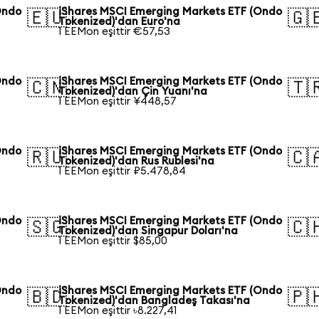
Ondo
iShares MSCI Emerging Markets ETF (Ondo
🇪🇺
🇬
Tokenized)'dan Euro'na
1 EEMon eşittir €57,53
Ondo
iShares MSCI Emerging Markets ETF (Ondo
🇨🇳
🇹
Tokenized)'dan Çin Yuanı'na
1 EEMon eşittir ¥448,57
Ondo
iShares MSCI Emerging Markets ETF (Ondo
🇷🇺
🇨
Tokenized)'dan Rus Rublesi'na
1 EEMon eşittir ₽5.478,84
Ondo
iShares MSCI Emerging Markets ETF (Ondo
🇸🇬
🇨
Tokenized)'dan Singapur Doları'na
1 EEMon eşittir $85,00
Ondo
iShares MSCI Emerging Markets ETF (Ondo
🇧🇩
🇵
Tokenized)'dan Bangladeş Takası'na
1 EEMon eşittir ৳8.227,41