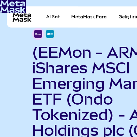
Al Sat
MetaMask Para
Geliştiri
(EEMon - AR
iShares MSCI
Emerging Mar
ETF (Ondo
Tokenized) -
Holdings plc 