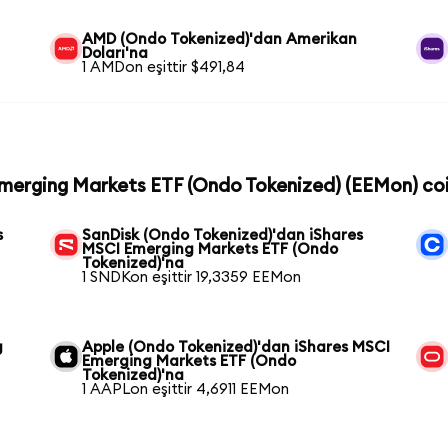
AMD (Ondo Tokenized)'dan Amerikan
Doları'na
1 AMDon eşittir $491,84
Emerging Markets ETF (Ondo Tokenized) (EEMon) coin
s
SanDisk (Ondo Tokenized)'dan iShares
MSCI Emerging Markets ETF (Ondo
Tokenized)'na
1 SNDKon eşittir 19,3359 EEMon
g
Apple (Ondo Tokenized)'dan iShares MSCI
Emerging Markets ETF (Ondo
Tokenized)'na
1 AAPLon eşittir 4,6911 EEMon