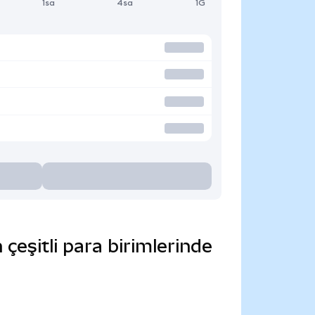
1sa
4sa
1G
eşitli para birimlerinde