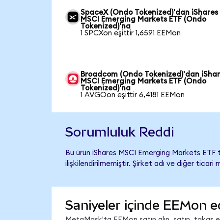
SpaceX (Ondo Tokenized)'dan iShares
MSCI Emerging Markets ETF (Ondo
Tokenized)'na
1 SPCXon eşittir 1,6591 EEMon
Broadcom (Ondo Tokenized)'dan iSha
MSCI Emerging Markets ETF (Ondo
Tokenized)'na
1 AVGOon eşittir 6,4181 EEMon
Sorumluluk Reddi
Bu ürün iShares MSCI Emerging Markets ETF 
ilişkilendirilmemiştir. Şirket adı ve diğer tic
Saniyeler içinde EEMon e
MetaMask'ta EEMon satın alın, satın, takas edi