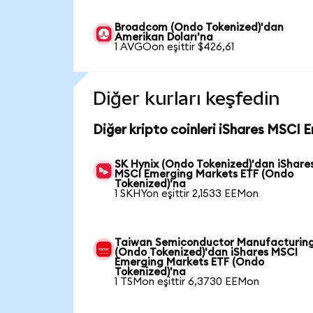
Broadcom (Ondo Tokenized)'dan
Amerikan Doları'na
1 AVGOon eşittir $426,61
Diğer kurları keşfedin
Diğer kripto coinleri iShares MSCI 
SK Hynix (Ondo Tokenized)'dan iShare
MSCI Emerging Markets ETF (Ondo
Tokenized)'na
1 SKHYon eşittir 2,1533 EEMon
Taiwan Semiconductor Manufacturin
(Ondo Tokenized)'dan iShares MSCI
Emerging Markets ETF (Ondo
Tokenized)'na
1 TSMon eşittir 6,3730 EEMon