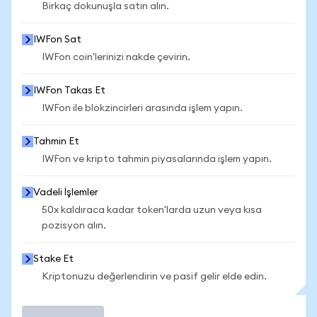
Birkaç dokunuşla satın alın.
IWFon Sat
IWFon coin'lerinizi nakde çevirin.
IWFon Takas Et
IWFon ile blokzincirleri arasında işlem yapın.
Tahmin Et
IWFon ve kripto tahmin piyasalarında işlem yapın.
Vadeli İşlemler
50x kaldıraca kadar token'larda uzun veya kısa
pozisyon alın.
Stake Et
Kriptonuzu değerlendirin ve pasif gelir elde edin.
İşlem Yap