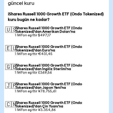
güncel kuru
iShares Russell 1000 Growth ETF (Ondo Tokenized)
kuru bugün ne kadar?
iShares Russell 1000 Growth ETF (Ondo
🇺🇸
Tokenized)'dan Amerikan Doları'na
1 IWFon eşittir $497,17
iShares Russell 1000 Growth ETF (Ondo
🇪🇺
Tokenized)'dan Euro'na
1 IWFon eşittir €431,45
iShares Russell 1000 Growth ETF (Ondo
🇬🇧
Tokenized)'dan İngiliz Sterlini'na
1 IWFon eşittir £369,56
iShares Russell 1000 Growth ETF (Ondo
🇯🇵
Tokenized)'dan Japon Yeni'na
1 IWFon eşittir ¥78.755,61
iShares Russell 1000 Growth ETF (Ondo
🇨🇳
Tokenized)'dan Çin Yuanı'na
1 IWFon eşittir ¥3.354,86