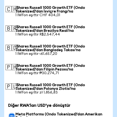
iShares Russell 1000 Growth ETF (Ondo
🇨🇭
Tokenized)'dan İsviçre Frangı'na
1 IWFon eşittir CHF 404,01
iShares Russell 1000 Growth ETF (Ondo
🇧🇷
Tokenized)'dan Brezilya Reali'na
1 IWFon eşittir R$2.547,44
iShares Russell 1000 Growth ETF (Ondo
🇧🇩
Tokenized)'dan Bangladeş Takası'na
1 IWFon eşittir ৳61.657,20
iShares Russell 1000 Growth ETF (Ondo
🇵🇭
Tokenized)'dan Filipin Pezosu'na
1 IWFon eşittir ₱30.274,71
iShares Russell 1000 Growth ETF (Ondo
🇵🇱
Tokenized)'dan Polonya Zlotisi'na
1 IWFon eşittir zł 1.856,83
Diğer RWA'ları USD'ye dönüştür
Meta Platforms (Ondo Tokenized)'dan Amerikan