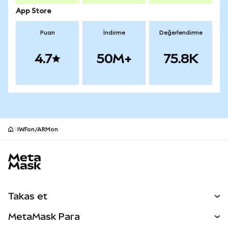
App Store
Puan
İndirme
Değerlendirme
4.7
50M+
75.8K
IWFon/ARMon
MetaMask site alt bilgisi
Takas et
Takas İşlemleri
MetaMask Para
Tahmin Et
YENİ
Kripto Al