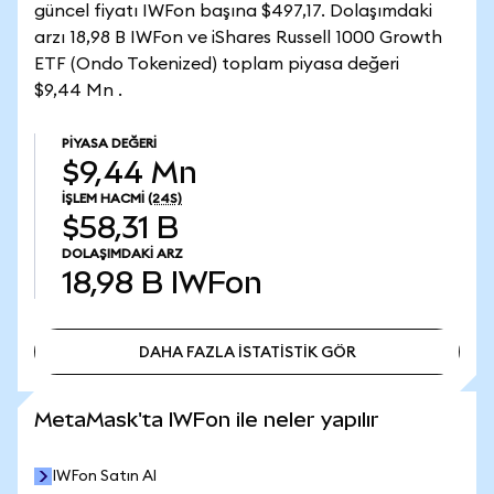
güncel fiyatı IWFon başına $497,17. Dolaşımdaki
arzı 18,98 B IWFon ve iShares Russell 1000 Growth
ETF (Ondo Tokenized) toplam piyasa değeri
$9,44 Mn .
PIYASA DEĞERI
$9,44 Mn
İŞLEM HACMI
(24S)
$58,31 B
DOLAŞIMDAKI ARZ
18,98 B
IWFon
DAHA FAZLA İSTATİSTİK GÖR
DAHA FAZLA İSTATİSTİK GÖR
MetaMask'ta IWFon ile neler yapılır
IWFon Satın Al