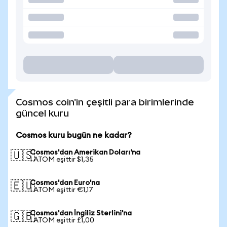
Cosmos coin'in çeşitli para birimlerinde
güncel kuru
Cosmos kuru bugün ne kadar?
Cosmos'dan Amerikan Doları'na
🇺🇸
1 ATOM eşittir $1,35
Cosmos'dan Euro'na
🇪🇺
1 ATOM eşittir €1,17
Cosmos'dan İngiliz Sterlini'na
🇬🇧
1 ATOM eşittir £1,00