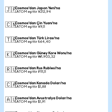
Cosmos'dan Japon Yeni'na
🇯🇵
1 ATOM eşittir ¥212,94
Cosmos'dan Çin Yuanı'na
🇨🇳
1 ATOM eşittir ¥9,11
Cosmos'dan Türk Lirası'na
🇹🇷
1 ATOM eşittir ₺64,40
Cosmos'dan Güney Kore Wonu'na
🇰🇷
1 ATOM eşittir ₩1.903,32
Cosmos'dan Rus Rublesi'na
🇷🇺
1 ATOM eşittir ₽111,11
Cosmos'dan Kanada Doları'na
🇨🇦
1 ATOM eşittir $1,88
Cosmos'dan Avustralya Doları'na
🇦🇺
1 ATOM eşittir $1,91