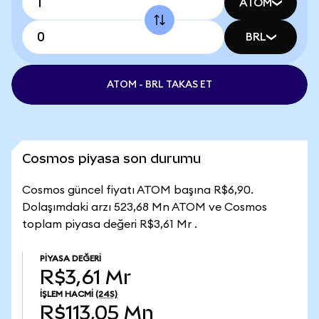
ATOM
BRL
ATOM - BRL TAKAS ET
Cosmos piyasa son durumu
Cosmos güncel fiyatı ATOM başına R$6,90.
Dolaşımdaki arzı 523,68 Mn ATOM ve Cosmos
toplam piyasa değeri R$3,61 Mr .
PIYASA DEĞERI
R$3,61 Mr
İŞLEM HACMI
(24S)
R$113,05 Mn