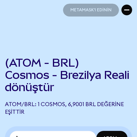
METAMASK'I EDİNİN
METAMASK'I EDİNİN
(ATOM - BRL)
Cosmos - Brezilya Reali
dönüştür
ATOM/BRL: 1 COSMOS, 6,9001 BRL DEĞERINE
EŞITTIR