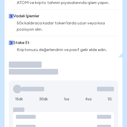
ATOM ve kripto tahmin piyasalarında işlem yapın.
Vadeli İşlemler
50x kaldıraca kadar token'larda uzun veya kısa
pozisyon alın.
Stake Et
Kriptonuzu değerlendirin ve pasif gelir elde edin.
İşlem Yap
15dk
30dk
1sa
4sa
1G