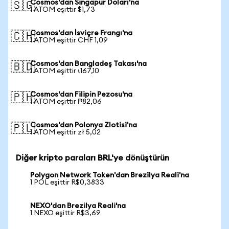
Cosmos'dan Singapur Doları'na
🇸🇬
1 ATOM eşittir $1,73
Cosmos'dan İsviçre Frangı'na
🇨🇭
1 ATOM eşittir CHF 1,09
Cosmos'dan Bangladeş Takası'na
🇧🇩
1 ATOM eşittir ৳167,10
Cosmos'dan Filipin Pezosu'na
🇵🇭
1 ATOM eşittir ₱82,06
Cosmos'dan Polonya Zlotisi'na
🇵🇱
1 ATOM eşittir zł 5,02
Diğer kripto paraları BRL'ye dönüştürün
Polygon Network Token'dan Brezilya Reali'na
1 POL eşittir R$0,3833
NEXO'dan Brezilya Reali'na
1 NEXO eşittir R$3,69