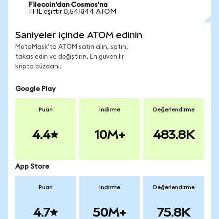
Filecoin'dan Cosmos'na
1 FIL eşittir 0,541844 ATOM
Saniyeler içinde ATOM edinin
MetaMask'ta ATOM satın alın, satın,
takas edin ve değiştirin. En güvenilir
kripto cüzdanı.
Google Play
Puan
İndirme
Değerlendirme
4.4
10M+
483.8K
App Store
Puan
İndirme
Değerlendirme
4.7
50M+
75.8K