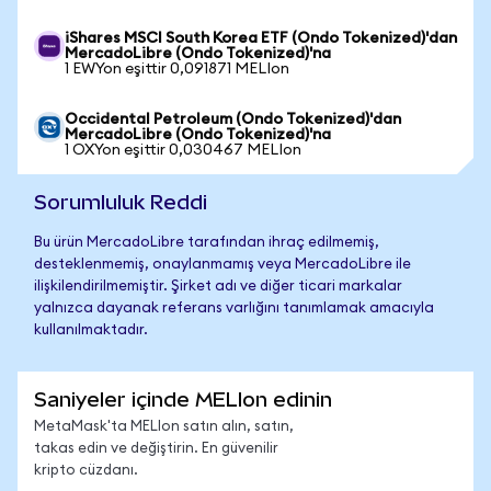
iShares MSCI South Korea ETF (Ondo Tokenized)'dan
MercadoLibre (Ondo Tokenized)'na
1 EWYon eşittir 0,091871 MELIon
Occidental Petroleum (Ondo Tokenized)'dan
MercadoLibre (Ondo Tokenized)'na
1 OXYon eşittir 0,030467 MELIon
Sorumluluk Reddi
Bu ürün MercadoLibre tarafından ihraç edilmemiş,
desteklenmemiş, onaylanmamış veya MercadoLibre ile
ilişkilendirilmemiştir. Şirket adı ve diğer ticari markalar
yalnızca dayanak referans varlığını tanımlamak amacıyla
kullanılmaktadır.
Saniyeler içinde MELIon edinin
MetaMask'ta MELIon satın alın, satın,
takas edin ve değiştirin. En güvenilir
kripto cüzdanı.