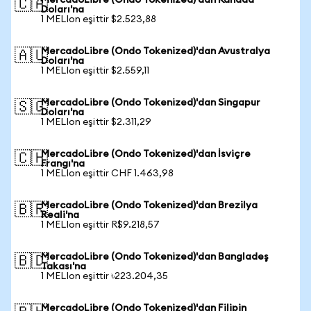
MercadoLibre (Ondo Tokenized)'dan Kanada
🇨🇦
Doları'na
1 MELIon eşittir $2.523,88
MercadoLibre (Ondo Tokenized)'dan Avustralya
🇦🇺
Doları'na
1 MELIon eşittir $2.559,11
MercadoLibre (Ondo Tokenized)'dan Singapur
🇸🇬
Doları'na
1 MELIon eşittir $2.311,29
MercadoLibre (Ondo Tokenized)'dan İsviçre
🇨🇭
Frangı'na
1 MELIon eşittir CHF 1.463,98
MercadoLibre (Ondo Tokenized)'dan Brezilya
🇧🇷
Reali'na
1 MELIon eşittir R$9.218,57
MercadoLibre (Ondo Tokenized)'dan Bangladeş
🇧🇩
Takası'na
1 MELIon eşittir ৳223.204,35
MercadoLibre (Ondo Tokenized)'dan Filipin