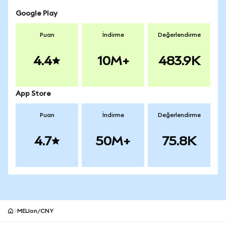
Google Play
Puan
İndirme
Değerlendirme
4.4
10M+
483.9K
App Store
Puan
İndirme
Değerlendirme
4.7
50M+
75.8K
MELIon/CNY
MetaMask site alt bilgisi