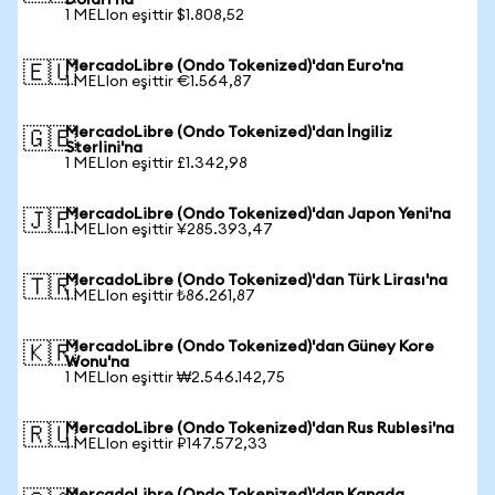
Doları'na
1 MELIon eşittir $1.808,52
MercadoLibre (Ondo Tokenized)'dan Euro'na
🇪🇺
1 MELIon eşittir €1.564,87
MercadoLibre (Ondo Tokenized)'dan İngiliz
🇬🇧
Sterlini'na
1 MELIon eşittir £1.342,98
MercadoLibre (Ondo Tokenized)'dan Japon Yeni'na
🇯🇵
1 MELIon eşittir ¥285.393,47
MercadoLibre (Ondo Tokenized)'dan Türk Lirası'na
🇹🇷
1 MELIon eşittir ₺86.261,87
MercadoLibre (Ondo Tokenized)'dan Güney Kore
🇰🇷
Wonu'na
1 MELIon eşittir ₩2.546.142,75
MercadoLibre (Ondo Tokenized)'dan Rus Rublesi'na
🇷🇺
1 MELIon eşittir ₽147.572,33