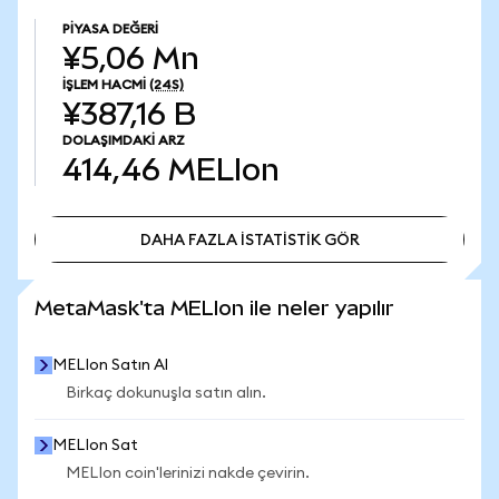
PIYASA DEĞERI
¥5,06 Mn
İŞLEM HACMI
(24S)
¥387,16 B
DOLAŞIMDAKI ARZ
414,46
MELIon
DAHA FAZLA İSTATİSTİK GÖR
DAHA FAZLA İSTATİSTİK GÖR
MetaMask'ta MELIon ile neler yapılır
MELIon Satın Al
Birkaç dokunuşla satın alın.
MELIon Sat
MELIon coin'lerinizi nakde çevirin.