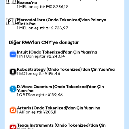
🇵🇭
Pezosu'na
1 MELIon eşittir ₱109.786,19
MercadoLibre (Ondo Tokenized)'dan Polonya
🇵🇱
Zlotisi'na
1 MELIon eşittir zł 6.723,97
Diğer RWA'ları CNY'ye dönüştür
Intuit (Ondo Tokenized)'dan Çin Yuanı'na
1 INTUon eşittir ¥2.243,14
RoboStrategy (Ondo Tokenized)'dan Çin Yuanı'na
1 BOTon eşittir ¥195,46
D-Wave Quantum (Ondo Tokenized)'dan Çin
Yuanı'na
1 QBTSon eşittir ¥139,66
Arteris (Ondo Tokenized)'dan Çin Yuanı'na
1 AIPon eşittir ¥205,11
Texas Instruments (Ondo Tokenized)'dan Çin