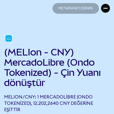
METAMASK'I EDİNİN
METAMASK'I EDİNİN
(MELIon - CNY)
MercadoLibre (Ondo
Tokenized) - Çin Yuanı
dönüştür
MELION/CNY: 1 MERCADOLIBRE (ONDO
TOKENIZED), 12.202,2640 CNY DEĞERINE
EŞITTIR