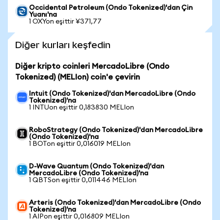
Occidental Petroleum (Ondo Tokenized)'dan Çin
Yuanı'na
1 OXYon eşittir ¥371,77
Diğer kurları keşfedin
Diğer kripto coinleri MercadoLibre (Ondo
Tokenized) (MELIon) coin'e çevirin
Intuit (Ondo Tokenized)'dan MercadoLibre (Ondo
Tokenized)'na
1 INTUon eşittir 0,183830 MELIon
RoboStrategy (Ondo Tokenized)'dan MercadoLibre
(Ondo Tokenized)'na
1 BOTon eşittir 0,016019 MELIon
D-Wave Quantum (Ondo Tokenized)'dan
MercadoLibre (Ondo Tokenized)'na
1 QBTSon eşittir 0,011446 MELIon
Arteris (Ondo Tokenized)'dan MercadoLibre (Ondo
Tokenized)'na
1 AIPon eşittir 0,016809 MELIon