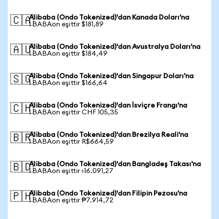
Alibaba (Ondo Tokenized)'dan Kanada Doları'na
🇨🇦
1 BABAon eşittir $181,89
Alibaba (Ondo Tokenized)'dan Avustralya Doları'na
🇦🇺
1 BABAon eşittir $184,49
Alibaba (Ondo Tokenized)'dan Singapur Doları'na
🇸🇬
1 BABAon eşittir $166,64
Alibaba (Ondo Tokenized)'dan İsviçre Frangı'na
🇨🇭
1 BABAon eşittir CHF 105,35
Alibaba (Ondo Tokenized)'dan Brezilya Reali'na
🇧🇷
1 BABAon eşittir R$664,59
Alibaba (Ondo Tokenized)'dan Bangladeş Takası'na
🇧🇩
1 BABAon eşittir ৳16.091,27
Alibaba (Ondo Tokenized)'dan Filipin Pezosu'na
🇵🇭
1 BABAon eşittir ₱7.914,72