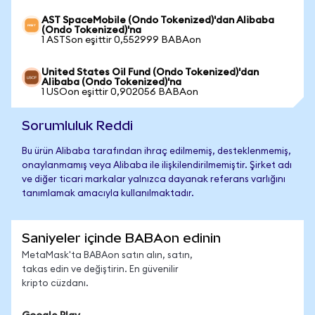
AST SpaceMobile (Ondo Tokenized)'dan Alibaba
(Ondo Tokenized)'na
1 ASTSon eşittir 0,552999 BABAon
United States Oil Fund (Ondo Tokenized)'dan
Alibaba (Ondo Tokenized)'na
1 USOon eşittir 0,902056 BABAon
Sorumluluk Reddi
Bu ürün Alibaba tarafından ihraç edilmemiş, desteklenmemiş,
onaylanmamış veya Alibaba ile ilişkilendirilmemiştir. Şirket adı
ve diğer ticari markalar yalnızca dayanak referans varlığını
tanımlamak amacıyla kullanılmaktadır.
Saniyeler içinde BABAon edinin
MetaMask'ta BABAon satın alın, satın,
takas edin ve değiştirin. En güvenilir
kripto cüzdanı.