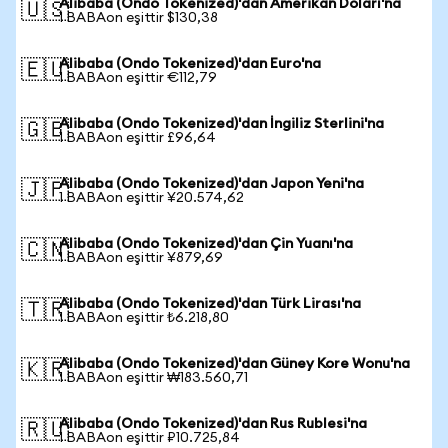
Alibaba (Ondo Tokenized)'dan Amerikan Doları'na
🇺🇸
1 BABAon eşittir $130,38
Alibaba (Ondo Tokenized)'dan Euro'na
🇪🇺
1 BABAon eşittir €112,79
Alibaba (Ondo Tokenized)'dan İngiliz Sterlini'na
🇬🇧
1 BABAon eşittir £96,64
Alibaba (Ondo Tokenized)'dan Japon Yeni'na
🇯🇵
1 BABAon eşittir ¥20.574,62
Alibaba (Ondo Tokenized)'dan Çin Yuanı'na
🇨🇳
1 BABAon eşittir ¥879,69
Alibaba (Ondo Tokenized)'dan Türk Lirası'na
🇹🇷
1 BABAon eşittir ₺6.218,80
Alibaba (Ondo Tokenized)'dan Güney Kore Wonu'na
🇰🇷
1 BABAon eşittir ₩183.560,71
Alibaba (Ondo Tokenized)'dan Rus Rublesi'na
🇷🇺
1 BABAon eşittir ₽10.725,84