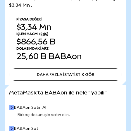
$3,34 Mn .
PIYASA DEĞERI
$3,34 Mn
İŞLEM HACMI
(24S)
$866,56 B
DOLAŞIMDAKI ARZ
25,60 B
BABAon
DAHA FAZLA İSTATİSTİK GÖR
DAHA FAZLA İSTATİSTİK GÖR
MetaMask'ta BABAon ile neler yapılır
BABAon Satın Al
Birkaç dokunuşla satın alın.
BABAon Sat