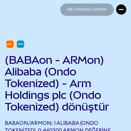
METAMASK'I EDİNİN
METAMASK'I EDİNİN
(BABAon - ARMon)
Alibaba (Ondo
Tokenized) - Arm
Holdings plc (Ondo
Tokenized) dönüştür
BABAON/ARMON: 1 ALIBABA (ONDO
TOKENIZED), 0,460300 ARMON DEĞERINE