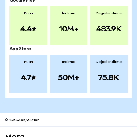
Google Play
Puan
İndirme
Değerlendirme
4.4
10M+
483.9K
App Store
Puan
İndirme
Değerlendirme
4.7
50M+
75.8K
BABAon/ARMon
MetaMask site alt bilgisi