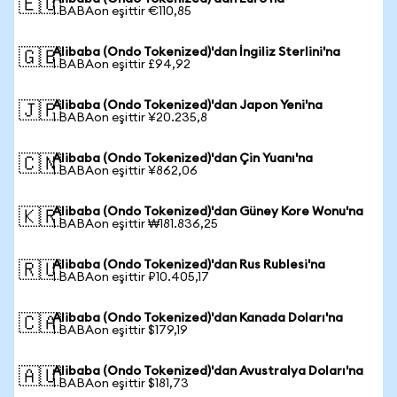
🇪🇺
1 BABAon eşittir €110,85
Alibaba (Ondo Tokenized)'dan İngiliz Sterlini'na
🇬🇧
1 BABAon eşittir £94,92
Alibaba (Ondo Tokenized)'dan Japon Yeni'na
🇯🇵
1 BABAon eşittir ¥20.235,8
Alibaba (Ondo Tokenized)'dan Çin Yuanı'na
🇨🇳
1 BABAon eşittir ¥862,06
Alibaba (Ondo Tokenized)'dan Güney Kore Wonu'na
🇰🇷
1 BABAon eşittir ₩181.836,25
Alibaba (Ondo Tokenized)'dan Rus Rublesi'na
🇷🇺
1 BABAon eşittir ₽10.405,17
Alibaba (Ondo Tokenized)'dan Kanada Doları'na
🇨🇦
1 BABAon eşittir $179,19
Alibaba (Ondo Tokenized)'dan Avustralya Doları'na
🇦🇺
1 BABAon eşittir $181,73