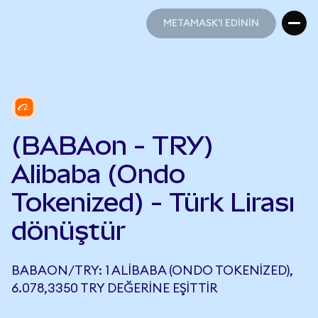
METAMASK'I EDİNİN
METAMASK'I EDİNİN
(BABAon - TRY)
Alibaba (Ondo
Tokenized) - Türk Lirası
dönüştür
BABAON/TRY: 1 ALIBABA (ONDO TOKENIZED),
6.078,3350 TRY DEĞERINE EŞITTIR