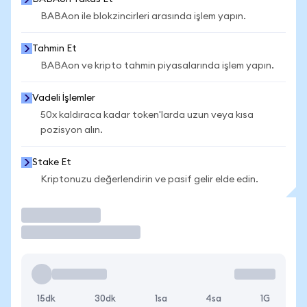
BABAon ile blokzincirleri arasında işlem yapın.
Tahmin Et
BABAon ve kripto tahmin piyasalarında işlem yapın.
Vadeli İşlemler
50x kaldıraca kadar token'larda uzun veya kısa
pozisyon alın.
Stake Et
Kriptonuzu değerlendirin ve pasif gelir elde edin.
İşlem Yap
15dk
30dk
1sa
4sa
1G