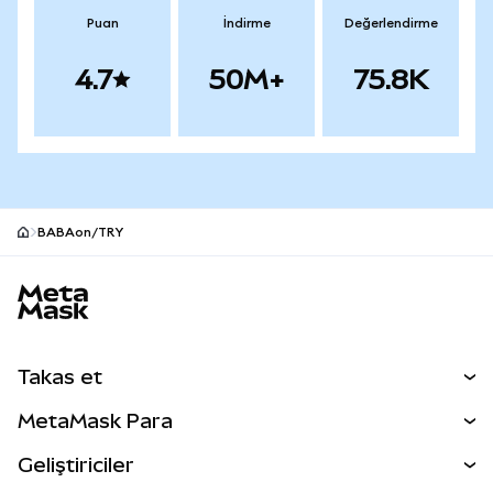
Puan
İndirme
Değerlendirme
4.7
50M+
75.8K
BABAon/TRY
MetaMask site alt bilgisi
Takas et
Takas İşlemleri
MetaMask Para
Tahmin Et
YENİ
Kripto Al
Geliştiriciler
Perps
YENİ
MetaMask Kart
Dökümantasyon