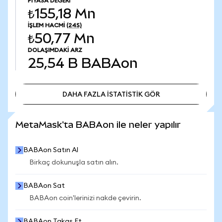
PIYASA DEĞERI
₺155,18 Mn
İŞLEM HACMI
(24S)
₺50,77 Mn
DOLAŞIMDAKI ARZ
25,54 B
BABAon
DAHA FAZLA İSTATİSTİK GÖR
DAHA FAZLA İSTATİSTİK GÖR
MetaMask'ta BABAon ile neler yapılır
BABAon Satın Al
Birkaç dokunuşla satın alın.
BABAon Sat
BABAon coin'lerinizi nakde çevirin.
BABAon Takas Et