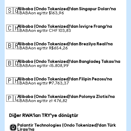
Alibaba (Ondo Tokenized)'dan Singapur Doları'na
🇸🇬
1 BABAon eşittir $163,96
Alibaba (Ondo Tokenized)'dan İsviçre Frangı'na
🇨🇭
1 BABAon eşittir CHF 103,83
Alibaba (Ondo Tokenized)'dan Brezilya Reali'na
🇧🇷
1 BABAon eşittir R$654,26
Alibaba (Ondo Tokenized)'dan Bangladeş Takası'na
🇧🇩
1 BABAon eşittir ৳15.808,99
Alibaba (Ondo Tokenized)'dan Filipin Pezosu'na
🇵🇭
1 BABAon eşittir ₱7.763,37
Alibaba (Ondo Tokenized)'dan Polonya Zlotisi'na
🇵🇱
1 BABAon eşittir zł 476,82
Diğer RWA'ları TRY'ye dönüştür
Palantir Technologies (Ondo Tokenized)'dan Türk
Lirası'na