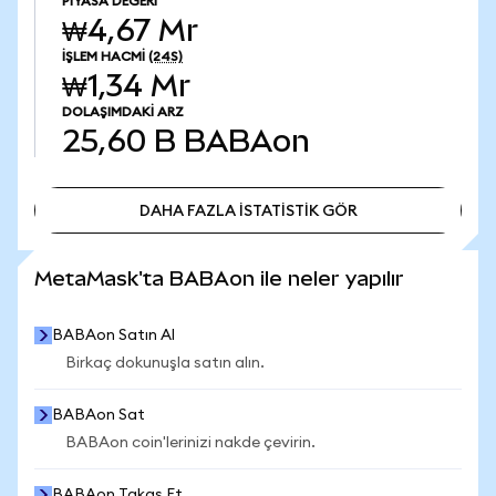
PIYASA DEĞERI
₩4,67 Mr
İŞLEM HACMI
(24S)
₩1,34 Mr
DOLAŞIMDAKI ARZ
25,60 B
BABAon
DAHA FAZLA İSTATİSTİK GÖR
DAHA FAZLA İSTATİSTİK GÖR
MetaMask'ta BABAon ile neler yapılır
BABAon Satın Al
Birkaç dokunuşla satın alın.
BABAon Sat
BABAon coin'lerinizi nakde çevirin.
BABAon Takas Et