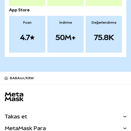
App Store
Puan
İndirme
Değerlendirme
4.7
50M+
75.8K
BABAon/KRW
MetaMask site alt bilgisi
Takas et
Takas İşlemleri
MetaMask Para