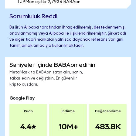
1 JPMon eşittir 2,7936 BABAon
Sorumluluk Reddi
Bu ürün Alibaba tarafından ihraç edilmemiş, desteklenmemiş,
onaylanmamış veya Alibaba ile ilişkilendirilmemiştir. Şirket adı
ve diğer ticari markalar yalnızca dayanak referans varlığını
tanımlamak amacıyla kullanılmaktadır.
Saniyeler içinde BABAon edinin
MetaMask'ta BABAon satın alın, satın,
takas edin ve değiştirin. En güvenilir
kripto cüzdanı.
Google Play
Puan
İndirme
Değerlendirme
4.4
10M+
483.8K