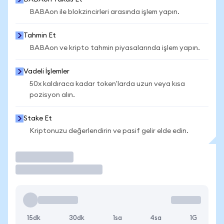
BABAon ile blokzincirleri arasında işlem yapın.
Tahmin Et
BABAon ve kripto tahmin piyasalarında işlem yapın.
Vadeli İşlemler
50x kaldıraca kadar token'larda uzun veya kısa
pozisyon alın.
Stake Et
Kriptonuzu değerlendirin ve pasif gelir elde edin.
İşlem Yap
15dk
30dk
1sa
4sa
1G