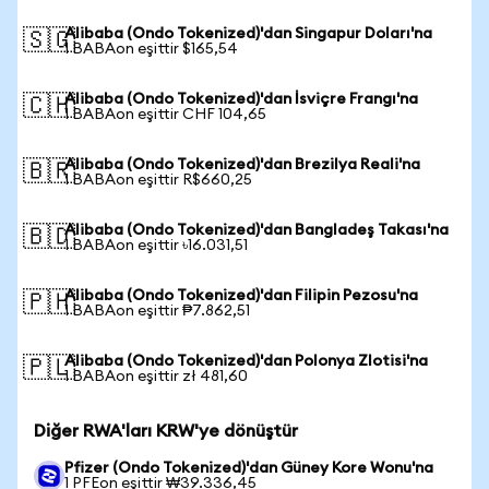
Alibaba (Ondo Tokenized)'dan Singapur Doları'na
🇸🇬
1 BABAon eşittir $165,54
Alibaba (Ondo Tokenized)'dan İsviçre Frangı'na
🇨🇭
1 BABAon eşittir CHF 104,65
Alibaba (Ondo Tokenized)'dan Brezilya Reali'na
🇧🇷
1 BABAon eşittir R$660,25
Alibaba (Ondo Tokenized)'dan Bangladeş Takası'na
🇧🇩
1 BABAon eşittir ৳16.031,51
Alibaba (Ondo Tokenized)'dan Filipin Pezosu'na
🇵🇭
1 BABAon eşittir ₱7.862,51
Alibaba (Ondo Tokenized)'dan Polonya Zlotisi'na
🇵🇱
1 BABAon eşittir zł 481,60
Diğer RWA'ları KRW'ye dönüştür
Pfizer (Ondo Tokenized)'dan Güney Kore Wonu'na
1 PFEon eşittir ₩39.336,45