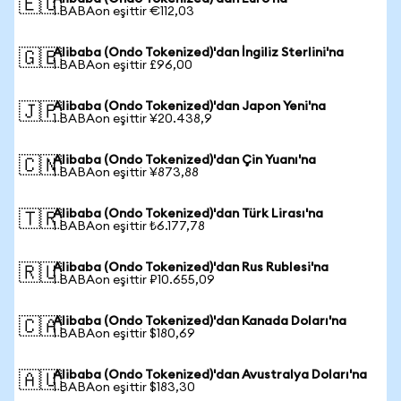
🇪🇺
1 BABAon eşittir €112,03
Alibaba (Ondo Tokenized)'dan İngiliz Sterlini'na
🇬🇧
1 BABAon eşittir £96,00
Alibaba (Ondo Tokenized)'dan Japon Yeni'na
🇯🇵
1 BABAon eşittir ¥20.438,9
Alibaba (Ondo Tokenized)'dan Çin Yuanı'na
🇨🇳
1 BABAon eşittir ¥873,88
Alibaba (Ondo Tokenized)'dan Türk Lirası'na
🇹🇷
1 BABAon eşittir ₺6.177,78
Alibaba (Ondo Tokenized)'dan Rus Rublesi'na
🇷🇺
1 BABAon eşittir ₽10.655,09
Alibaba (Ondo Tokenized)'dan Kanada Doları'na
🇨🇦
1 BABAon eşittir $180,69
Alibaba (Ondo Tokenized)'dan Avustralya Doları'na
🇦🇺
1 BABAon eşittir $183,30