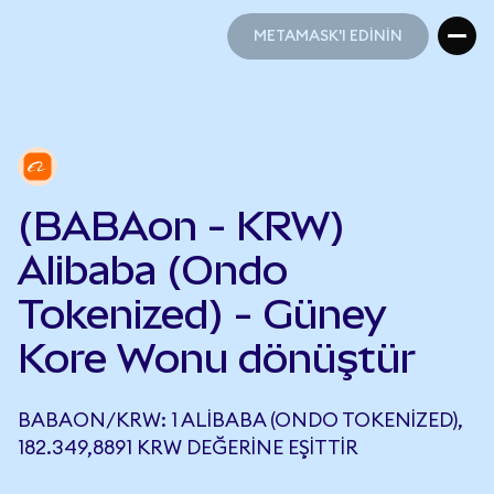
METAMASK'I EDİNİN
METAMASK'I EDİNİN
(BABAon - KRW)
Alibaba (Ondo
Tokenized) - Güney
Kore Wonu dönüştür
BABAON/KRW: 1 ALIBABA (ONDO TOKENIZED),
182.349,8891 KRW DEĞERINE EŞITTIR