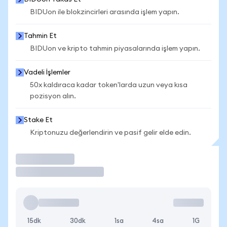
BIDUon ile blokzincirleri arasında işlem yapın.
Tahmin Et
BIDUon ve kripto tahmin piyasalarında işlem yapın.
Vadeli İşlemler
50x kaldıraca kadar token'larda uzun veya kısa
pozisyon alın.
Stake Et
Kriptonuzu değerlendirin ve pasif gelir elde edin.
İşlem Yap
15dk
30dk
1sa
4sa
1G