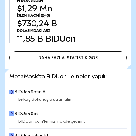
PIYASA DEĞERI
$1,29 Mn
İŞLEM HACMI
(24S)
$730,24 B
DOLAŞIMDAKI ARZ
11,85 B
BIDUon
DAHA FAZLA İSTATİSTİK GÖR
DAHA FAZLA İSTATİSTİK GÖR
MetaMask'ta BIDUon ile neler yapılır
BIDUon Satın Al
Birkaç dokunuşla satın alın.
BIDUon Sat
BIDUon coin'lerinizi nakde çevirin.
BIDUon Takas Et