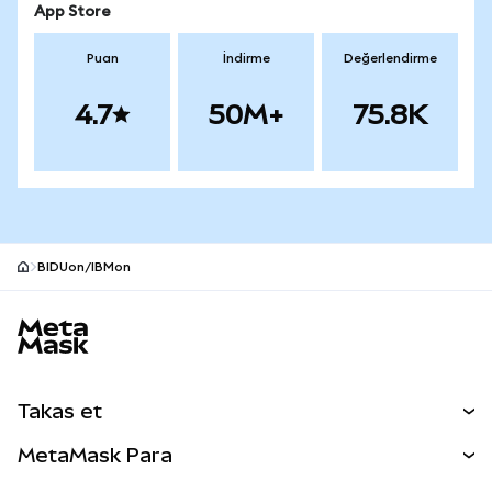
App Store
Puan
İndirme
Değerlendirme
4.7
50M+
75.8K
BIDUon/IBMon
MetaMask site alt bilgisi
Takas et
Takas İşlemleri
MetaMask Para
Tahmin Et
YENİ
Kripto Al