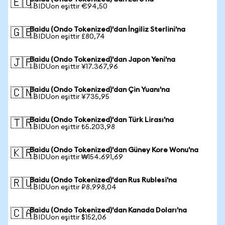
🇪🇺
1 BIDUon eşittir €94,50
Baidu (Ondo Tokenized)'dan İngiliz Sterlini'na
🇬🇧
1 BIDUon eşittir £80,74
Baidu (Ondo Tokenized)'dan Japon Yeni'na
🇯🇵
1 BIDUon eşittir ¥17.367,96
Baidu (Ondo Tokenized)'dan Çin Yuanı'na
🇨🇳
1 BIDUon eşittir ¥735,95
Baidu (Ondo Tokenized)'dan Türk Lirası'na
🇹🇷
1 BIDUon eşittir ₺5.203,98
Baidu (Ondo Tokenized)'dan Güney Kore Wonu'na
🇰🇷
1 BIDUon eşittir ₩154.691,69
Baidu (Ondo Tokenized)'dan Rus Rublesi'na
🇷🇺
1 BIDUon eşittir ₽8.998,04
Baidu (Ondo Tokenized)'dan Kanada Doları'na
🇨🇦
1 BIDUon eşittir $152,06