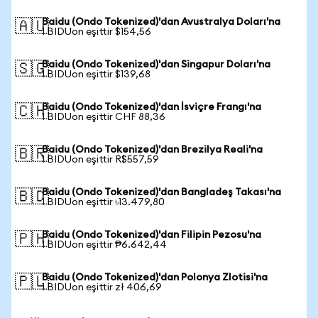
Baidu (Ondo Tokenized)'dan Avustralya Doları'na
🇦🇺
1 BIDUon eşittir $154,56
Baidu (Ondo Tokenized)'dan Singapur Doları'na
🇸🇬
1 BIDUon eşittir $139,68
Baidu (Ondo Tokenized)'dan İsviçre Frangı'na
🇨🇭
1 BIDUon eşittir CHF 88,36
Baidu (Ondo Tokenized)'dan Brezilya Reali'na
🇧🇷
1 BIDUon eşittir R$557,59
Baidu (Ondo Tokenized)'dan Bangladeş Takası'na
🇧🇩
1 BIDUon eşittir ৳13.479,80
Baidu (Ondo Tokenized)'dan Filipin Pezosu'na
🇵🇭
1 BIDUon eşittir ₱6.642,44
Baidu (Ondo Tokenized)'dan Polonya Zlotisi'na
🇵🇱
1 BIDUon eşittir zł 406,69