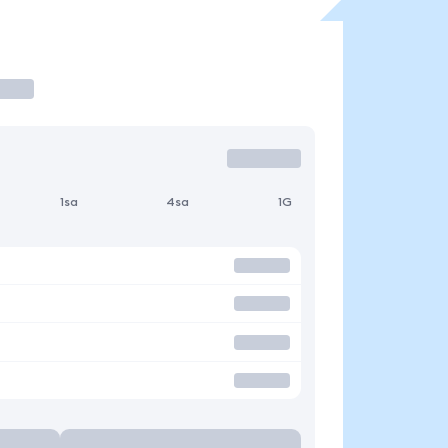
1sa
4sa
1G