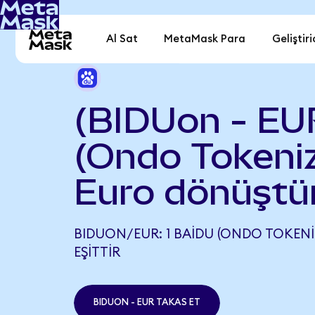
Al Sat
MetaMask Para
Geliştiri
(BIDUon - EU
(Ondo Tokeniz
Euro dönüştü
BIDUON/EUR: 1 BAIDU (ONDO TOKENIZ
EŞITTIR
BIDUON - EUR TAKAS ET