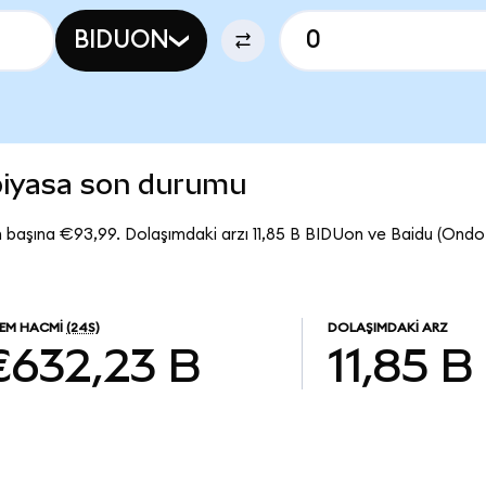
BIDUON
piyasa son durumu
 başına €93,99. Dolaşımdaki arzı 11,85 B BIDUon ve Baidu (Ond
LEM HACMI
(24S)
DOLAŞIMDAKI ARZ
€632,23 B
11,85 B