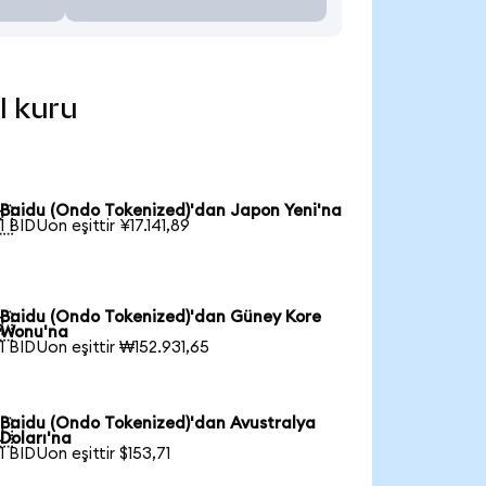
l kuru
Baidu (Ondo Tokenized)'dan Japon Yeni'na

1 BIDUon eşittir ¥17.141,89
Baidu (Ondo Tokenized)'dan Güney Kore

Wonu'na
1 BIDUon eşittir ₩152.931,65
Baidu (Ondo Tokenized)'dan Avustralya

Doları'na
1 BIDUon eşittir $153,71