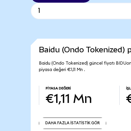
Baidu (Ondo Tokenized) 
Baidu (Ondo Tokenized) güncel fiyatı BIDUon
piyasa değeri €1,11 Mn .
PIYASA DEĞERI
İŞ
€1,11 Mn
DAHA FAZLA İSTATİSTİK GÖR