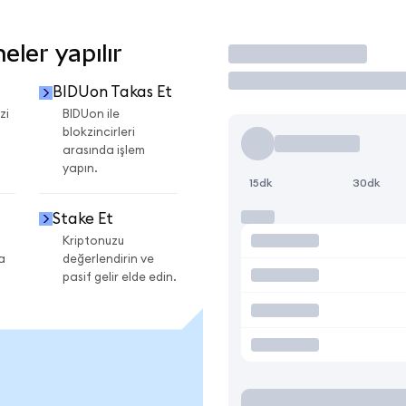
ler yapılır
İşlem Yap
BIDUon Takas Et
zi
BIDUon ile
blokzincirleri
arasında işlem
yapın.
15dk
30dk
Stake Et
Kriptonuzu
a
değerlendirin ve
pasif gelir elde edin.