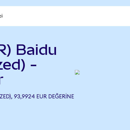
ci
R) Baidu
ed) -
r
ED), 93,9924 EUR DEĞERINE