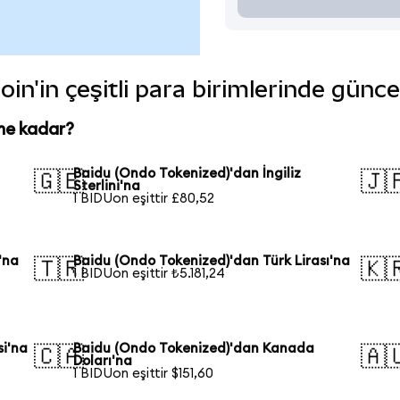
in'in çeşitli para birimlerinde günce
ne kadar?
Baidu (Ondo Tokenized)'dan İngiliz
🇬🇧
🇯
Sterlini'na
1 BIDUon eşittir £80,52
'na
Baidu (Ondo Tokenized)'dan Türk Lirası'na
🇹🇷
🇰
1 BIDUon eşittir ₺5.181,24
si'na
Baidu (Ondo Tokenized)'dan Kanada
🇨🇦
🇦
Doları'na
1 BIDUon eşittir $151,60