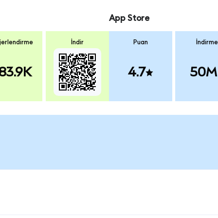
App Store
erlendirme
İndir
Puan
İndirme
83.9K
4.7
50M