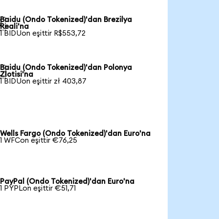
Baidu (Ondo Tokenized)'dan Brezilya

Reali'na
1 BIDUon eşittir R$553,72
Baidu (Ondo Tokenized)'dan Polonya

Zlotisi'na
1 BIDUon eşittir zł 403,87
Wells Fargo (Ondo Tokenized)'dan Euro'na
1 WFCon eşittir €76,25
PayPal (Ondo Tokenized)'dan Euro'na
1 PYPLon eşittir €51,71