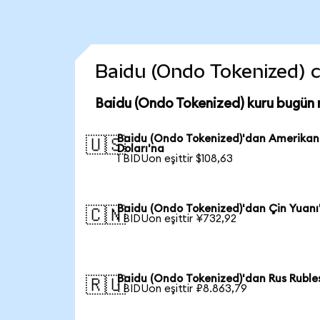
Baidu (Ondo Tokenized) co
Baidu (Ondo Tokenized) kuru bugün 
Baidu (Ondo Tokenized)'dan Amerikan
🇺🇸
Doları'na
1 BIDUon eşittir $108,63
Baidu (Ondo Tokenized)'dan Çin Yuanı
🇨🇳
1 BIDUon eşittir ¥732,92
Baidu (Ondo Tokenized)'dan Rus Ruble
🇷🇺
1 BIDUon eşittir ₽8.863,79