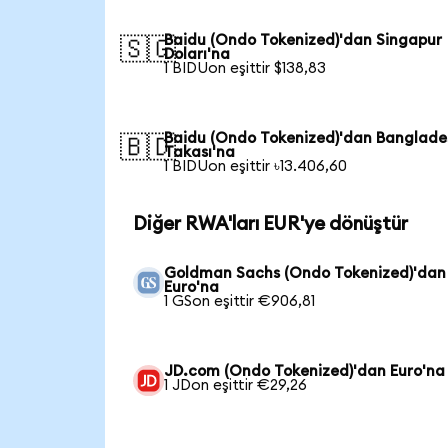
Baidu (Ondo Tokenized)'dan Singapur
🇸🇬
Doları'na
1 BIDUon eşittir $138,83
Baidu (Ondo Tokenized)'dan Banglade
🇧🇩
Takası'na
1 BIDUon eşittir ৳13.406,60
Diğer RWA'ları EUR'ye dönüştür
Goldman Sachs (Ondo Tokenized)'dan
Euro'na
1 GSon eşittir €906,81
JD.com (Ondo Tokenized)'dan Euro'na
1 JDon eşittir €29,26