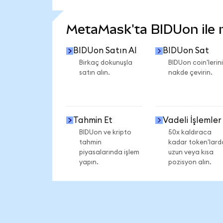
DAHA FAZLA İSTATİSTİK GÖR
MetaMask'ta BIDUon ile ne
BIDUon Satın Al
BIDUon Sat
Birkaç dokunuşla
BIDUon coin'lerini
satın alın.
nakde çevirin.
Tahmin Et
Vadeli İşlemler
BIDUon ve kripto
50x kaldıraca
tahmin
kadar token'lard
piyasalarında işlem
uzun veya kısa
yapın.
pozisyon alın.