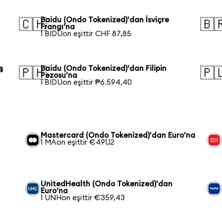
Baidu (Ondo Tokenized)'dan İsviçre
🇨🇭
🇧
Frangı'na
1 BIDUon eşittir CHF 87,85
ş
Baidu (Ondo Tokenized)'dan Filipin
🇵🇭
🇵
Pezosu'na
1 BIDUon eşittir ₱6.594,40
Mastercard (Ondo Tokenized)'dan Euro'na
1 MAon eşittir €491,12
UnitedHealth (Ondo Tokenized)'dan
Euro'na
1 UNHon eşittir €359,43