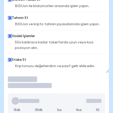
BIDUon ile blokzincirleri arasında işlem yapın.
Tahmin Et
BIDUon ve kripto tahmin piyasalarında işlem yapın.
Vadeli İşlemler
50x kaldıraca kadar token'larda uzun veya kısa
pozisyon alın.
Stake Et
Kriptonuzu değerlendirin ve pasif gelir elde edin.
İşlem Yap
15dk
30dk
1sa
4sa
1G