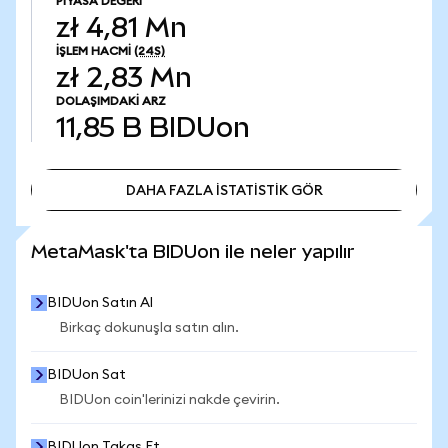
PIYASA DEĞERI
zł 4,81 Mn
İŞLEM HACMI
(24S)
zł 2,83 Mn
DOLAŞIMDAKI ARZ
11,85 B
BIDUon
DAHA FAZLA İSTATİSTİK GÖR
DAHA FAZLA İSTATİSTİK GÖR
MetaMask'ta BIDUon ile neler yapılır
BIDUon Satın Al
Birkaç dokunuşla satın alın.
BIDUon Sat
BIDUon coin'lerinizi nakde çevirin.
BIDUon Takas Et