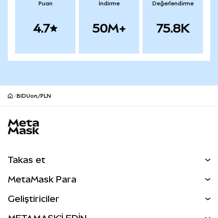
Puan
İndirme
Değerlendirme
4.7
50M+
75.8K
BIDUon/PLN
MetaMask site alt bilgisi
Takas et
Takas İşlemleri
MetaMask Para
Tahmin Et
YENİ
Kripto Al
Geliştiriciler
Perps
YENİ
MetaMask Kart
Dökümantasyon