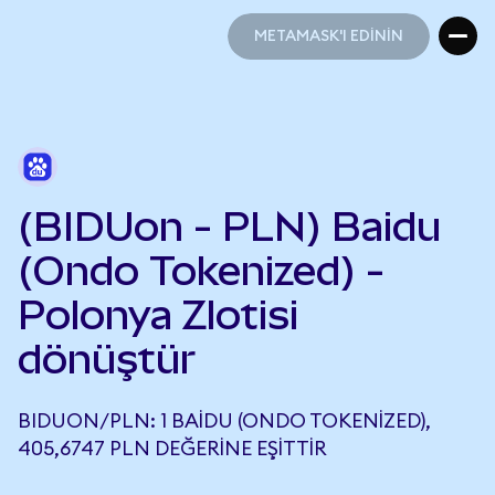
METAMASK'I EDİNİN
METAMASK'I EDİNİN
(BIDUon - PLN) Baidu
(Ondo Tokenized) -
Polonya Zlotisi
dönüştür
BIDUON/PLN: 1 BAIDU (ONDO TOKENIZED),
405,6747 PLN DEĞERINE EŞITTIR