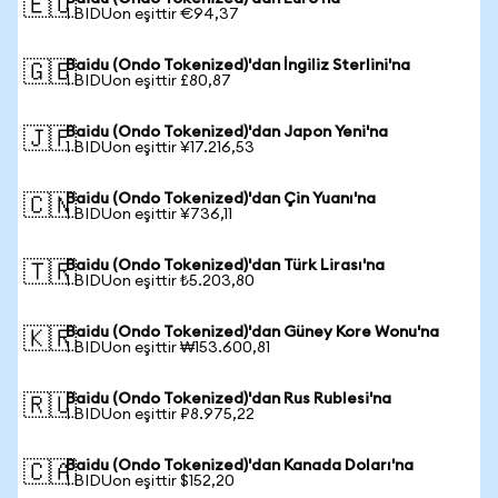
🇪🇺
1 BIDUon eşittir €94,37
Baidu (Ondo Tokenized)'dan İngiliz Sterlini'na
🇬🇧
1 BIDUon eşittir £80,87
Baidu (Ondo Tokenized)'dan Japon Yeni'na
🇯🇵
1 BIDUon eşittir ¥17.216,53
Baidu (Ondo Tokenized)'dan Çin Yuanı'na
🇨🇳
1 BIDUon eşittir ¥736,11
Baidu (Ondo Tokenized)'dan Türk Lirası'na
🇹🇷
1 BIDUon eşittir ₺5.203,80
Baidu (Ondo Tokenized)'dan Güney Kore Wonu'na
🇰🇷
1 BIDUon eşittir ₩153.600,81
Baidu (Ondo Tokenized)'dan Rus Rublesi'na
🇷🇺
1 BIDUon eşittir ₽8.975,22
Baidu (Ondo Tokenized)'dan Kanada Doları'na
🇨🇦
1 BIDUon eşittir $152,20