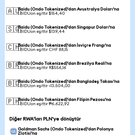
Baidu (Ondo Tokenized)'dan Avustralya Doları'na
🇦🇺
1 BIDUon eşittir $154,40
Baidu (Ondo Tokenized)'dan Singapur Doları'na
🇸🇬
1 BIDUon eşittir $139,44
Baidu (Ondo Tokenized)'dan İsviçre Frangı'na
🇨🇭
1 BIDUon eşittir CHF 88,15
Baidu (Ondo Tokenized)'dan Brezilya Reali'na
🇧🇷
1 BIDUon eşittir R$556,16
Baidu (Ondo Tokenized)'dan Bangladeş Takası'na
🇧🇩
1 BIDUon eşittir ৳13.504,00
Baidu (Ondo Tokenized)'dan Filipin Pezosu'na
🇵🇭
1 BIDUon eşittir ₱6.622,92
Diğer RWA'ları PLN'ye dönüştür
Goldman Sachs (Ondo Tokenized)'dan Polonya
Zlotisi'na