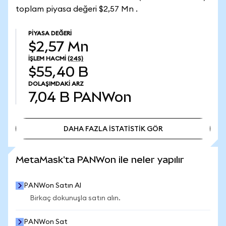
toplam piyasa değeri $2,57 Mn .
PIYASA DEĞERI
$2,57 Mn
İŞLEM HACMI
(24S)
$55,40 B
DOLAŞIMDAKI ARZ
7,04 B
PANWon
DAHA FAZLA İSTATİSTİK GÖR
DAHA FAZLA İSTATİSTİK GÖR
MetaMask'ta PANWon ile neler yapılır
PANWon Satın Al
Birkaç dokunuşla satın alın.
PANWon Sat