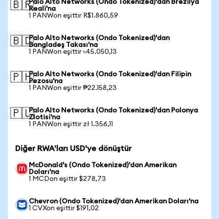
Palo Alto Networks (Ondo Tokenized)'dan Brezilya
🇧🇷
Reali'na
1 PANWon eşittir R$1.860,59
Palo Alto Networks (Ondo Tokenized)'dan
🇧🇩
Bangladeş Takası'na
1 PANWon eşittir ৳45.050,13
Palo Alto Networks (Ondo Tokenized)'dan Filipin
🇵🇭
Pezosu'na
1 PANWon eşittir ₱22.158,23
Palo Alto Networks (Ondo Tokenized)'dan Polonya
🇵🇱
Zlotisi'na
1 PANWon eşittir zł 1.356,11
Diğer RWA'ları USD'ye dönüştür
McDonald's (Ondo Tokenized)'dan Amerikan
Doları'na
1 MCDon eşittir $278,73
Chevron (Ondo Tokenized)'dan Amerikan Doları'na
1 CVXon eşittir $191,02