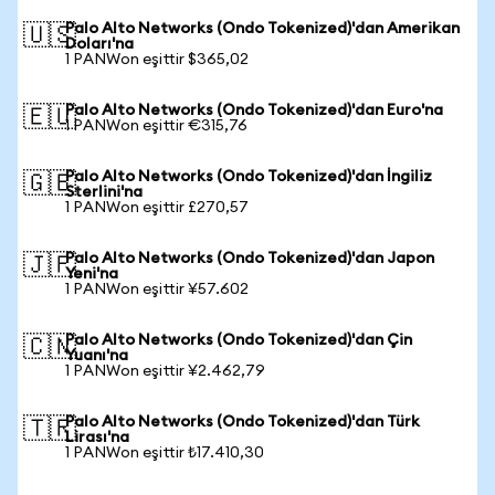
Palo Alto Networks (Ondo Tokenized)'dan Amerikan
🇺🇸
Doları'na
1 PANWon eşittir $365,02
Palo Alto Networks (Ondo Tokenized)'dan Euro'na
🇪🇺
1 PANWon eşittir €315,76
Palo Alto Networks (Ondo Tokenized)'dan İngiliz
🇬🇧
Sterlini'na
1 PANWon eşittir £270,57
Palo Alto Networks (Ondo Tokenized)'dan Japon
🇯🇵
Yeni'na
1 PANWon eşittir ¥57.602
Palo Alto Networks (Ondo Tokenized)'dan Çin
🇨🇳
Yuanı'na
1 PANWon eşittir ¥2.462,79
Palo Alto Networks (Ondo Tokenized)'dan Türk
🇹🇷
Lirası'na
1 PANWon eşittir ₺17.410,30