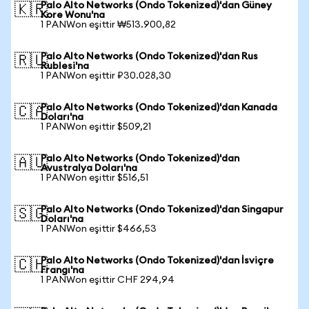
Palo Alto Networks (Ondo Tokenized)'dan Güney
🇰🇷
Kore Wonu'na
1 PANWon eşittir ₩513.900,82
Palo Alto Networks (Ondo Tokenized)'dan Rus
🇷🇺
Rublesi'na
1 PANWon eşittir ₽30.028,30
Palo Alto Networks (Ondo Tokenized)'dan Kanada
🇨🇦
Doları'na
1 PANWon eşittir $509,21
Palo Alto Networks (Ondo Tokenized)'dan
🇦🇺
Avustralya Doları'na
1 PANWon eşittir $516,51
Palo Alto Networks (Ondo Tokenized)'dan Singapur
🇸🇬
Doları'na
1 PANWon eşittir $466,53
Palo Alto Networks (Ondo Tokenized)'dan İsviçre
🇨🇭
Frangı'na
1 PANWon eşittir CHF 294,94