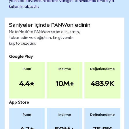
yalnızca dayanak referans varlığını tanımlamak amacıyla
kullanılmaktadır.
Saniyeler içinde PANWon edinin
MetaMask'ta PANWon satın alın, satın,
takas edin ve değiştirin. En güvenilir
kripto cüzdanı.
Google Play
Puan
İndirme
Değerlendirme
4.4
10M+
483.9K
App Store
Puan
İndirme
Değerlendirme