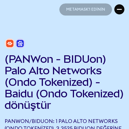
METAMASK'I EDİNİN
METAMASK'I EDİNİN
(PANWon - BIDUon)
Palo Alto Networks
(Ondo Tokenized) -
Baidu (Ondo Tokenized)
dönüştür
PANWON/BIDUON: 1 PALO ALTO NETWORKS
(ONDO TOKENIZED), 3,3525 BIDUON DEĞERINE