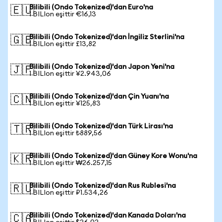
Bilibili (Ondo Tokenized)'dan Euro'na
🇪🇺
1 BILIon eşittir €16,13
Bilibili (Ondo Tokenized)'dan İngiliz Sterlini'na
🇬🇧
1 BILIon eşittir £13,82
Bilibili (Ondo Tokenized)'dan Japon Yeni'na
🇯🇵
1 BILIon eşittir ¥2.943,06
Bilibili (Ondo Tokenized)'dan Çin Yuanı'na
🇨🇳
1 BILIon eşittir ¥125,83
Bilibili (Ondo Tokenized)'dan Türk Lirası'na
🇹🇷
1 BILIon eşittir ₺889,56
Bilibili (Ondo Tokenized)'dan Güney Kore Wonu'na
🇰🇷
1 BILIon eşittir ₩26.257,15
Bilibili (Ondo Tokenized)'dan Rus Rublesi'na
🇷🇺
1 BILIon eşittir ₽1.534,26
Bilibili (Ondo Tokenized)'dan Kanada Doları'na
🇨🇦