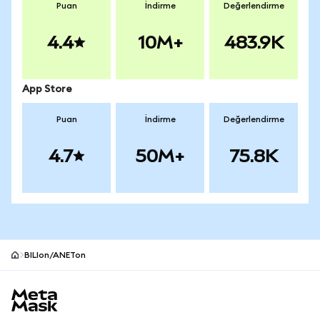
Puan
İndirme
Değerlendirme
4.4
10M+
483.9K
App Store
Puan
İndirme
Değerlendirme
4.7
50M+
75.8K
BILIon/ANETon
MetaMask site alt bilgisi