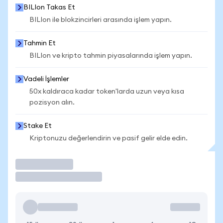
BILIon Takas Et
BILIon ile blokzincirleri arasında işlem yapın.
Tahmin Et
BILIon ve kripto tahmin piyasalarında işlem yapın.
Vadeli İşlemler
50x kaldıraca kadar token'larda uzun veya kısa
pozisyon alın.
Stake Et
Kriptonuzu değerlendirin ve pasif gelir elde edin.
İşlem Yap