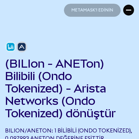
METAMASK'I EDİNİN
METAMASK'I EDİNİN
(BILIon - ANETon)
Bilibili (Ondo
Tokenized) - Arista
Networks (Ondo
Tokenized) dönüştür
BILION/ANETON: 1 BILIBILI (ONDO TOKENIZED),
0,097993 ANETON DEĞERINE EŞITTIR