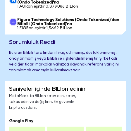
(Ondo Tokenized)'na
1 AURon eşittir 0,379088 BILIon
Figure Technology Solutions (Ondo Tokenized)'dan
Bilibili (Ondo Tokenized)'na
1 FIGRon eşittir 1,5662 BILIon
Sorumluluk Reddi
Bu ürün Bilibili tarafından ihraç edilmemiş, desteklenmemiş,
onaylanmamış veya Bilibili ile ilişkilendirilmemiştir. Şirket adı
ve diğer ticari markalar yalnızca dayanak referans varlığını
tanımlamak amacıyla kullanılmaktadır.
Saniyeler içinde BILIon edinin
MetaMask'ta BILIon satın alın, satın,
takas edin ve değiştirin. En güvenilir
kripto cüzdanı.
Google Play