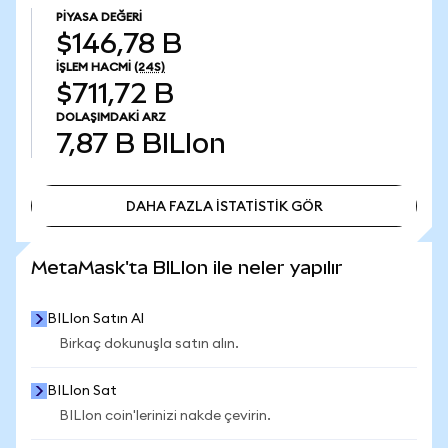
PIYASA DEĞERI
$146,78 B
İŞLEM HACMI
(24S)
$711,72 B
DOLAŞIMDAKI ARZ
7,87 B
BILIon
DAHA FAZLA İSTATİSTİK GÖR
DAHA FAZLA İSTATİSTİK GÖR
MetaMask'ta BILIon ile neler yapılır
BILIon Satın Al
Birkaç dokunuşla satın alın.
BILIon Sat
BILIon coin'lerinizi nakde çevirin.