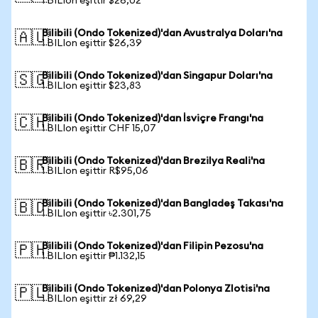
1 BILIon eşittir $26,02
Bilibili (Ondo Tokenized)'dan Avustralya Doları'na
🇦🇺
1 BILIon eşittir $26,39
Bilibili (Ondo Tokenized)'dan Singapur Doları'na
🇸🇬
1 BILIon eşittir $23,83
Bilibili (Ondo Tokenized)'dan İsviçre Frangı'na
🇨🇭
1 BILIon eşittir CHF 15,07
Bilibili (Ondo Tokenized)'dan Brezilya Reali'na
🇧🇷
1 BILIon eşittir R$95,06
Bilibili (Ondo Tokenized)'dan Bangladeş Takası'na
🇧🇩
1 BILIon eşittir ৳2.301,75
Bilibili (Ondo Tokenized)'dan Filipin Pezosu'na
🇵🇭
1 BILIon eşittir ₱1.132,15
Bilibili (Ondo Tokenized)'dan Polonya Zlotisi'na
🇵🇱
1 BILIon eşittir zł 69,29