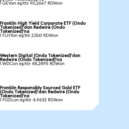
1 GEVon eşittir 90,2667 RDWon
Franklin High Yield Corporate ETF (Ondo
Tokenized)'dan Redwire (Ondo
Tokenized)'na
1 FLHYon eşittir 2,1561 RDWon
Western Digital (Ondo Tokenized)'dan
Redwire (Ondo Tokenized)'na
1 WDCon eşittir 48,2895 RDWon
Franklin Responsibly Sourced Gold ETF
(Ondo Tokenized)'dan Redwire (Ondo
Tokenized)'na
1 FGDLon eşittir 4,9632 RDWon