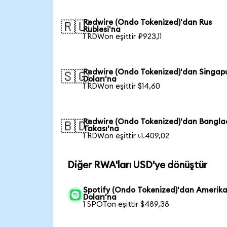
Redwire (Ondo Tokenized)'dan Rus
🇷🇺
Rublesi'na
1 RDWon eşittir ₽923,11
Redwire (Ondo Tokenized)'dan Singap
🇸🇬
Doları'na
1 RDWon eşittir $14,60
Redwire (Ondo Tokenized)'dan Bangla
🇧🇩
Takası'na
1 RDWon eşittir ৳1.409,02
Diğer RWA'ları USD'ye dönüştür
Spotify (Ondo Tokenized)'dan Amerik
Doları'na
1 SPOTon eşittir $489,38