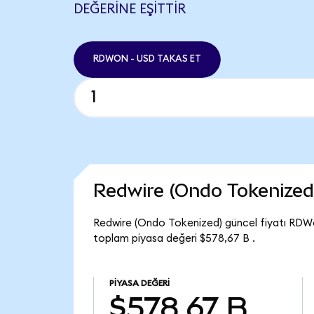
DEĞERINE EŞITTIR
RDWON - USD TAKAS ET
Redwire (Ondo Tokenized
Redwire (Ondo Tokenized) güncel fiyatı RDW
toplam piyasa değeri $578,67 B .
PIYASA DEĞERI
$578,67 B