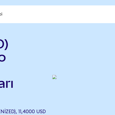
ci
D)
o
rı
IZED), 11,4000 USD