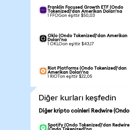
Franklin Focused Growth ETF (Ondo
Tokenized)'dan Amerikan Doları'na
1 FFOGon eşittir $50,03
Oklo (Ondo Tokenized)'dan Amerikan
Doları'na
1 OKLOon eşittir $43,17
Riot Platforms (Ondo Tokenized)'dan
Amerikan Doları'na
1 RIOTon eşittir $22,05
Diğer kurları keşfedin
Diğer kripto coinleri Redwire (Ondo
Spotify (Ondo Tokenized)'dan Redwire
(Ondo Tokenized)'na