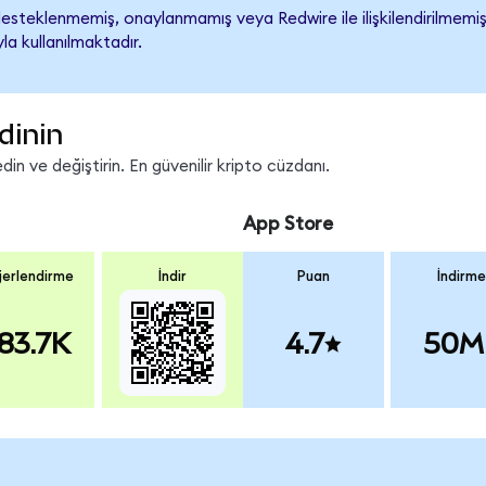
steklenmemiş, onaylanmamış veya Redwire ile ilişkilendirilmemiştir
a kullanılmaktadır.
dinin
n ve değiştirin. En güvenilir kripto cüzdanı.
App Store
erlendirme
İndir
Puan
İndirme
83.7K
4.7
50M