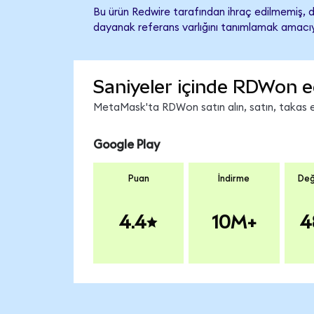
Bu ürün Redwire tarafından ihraç edilmemiş, de
dayanak referans varlığını tanımlamak amacıyl
Saniyeler içinde RDWon e
MetaMask'ta RDWon satın alın, satın, takas edi
Google Play
Puan
İndirme
Değ
4.4
10M+
4