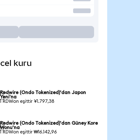
ncel kuru
Redwire (Ondo Tokenized)'dan Japon

Yeni'na
1 RDWon eşittir ¥1.797,38
Redwire (Ondo Tokenized)'dan Güney Kore

Wonu'na
1 RDWon eşittir ₩16.142,96