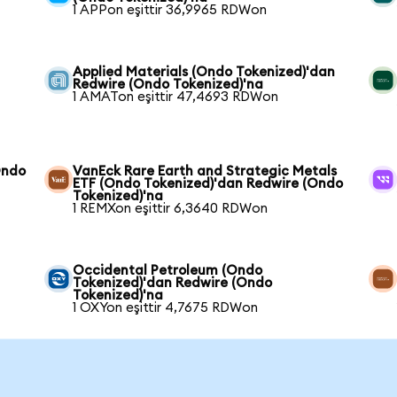
1 APPon eşittir 36,9965 RDWon
Applied Materials (Ondo Tokenized)'dan
Redwire (Ondo Tokenized)'na
1 AMATon eşittir 47,4693 RDWon
Ondo
VanEck Rare Earth and Strategic Metals
ETF (Ondo Tokenized)'dan Redwire (Ondo
Tokenized)'na
1 REMXon eşittir 6,3640 RDWon
Occidental Petroleum (Ondo
Tokenized)'dan Redwire (Ondo
Tokenized)'na
1 OXYon eşittir 4,7675 RDWon