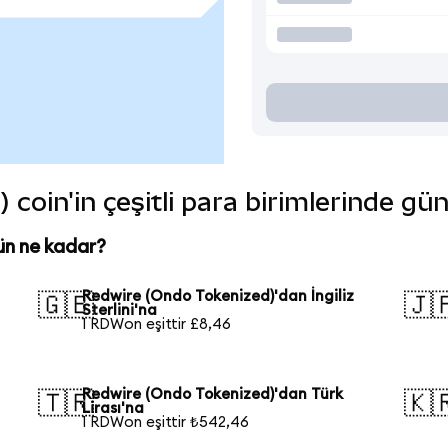
coin'in çeşitli para birimlerinde gü
ün ne kadar?
a
Redwire (Ondo Tokenized)'dan İngiliz
🇬🇧
🇯
Sterlini'na
1 RDWon eşittir £8,46
Redwire (Ondo Tokenized)'dan Türk
🇹🇷
🇰
Lirası'na
1 RDWon eşittir ₺542,46