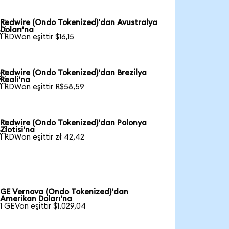
Redwire (Ondo Tokenized)'dan Avustralya

Doları'na
1 RDWon eşittir $16,15
Redwire (Ondo Tokenized)'dan Brezilya

Reali'na
1 RDWon eşittir R$58,59
Redwire (Ondo Tokenized)'dan Polonya

Zlotisi'na
1 RDWon eşittir zł 42,42
GE Vernova (Ondo Tokenized)'dan
Amerikan Doları'na
1 GEVon eşittir $1.029,04