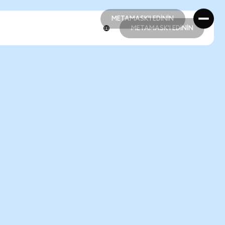
METAMASK'I EDİNİN
METAMASK'I EDİNİN
METAMASK'I EDİNİN
METAMASK'I EDİNİN