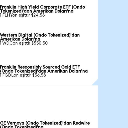
Franklin High Yield Corporate ETF (Ondo
Tokenized)'dan Amerikan Doları'na
1 FLHYon eşittir $24,58
Western Digital (Ondo Tokenized)'dan
Amerikan Doları'na
1 WDCon eşittir $550,50
Franklin Responsibly Sourced Gold ETF
(Ondo Tokenized)'dan Amerikan Doları'na
1 FGDLon eşittir $56,58
GE Vernova (Ondo Tokenized)'dan Redwire
(Ondo Tokenized)'na