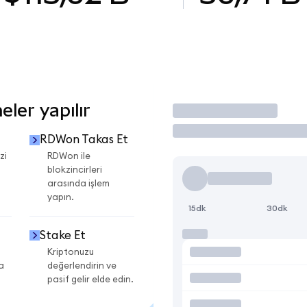
ler yapılır
İşlem Yap
RDWon Takas Et
zi
RDWon ile
blokzincirleri
arasında işlem
yapın.
15dk
30dk
Stake Et
Kriptonuzu
a
değerlendirin ve
pasif gelir elde edin.