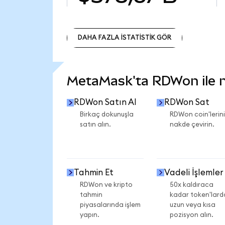
DAHA FAZLA İSTATİSTİK GÖR
DAHA FAZLA İSTATİSTİK GÖR
MetaMask'ta RDWon ile ne
RDWon Satın Al
RDWon Sat
Birkaç dokunuşla
RDWon coin'lerini
satın alın.
nakde çevirin.
Tahmin Et
Vadeli İşlemler
RDWon ve kripto
50x kaldıraca
tahmin
kadar token'lard
piyasalarında işlem
uzun veya kısa
yapın.
pozisyon alın.