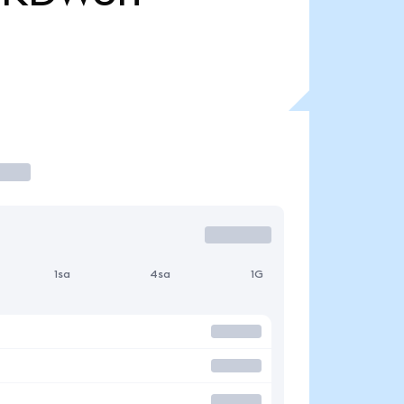
1sa
4sa
1G