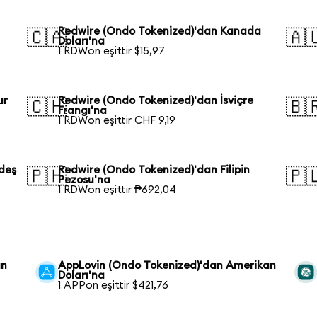
Redwire (Ondo Tokenized)'dan Kanada
🇨🇦
🇦
Doları'na
1 RDWon eşittir $15,97
ur
Redwire (Ondo Tokenized)'dan İsviçre
🇨🇭
🇧
Frangı'na
1 RDWon eşittir CHF 9,19
deş
Redwire (Ondo Tokenized)'dan Filipin
🇵🇭
🇵
Pezosu'na
1 RDWon eşittir ₱692,04
an
AppLovin (Ondo Tokenized)'dan Amerikan
Doları'na
1 APPon eşittir $421,76