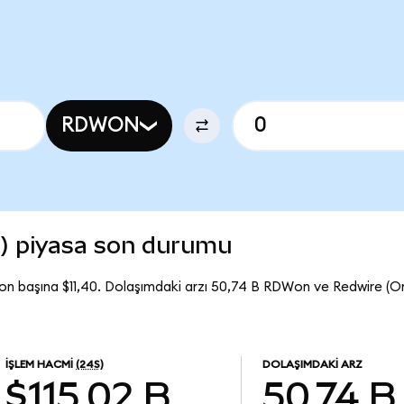
RDWON
) piyasa son durumu
on başına $11,40. Dolaşımdaki arzı 50,74 B RDWon ve Redwire (
İŞLEM HACMI
(24S)
DOLAŞIMDAKI ARZ
$115,02 B
50,74 B