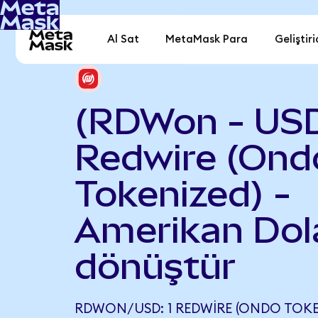
Al Sat
MetaMask Para
Geliştiri
(RDWon - US
Redwire (Ond
Tokenized) -
Amerikan Dola
dönüştür
RDWON/USD: 1 REDWIRE (ONDO TOKEN