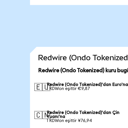
Redwire (Ondo Tokenized) 
Redwire (Ondo Tokenized) kuru bug
Redwire (Ondo Tokenized)'dan Euro'n
🇪🇺
1 RDWon eşittir €9,87
Redwire (Ondo Tokenized)'dan Çin
🇨🇳
Yuanı'na
1 RDWon eşittir ¥76,94