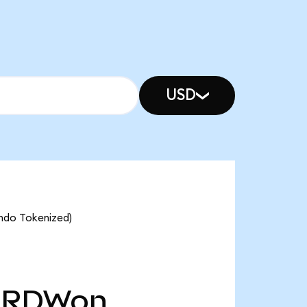
USD
Ondo Tokenized)
RDWon