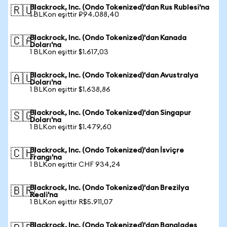
Blackrock, Inc. (Ondo Tokenized)'dan Rus Rublesi'na
🇷🇺
1 BLKon eşittir ₽94.088,40
Blackrock, Inc. (Ondo Tokenized)'dan Kanada
🇨🇦
Doları'na
1 BLKon eşittir $1.617,03
Blackrock, Inc. (Ondo Tokenized)'dan Avustralya
🇦🇺
Doları'na
1 BLKon eşittir $1.638,86
Blackrock, Inc. (Ondo Tokenized)'dan Singapur
🇸🇬
Doları'na
1 BLKon eşittir $1.479,60
Blackrock, Inc. (Ondo Tokenized)'dan İsviçre
🇨🇭
Frangı'na
1 BLKon eşittir CHF 934,24
Blackrock, Inc. (Ondo Tokenized)'dan Brezilya
🇧🇷
Reali'na
1 BLKon eşittir R$5.911,07
Blackrock, Inc. (Ondo Tokenized)'dan Bangladeş