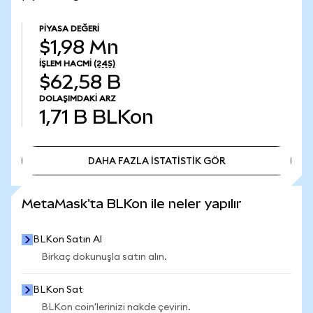
PIYASA DEĞERI
$1,98 Mn
İŞLEM HACMI
(24S)
$62,58 B
DOLAŞIMDAKI ARZ
1,71 B
BLKon
DAHA FAZLA İSTATİSTİK GÖR
DAHA FAZLA İSTATİSTİK GÖR
MetaMask'ta BLKon ile neler yapılır
BLKon Satın Al
Birkaç dokunuşla satın alın.
BLKon Sat
BLKon coin'lerinizi nakde çevirin.