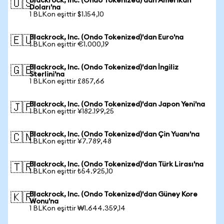
Blackrock, Inc. (Ondo Tokenized)'dan Amerikan
🇺🇸
Doları'na
1 BLKon eşittir $1.154,10
Blackrock, Inc. (Ondo Tokenized)'dan Euro'na
🇪🇺
1 BLKon eşittir €1.000,19
Blackrock, Inc. (Ondo Tokenized)'dan İngiliz
🇬🇧
Sterlini'na
1 BLKon eşittir £857,66
Blackrock, Inc. (Ondo Tokenized)'dan Japon Yeni'na
🇯🇵
1 BLKon eşittir ¥182.199,25
Blackrock, Inc. (Ondo Tokenized)'dan Çin Yuanı'na
🇨🇳
1 BLKon eşittir ¥7.789,48
Blackrock, Inc. (Ondo Tokenized)'dan Türk Lirası'na
🇹🇷
1 BLKon eşittir ₺54.925,10
Blackrock, Inc. (Ondo Tokenized)'dan Güney Kore
🇰🇷
Wonu'na
1 BLKon eşittir ₩1.644.359,14