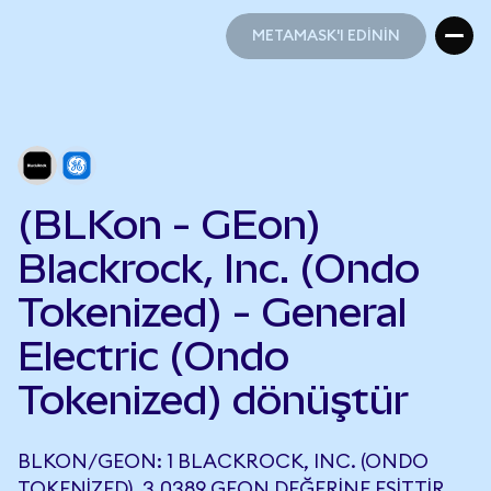
METAMASK'I EDİNİN
METAMASK'I EDİNİN
(BLKon - GEon)
Blackrock, Inc. (Ondo
Tokenized) - General
Electric (Ondo
Tokenized) dönüştür
BLKON/GEON: 1 BLACKROCK, INC. (ONDO
TOKENIZED), 3,0389 GEON DEĞERINE EŞITTIR