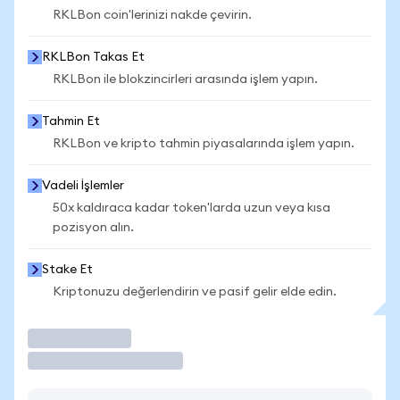
RKLBon coin'lerinizi nakde çevirin.
RKLBon Takas Et
RKLBon ile blokzincirleri arasında işlem yapın.
Tahmin Et
RKLBon ve kripto tahmin piyasalarında işlem yapın.
Vadeli İşlemler
50x kaldıraca kadar token'larda uzun veya kısa
pozisyon alın.
Stake Et
Kriptonuzu değerlendirin ve pasif gelir elde edin.
İşlem Yap