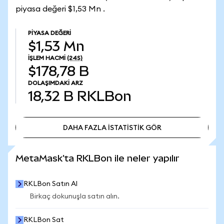
piyasa değeri $1,53 Mn .
PIYASA DEĞERI
$1,53 Mn
İŞLEM HACMI
(24S)
$178,78 B
DOLAŞIMDAKI ARZ
18,32 B
RKLBon
DAHA FAZLA İSTATİSTİK GÖR
DAHA FAZLA İSTATİSTİK GÖR
MetaMask'ta RKLBon ile neler yapılır
RKLBon Satın Al
Birkaç dokunuşla satın alın.
RKLBon Sat