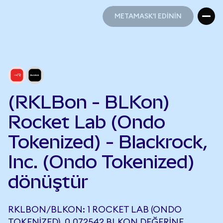
METAMASK'I EDİNİN
METAMASK'I EDİNİN
(RKLBon - BLKon)
Rocket Lab (Ondo
Tokenized) - Blackrock,
Inc. (Ondo Tokenized)
dönüştür
RKLBON/BLKON: 1 ROCKET LAB (ONDO
TOKENIZED), 0,072542 BLKON DEĞERINE