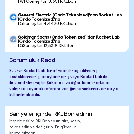
1 WFCon eşittir 1,0531 RKLBon
General Electric (Ondo Tokenized)'dan Rocket Lab
(Ondo Tokenized)'na
1 GEon eşittir 4,4420 RKLBon
Goldman Sachs (Ondo Tokenized)'dan Rocket Lab
(Ondo Tokenized)'na
1 GSon eşittir 12,5319 RKLBon
Sorumluluk Reddi
Bu ürün Rocket Lab tarafından ihraç edilmemiş,
desteklenmemiş, onaylanmamış veya Rocket Lab ile
ilişkilendirilmemiştir. Şirket adı ve diğer ticari markalar
yalnızca dayanak referans varlığını tanımlamak amacıyla
kullanılmaktadır.
Saniyeler içinde RKLBon edinin
MetaMask'ta RKLBon satın alın, satın,
takas edin ve değiştirin. En güvenilir
kripto cüzdanı.