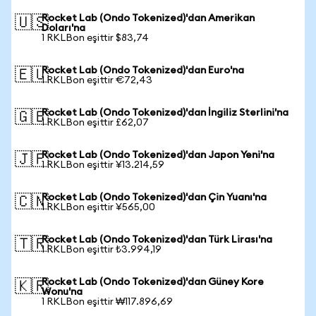
Rocket Lab (Ondo Tokenized)'dan Amerikan
🇺🇸
Doları'na
1 RKLBon eşittir $83,74
Rocket Lab (Ondo Tokenized)'dan Euro'na
🇪🇺
1 RKLBon eşittir €72,43
Rocket Lab (Ondo Tokenized)'dan İngiliz Sterlini'na
🇬🇧
1 RKLBon eşittir £62,07
Rocket Lab (Ondo Tokenized)'dan Japon Yeni'na
🇯🇵
1 RKLBon eşittir ¥13.214,59
Rocket Lab (Ondo Tokenized)'dan Çin Yuanı'na
🇨🇳
1 RKLBon eşittir ¥565,00
Rocket Lab (Ondo Tokenized)'dan Türk Lirası'na
🇹🇷
1 RKLBon eşittir ₺3.994,19
Rocket Lab (Ondo Tokenized)'dan Güney Kore
🇰🇷
Wonu'na
1 RKLBon eşittir ₩117.896,69