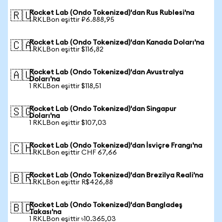
Rocket Lab (Ondo Tokenized)'dan Rus Rublesi'na
🇷🇺
1 RKLBon eşittir ₽6.888,95
Rocket Lab (Ondo Tokenized)'dan Kanada Doları'na
🇨🇦
1 RKLBon eşittir $116,82
Rocket Lab (Ondo Tokenized)'dan Avustralya
🇦🇺
Doları'na
1 RKLBon eşittir $118,51
Rocket Lab (Ondo Tokenized)'dan Singapur
🇸🇬
Doları'na
1 RKLBon eşittir $107,03
Rocket Lab (Ondo Tokenized)'dan İsviçre Frangı'na
🇨🇭
1 RKLBon eşittir CHF 67,66
Rocket Lab (Ondo Tokenized)'dan Brezilya Reali'na
🇧🇷
1 RKLBon eşittir R$426,88
Rocket Lab (Ondo Tokenized)'dan Bangladeş
🇧🇩
Takası'na
1 RKLBon eşittir ৳10.365,03