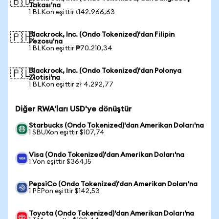
🇧🇩
Takası'na
1 BLKon eşittir ৳142.966,63
Blackrock, Inc. (Ondo Tokenized)'dan Filipin
🇵🇭
Pezosu'na
1 BLKon eşittir ₱70.210,34
Blackrock, Inc. (Ondo Tokenized)'dan Polonya
🇵🇱
Zlotisi'na
1 BLKon eşittir zł 4.292,77
Diğer RWA'ları USD'ye dönüştür
Starbucks (Ondo Tokenized)'dan Amerikan Doları'na
1 SBUXon eşittir $107,74
Visa (Ondo Tokenized)'dan Amerikan Doları'na
1 Von eşittir $364,15
PepsiCo (Ondo Tokenized)'dan Amerikan Doları'na
1 PEPon eşittir $142,53
Toyota (Ondo Tokenized)'dan Amerikan Doları'na