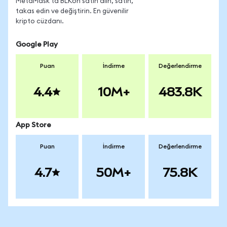
MetaMask'ta BLKon satın alın, satın,
takas edin ve değiştirin. En güvenilir
kripto cüzdanı.
Google Play
Puan
İndirme
Değerlendirme
4.4
10M+
483.8K
App Store
Puan
İndirme
Değerlendirme
4.7
50M+
75.8K