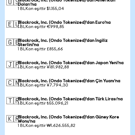
Blackrock, Inc. (Ondo Tokenized)'dan Amerikan
🇺🇸
Doları'na
1 BLKon eşittir $1.155,04
Blackrock, Inc. (Ondo Tokenized)'dan Euro'na
🇪🇺
1 BLKon eşittir €998,85
Blackrock, Inc. (Ondo Tokenized)'dan İngiliz
🇬🇧
Sterlini'na
1 BLKon eşittir £855,66
Blackrock, Inc. (Ondo Tokenized)'dan Japon Yeni'na
🇯🇵
1 BLKon eşittir ¥181.982,88
Blackrock, Inc. (Ondo Tokenized)'dan Çin Yuanı'na
🇨🇳
1 BLKon eşittir ¥7.794,30
Blackrock, Inc. (Ondo Tokenized)'dan Türk Lirası'na
🇹🇷
1 BLKon eşittir ₺55.096,21
Blackrock, Inc. (Ondo Tokenized)'dan Güney Kore
🇰🇷
Wonu'na
1 BLKon eşittir ₩1.626.555,82