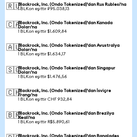
Blackrock, Inc. (Ondo Tokenized)'dan Rus Rublesi'na
🇷🇺
1 BLKon eşittir ₽95.038,13
Blackrock, Inc. (Ondo Tokenized)'dan Kanada
🇨🇦
Doları'na
1 BLKon eşittir $1.609,84
Blackrock, Inc. (Ondo Tokenized)'dan Avustralya
🇦🇺
Doları'na
1 BLKon eşittir $1.634,17
Blackrock, Inc. (Ondo Tokenized)'dan Singapur
🇸🇬
Doları'na
1 BLKon eşittir $1.476,56
Blackrock, Inc. (Ondo Tokenized)'dan İsviçre
🇨🇭
Frangı'na
1 BLKon eşittir CHF 932,84
Blackrock, Inc. (Ondo Tokenized)'dan Brezilya
🇧🇷
Reali'na
1 BLKon eşittir R$5.890,61
Blackrock, Inc. (Ondo Tokenized)'dan Bangladeş