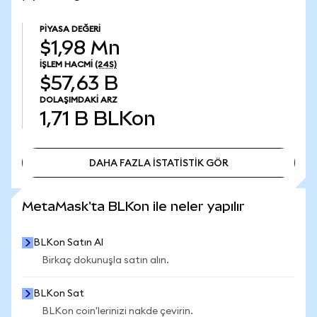
PIYASA DEĞERI
$1,98 Mn
İŞLEM HACMI
(24S)
$57,63 B
DOLAŞIMDAKI ARZ
1,71 B
BLKon
DAHA FAZLA İSTATİSTİK GÖR
DAHA FAZLA İSTATİSTİK GÖR
MetaMask'ta BLKon ile neler yapılır
BLKon Satın Al
Birkaç dokunuşla satın alın.
BLKon Sat
BLKon coin'lerinizi nakde çevirin.