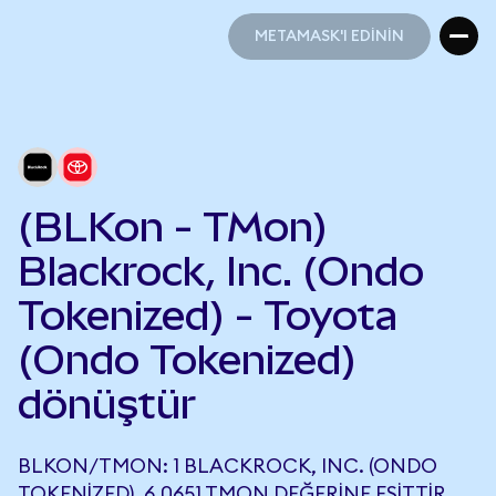
METAMASK'I EDİNİN
METAMASK'I EDİNİN
(BLKon - TMon)
Blackrock, Inc. (Ondo
Tokenized) - Toyota
(Ondo Tokenized)
dönüştür
BLKON/TMON: 1 BLACKROCK, INC. (ONDO
TOKENIZED), 6,0651 TMON DEĞERINE EŞITTIR