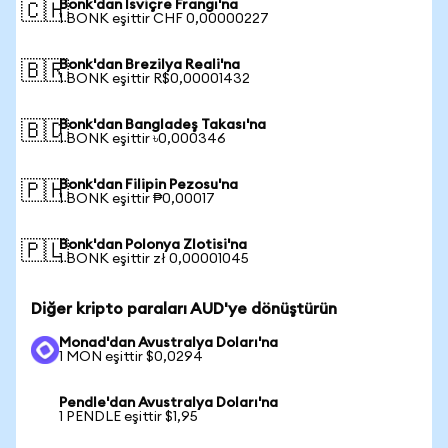
Bonk'dan İsviçre Frangı'na
🇨🇭
1 BONK eşittir CHF 0,00000227
Bonk'dan Brezilya Reali'na
🇧🇷
1 BONK eşittir R$0,00001432
Bonk'dan Bangladeş Takası'na
🇧🇩
1 BONK eşittir ৳0,000346
Bonk'dan Filipin Pezosu'na
🇵🇭
1 BONK eşittir ₱0,00017
Bonk'dan Polonya Zlotisi'na
🇵🇱
1 BONK eşittir zł 0,00001045
Diğer kripto paraları AUD'ye dönüştürün
Monad'dan Avustralya Doları'na
1 MON eşittir $0,0294
Pendle'dan Avustralya Doları'na
1 PENDLE eşittir $1,95