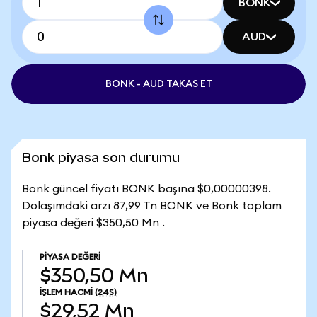
BONK
AUD
BONK - AUD TAKAS ET
Bonk piyasa son durumu
Bonk güncel fiyatı BONK başına $0,00000398.
Dolaşımdaki arzı 87,99 Tn BONK ve Bonk toplam
piyasa değeri $350,50 Mn .
PIYASA DEĞERI
$350,50 Mn
İŞLEM HACMI
(24S)
$29,52 Mn