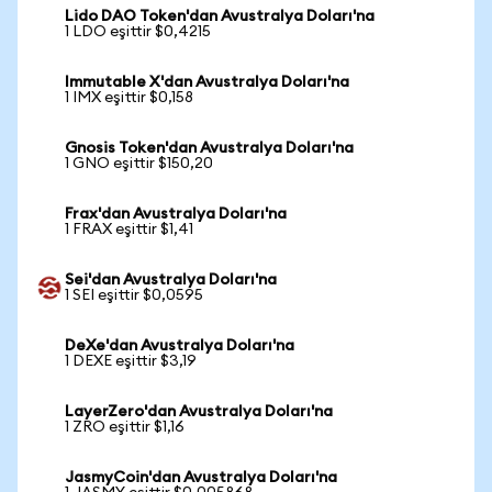
Lido DAO Token'dan Avustralya Doları'na
1 LDO eşittir $0,4215
Immutable X'dan Avustralya Doları'na
1 IMX eşittir $0,158
Gnosis Token'dan Avustralya Doları'na
1 GNO eşittir $150,20
Frax'dan Avustralya Doları'na
1 FRAX eşittir $1,41
Sei'dan Avustralya Doları'na
1 SEI eşittir $0,0595
DeXe'dan Avustralya Doları'na
1 DEXE eşittir $3,19
LayerZero'dan Avustralya Doları'na
1 ZRO eşittir $1,16
JasmyCoin'dan Avustralya Doları'na