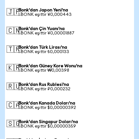
Bonk'dan Japon Yeni'na
🇯🇵
1 BONK eşittir ¥0,000443
Bonk'dan Çin Yuanı'na
🇨🇳
1 BONK eşittir ¥0,00001887
Bonk'dan Türk Lirası'na
🇹🇷
1 BONK eşittir ₺0,000133
Bonk'dan Güney Kore Wonu'na
🇰🇷
1 BONK eşittir ₩0,00398
Bonk'dan Rus Rublesi'na
🇷🇺
1 BONK eşittir ₽0,000232
Bonk'dan Kanada Doları'na
🇨🇦
1 BONK eşittir $0,00000392
Bonk'dan Singapur Doları'na
🇸🇬
1 BONK eşittir $0,00000359