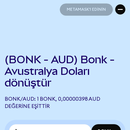
METAMASK'I EDİNİN
METAMASK'I EDİNİN
(BONK - AUD) Bonk -
Avustralya Doları
dönüştür
BONK/AUD: 1 BONK, 0,00000398 AUD
DEĞERINE EŞITTIR