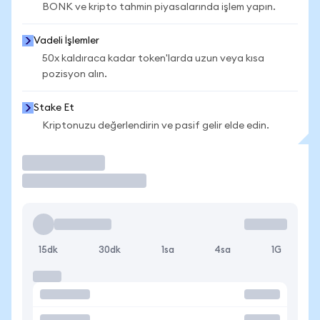
BONK ve kripto tahmin piyasalarında işlem yapın.
Vadeli İşlemler
50x kaldıraca kadar token'larda uzun veya kısa
pozisyon alın.
Stake Et
Kriptonuzu değerlendirin ve pasif gelir elde edin.
İşlem Yap
15dk
30dk
1sa
4sa
1G