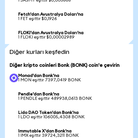
1 JASMY eşittir $0,005868
Fetch'dan Avustralya Doları'na
1 FET eşittir $0,1926
FLOKI'dan Avustralya Doları'na
1 FLOKI eşittir $0,00002989
Diğer kurları keşfedin
Diğer kripto coinleri Bonk (BONK) coin'e çevirin
Monad'dan Bonk'na
1 MON eşittir 7397,0419 BONK
Pendle'dan Bonk'na
1 PENDLE eşittir 489938,0613 BONK
Lido DAO Token'dan Bonk'na
1 LDO eşittir 106005,4308 BONK
Immutable X'dan Bonk'na
1 IMX eşittir 39724,3211 BONK