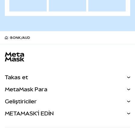
BONK/AUD
MetaMask site alt bilgisi
Takas et
Takas İşlemleri
MetaMask Para
Tahmin Et
YENİ
Kripto Al
Geliştiriciler
Perps
YENİ
MetaMask Kart
Dökümantasyon
METAMASK'İ EDİN
RWA'lar
mUSD
YENİ
Kontrol Paneli
İşlem Kalkanı
Kazan
Smart Accounts Kit
Agent Wallet
YENİ