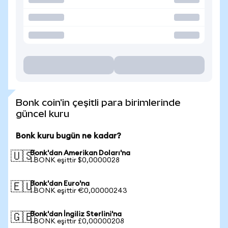
Bonk coin'in çeşitli para birimlerinde
güncel kuru
Bonk kuru bugün ne kadar?
Bonk'dan Amerikan Doları'na
🇺🇸
1 BONK eşittir $0,0000028
Bonk'dan Euro'na
🇪🇺
1 BONK eşittir €0,00000243
Bonk'dan İngiliz Sterlini'na
🇬🇧
1 BONK eşittir £0,00000208