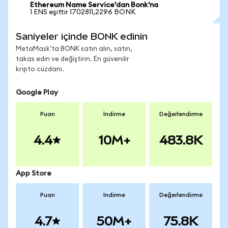
Ethereum Name Service'dan Bonk'na
1 ENS eşittir 1702811,2296 BONK
Saniyeler içinde BONK edinin
MetaMask'ta BONK satın alın, satın,
takas edin ve değiştirin. En güvenilir
kripto cüzdanı.
Google Play
Puan
İndirme
Değerlendirme
4.4
10M+
483.8K
App Store
Puan
İndirme
Değerlendirme
4.7
50M+
75.8K