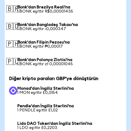
Bonk'dan Brezilya Reali'na
🇧🇷
1 BONK eşittir R$0,00001435
Bonk'dan Bangladeş Takası'na
🇧🇩
1 BONK eşittir ৳0,000347
Bonk'dan Filipin Pezosu'na
🇵🇭
1 BONK eşittir ₱0,00017
Bonk'dan Polonya Zlotisi'na
🇵🇱
1 BONK eşittir zł 0,00001045
Diğer kripto paraları GBP'ye dönüştürün
Monad'dan İngiliz Sterlini'na
1 MON eşittir £0,0154
Pendle'dan İngiliz Sterlini'na
1 PENDLE eşittir £1,02
Lido DAO Token'dan İngiliz Sterlini'na
1 LDO eşittir £0,2203