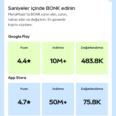
Saniyeler içinde BONK edinin
MetaMask'ta BONK satın alın, satın,
takas edin ve değiştirin. En güvenilir
kripto cüzdanı.
Google Play
Puan
İndirme
Değerlendirme
4.4
10M+
483.8K
App Store
Puan
İndirme
Değerlendirme
4.7
50M+
75.8K