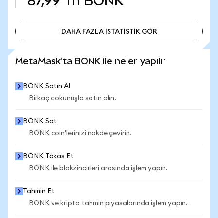
87,99 Tn
BONK
DAHA FAZLA İSTATİSTİK GÖR
DAHA FAZLA İSTATİSTİK GÖR
MetaMask'ta BONK ile neler yapılır
BONK Satın Al
Birkaç dokunuşla satın alın.
BONK Sat
BONK coin'lerinizi nakde çevirin.
BONK Takas Et
BONK ile blokzincirleri arasında işlem yapın.
Tahmin Et
BONK ve kripto tahmin piyasalarında işlem yapın.