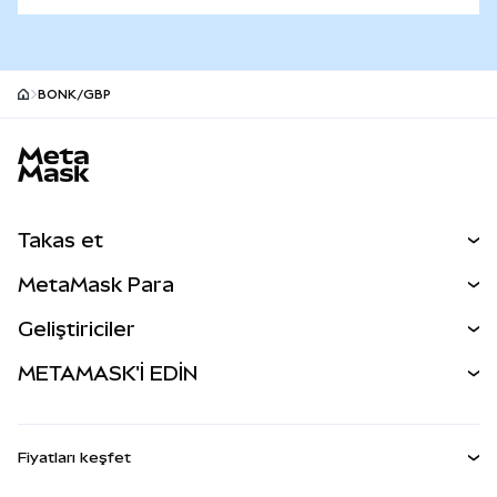
BONK/GBP
MetaMask site alt bilgisi
Takas et
Takas İşlemleri
MetaMask Para
Tahmin Et
YENİ
Kripto Al
Geliştiriciler
Perps
YENİ
MetaMask Kart
Dökümantasyon
METAMASK'İ EDİN
RWA'lar
mUSD
YENİ
Kontrol Paneli
İşlem Kalkanı
Kazan
Smart Accounts Kit
Agent Wallet
YENİ
Fiyatları keşfet
Gömülü Cüzdanlar
Snap'ler
Bitcoin Fiyatı