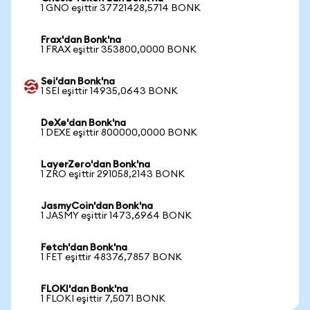
1 GNO eşittir 37721428,5714 BONK
Frax'dan Bonk'na
1 FRAX eşittir 353800,0000 BONK
Sei'dan Bonk'na
1 SEI eşittir 14935,0643 BONK
DeXe'dan Bonk'na
1 DEXE eşittir 800000,0000 BONK
LayerZero'dan Bonk'na
1 ZRO eşittir 291058,2143 BONK
JasmyCoin'dan Bonk'na
1 JASMY eşittir 1473,6964 BONK
Fetch'dan Bonk'na
1 FET eşittir 48376,7857 BONK
FLOKI'dan Bonk'na
1 FLOKI eşittir 7,5071 BONK