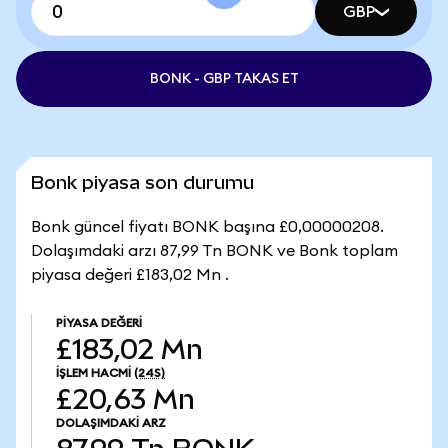
GBP
BONK - GBP TAKAS ET
Bonk piyasa son durumu
Bonk güncel fiyatı BONK başına £0,00000208.
Dolaşımdaki arzı 87,99 Tn BONK ve Bonk toplam
piyasa değeri £183,02 Mn .
PIYASA DEĞERI
£183,02 Mn
İŞLEM HACMI
(24S)
£20,63 Mn
DOLAŞIMDAKI ARZ