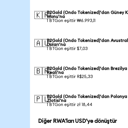
B2Gold (Ondo Tokenized)'dan Güney K
🇰🇷
Wonu'na
1 BTGon eşittir ₩6.993,11
B2Gold (Ondo Tokenized)'dan Avustra
🇦🇺
Doları'na
1 BTGon eşittir $7,03
B2Gold (Ondo Tokenized)'dan Brezilya
🇧🇷
Reali'na
1 BTGon eşittir R$25,33
B2Gold (Ondo Tokenized)'dan Polonya
🇵🇱
Zlotisi'na
1 BTGon eşittir zł 18,44
Diğer RWA'ları USD'ye dönüştür