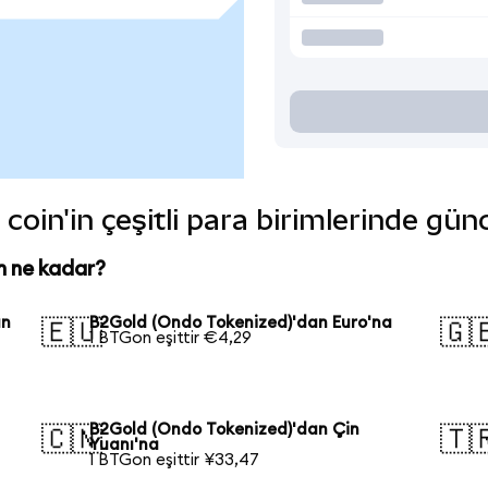
oin'in çeşitli para birimlerinde gün
n ne kadar?
an
B2Gold (Ondo Tokenized)'dan Euro'na
🇪🇺
🇬
1 BTGon eşittir €4,29
B2Gold (Ondo Tokenized)'dan Çin
🇨🇳
🇹
Yuanı'na
1 BTGon eşittir ¥33,47