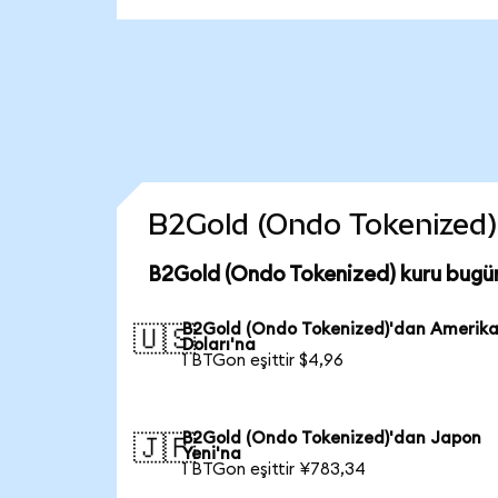
B2Gold (Ondo Tokenized) c
B2Gold (Ondo Tokenized) kuru bugü
B2Gold (Ondo Tokenized)'dan Amerik
🇺🇸
Doları'na
1 BTGon eşittir $4,96
B2Gold (Ondo Tokenized)'dan Japon
🇯🇵
Yeni'na
1 BTGon eşittir ¥783,34