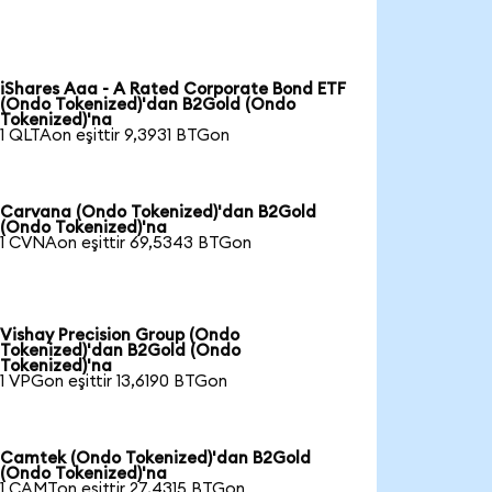
iShares Aaa - A Rated Corporate Bond ETF
(Ondo Tokenized)'dan B2Gold (Ondo
Tokenized)'na
1 QLTAon eşittir 9,3931 BTGon
Carvana (Ondo Tokenized)'dan B2Gold
(Ondo Tokenized)'na
1 CVNAon eşittir 69,5343 BTGon
Vishay Precision Group (Ondo
Tokenized)'dan B2Gold (Ondo
Tokenized)'na
1 VPGon eşittir 13,6190 BTGon
Camtek (Ondo Tokenized)'dan B2Gold
(Ondo Tokenized)'na
1 CAMTon eşittir 27,4315 BTGon