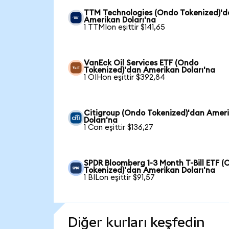
TTM Technologies (Ondo Tokenized)'
Amerikan Doları'na
1 TTMIon eşittir $141,65
VanEck Oil Services ETF (Ondo
Tokenized)'dan Amerikan Doları'na
1 OIHon eşittir $392,84
Citigroup (Ondo Tokenized)'dan Amer
Doları'na
1 Con eşittir $136,27
SPDR Bloomberg 1-3 Month T-Bill ETF 
Tokenized)'dan Amerikan Doları'na
1 BILon eşittir $91,57
Diğer kurları keşfedin