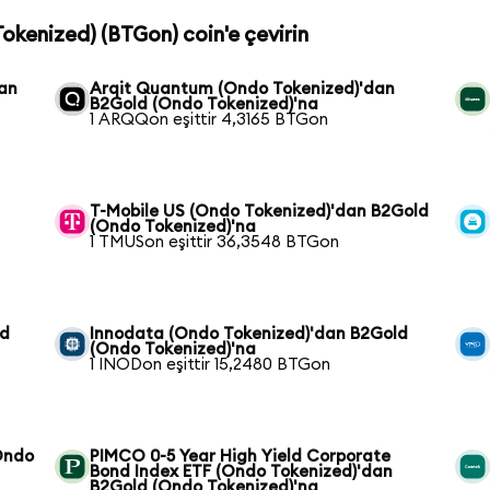
Tokenized) (BTGon) coin'e çevirin
dan
Arqit Quantum (Ondo Tokenized)'dan
B2Gold (Ondo Tokenized)'na
1 ARQQon eşittir 4,3165 BTGon
T-Mobile US (Ondo Tokenized)'dan B2Gold
(Ondo Tokenized)'na
1 TMUSon eşittir 36,3548 BTGon
ld
Innodata (Ondo Tokenized)'dan B2Gold
(Ondo Tokenized)'na
1 INODon eşittir 15,2480 BTGon
(Ondo
PIMCO 0-5 Year High Yield Corporate
Bond Index ETF (Ondo Tokenized)'dan
B2Gold (Ondo Tokenized)'na