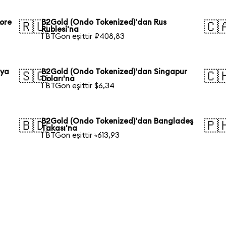
ore
B2Gold (Ondo Tokenized)'dan Rus
🇷🇺
🇨
Rublesi'na
1 BTGon eşittir ₽408,83
lya
B2Gold (Ondo Tokenized)'dan Singapur
🇸🇬
🇨
Doları'na
1 BTGon eşittir $6,34
B2Gold (Ondo Tokenized)'dan Bangladeş
🇧🇩
🇵
Takası'na
1 BTGon eşittir ৳613,93