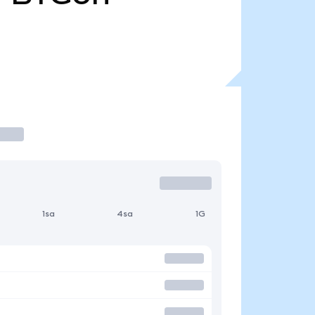
1sa
4sa
1G