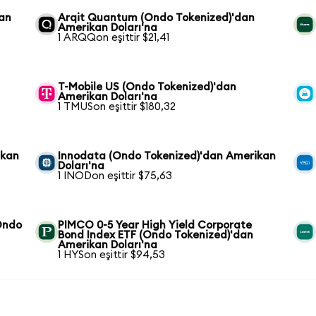
dan
Arqit Quantum (Ondo Tokenized)'dan
Amerikan Doları'na
1 ARQQon eşittir $21,41
T-Mobile US (Ondo Tokenized)'dan
Amerikan Doları'na
1 TMUSon eşittir $180,32
ikan
Innodata (Ondo Tokenized)'dan Amerikan
Doları'na
1 INODon eşittir $75,63
(Ondo
PIMCO 0-5 Year High Yield Corporate
Bond Index ETF (Ondo Tokenized)'dan
Amerikan Doları'na
1 HYSon eşittir $94,53