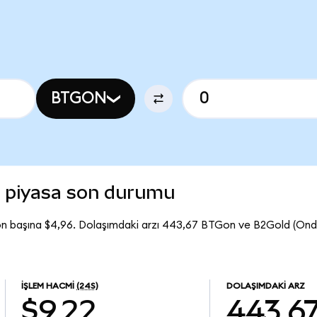
BTGON
 piyasa son durumu
on başına $4,96. Dolaşımdaki arzı 443,67 BTGon ve B2Gold (On
İŞLEM HACMI
(24S)
DOLAŞIMDAKI ARZ
$9,22
443,6