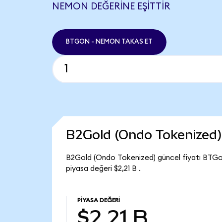
NEMON DEĞERINE EŞITTIR
BTGON - NEMON TAKAS ET
B2Gold (Ondo Tokenized)
B2Gold (Ondo Tokenized) güncel fiyatı BTG
piyasa değeri $2,21 B .
PIYASA DEĞERI
$2,21 B