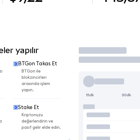
er yapılır
İşlem Yap
BTGon Takas Et
zi
BTGon ile
blokzincirleri
arasında işlem
yapın.
15dk
30dk
Stake Et
Kriptonuzu
a
değerlendirin ve
pasif gelir elde edin.