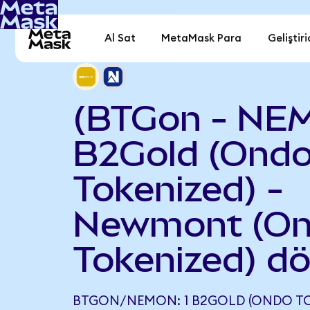
Al Sat
MetaMask Para
Geliştiri
(BTGon - NE
B2Gold (Ond
Tokenized) -
Newmont (O
Tokenized) d
BTGON/NEMON: 1 B2GOLD (ONDO TOK