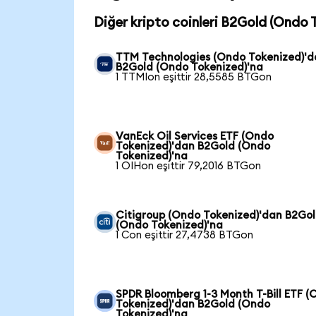
Diğer kripto coinleri B2Gold (Ondo 
TTM Technologies (Ondo Tokenized)'
B2Gold (Ondo Tokenized)'na
1 TTMIon eşittir 28,5585 BTGon
VanEck Oil Services ETF (Ondo
Tokenized)'dan B2Gold (Ondo
Tokenized)'na
1 OIHon eşittir 79,2016 BTGon
Citigroup (Ondo Tokenized)'dan B2Go
(Ondo Tokenized)'na
1 Con eşittir 27,4738 BTGon
SPDR Bloomberg 1-3 Month T-Bill ETF 
Tokenized)'dan B2Gold (Ondo
Tokenized)'na