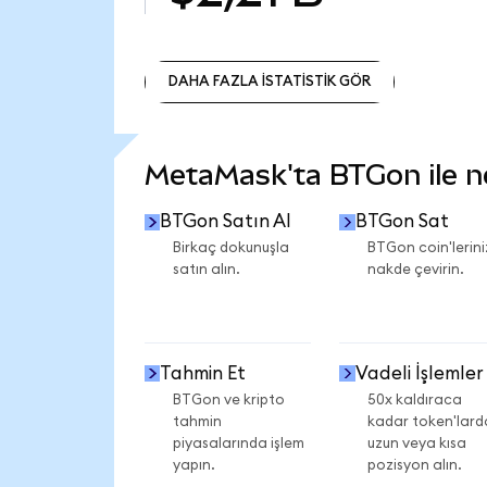
DAHA FAZLA İSTATİSTİK GÖR
DAHA FAZLA İSTATİSTİK GÖR
MetaMask'ta BTGon ile nel
BTGon Satın Al
BTGon Sat
Birkaç dokunuşla
BTGon coin'lerini
satın alın.
nakde çevirin.
Tahmin Et
Vadeli İşlemler
BTGon ve kripto
50x kaldıraca
tahmin
kadar token'lard
piyasalarında işlem
uzun veya kısa
yapın.
pozisyon alın.