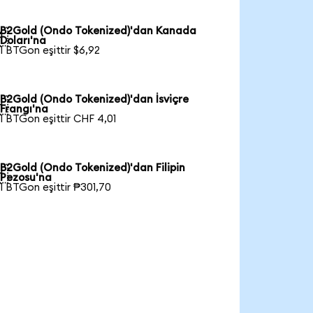
B2Gold (Ondo Tokenized)'dan Kanada

Doları'na
1 BTGon eşittir $6,92
B2Gold (Ondo Tokenized)'dan İsviçre

Frangı'na
1 BTGon eşittir CHF 4,01
B2Gold (Ondo Tokenized)'dan Filipin

Pezosu'na
1 BTGon eşittir ₱301,70