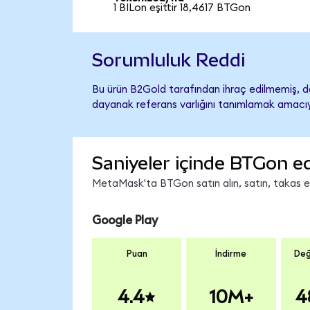
1 BILon eşittir 18,4617 BTGon
Sorumluluk Reddi
Bu ürün B2Gold tarafından ihraç edilmemiş, de
dayanak referans varlığını tanımlamak amacıyl
Saniyeler içinde BTGon ed
MetaMask'ta BTGon satın alın, satın, takas edi
Google Play
Puan
İndirme
Değ
4.4
10M+
4