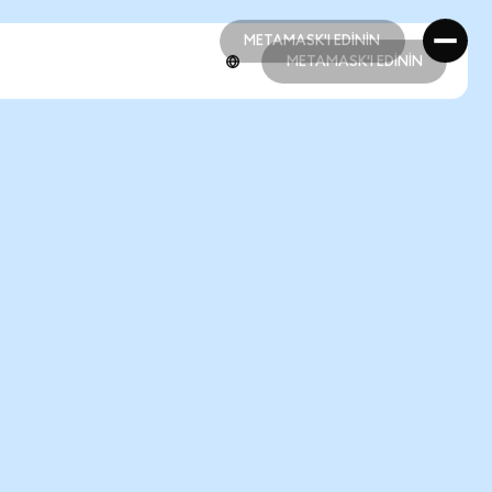
METAMASK'I EDİNİN
METAMASK'I EDİNİN
METAMASK'I EDİNİN
METAMASK'I EDİNİN