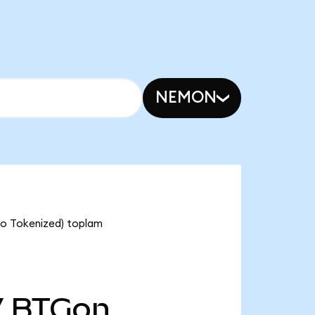
NEMON
do Tokenized) toplam
7
BTGon