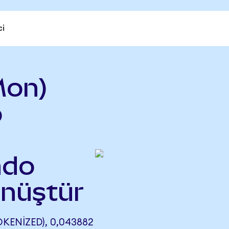
ci
Mon)
o
ndo
önüştür
ENIZED), 0,043882