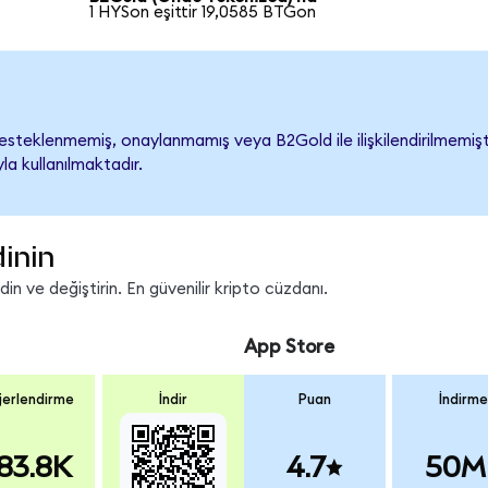
1 HYSon eşittir 19,0585 BTGon
steklenmemiş, onaylanmamış veya B2Gold ile ilişkilendirilmemiştir.
a kullanılmaktadır.
inin
n ve değiştirin. En güvenilir kripto cüzdanı.
App Store
erlendirme
İndir
Puan
İndirme
83.8K
4.7
50M