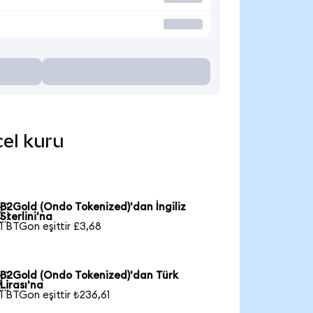
cel kuru
B2Gold (Ondo Tokenized)'dan İngiliz

Sterlini'na
1 BTGon eşittir £3,68
B2Gold (Ondo Tokenized)'dan Türk

Lirası'na
1 BTGon eşittir ₺236,61