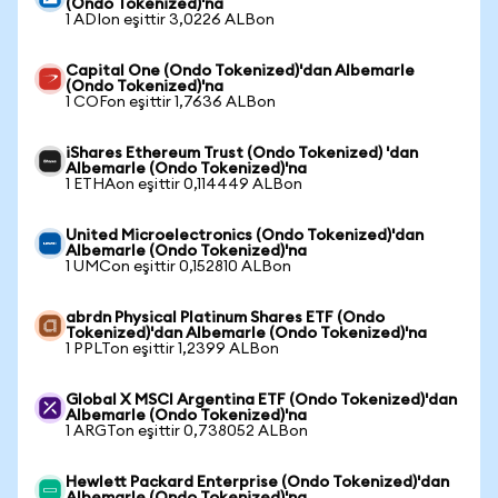
(Ondo Tokenized)'na
1 ADIon eşittir 3,0226 ALBon
Capital One (Ondo Tokenized)'dan Albemarle
(Ondo Tokenized)'na
1 COFon eşittir 1,7636 ALBon
iShares Ethereum Trust (Ondo Tokenized) 'dan
Albemarle (Ondo Tokenized)'na
1 ETHAon eşittir 0,114449 ALBon
United Microelectronics (Ondo Tokenized)'dan
Albemarle (Ondo Tokenized)'na
1 UMCon eşittir 0,152810 ALBon
abrdn Physical Platinum Shares ETF (Ondo
Tokenized)'dan Albemarle (Ondo Tokenized)'na
1 PPLTon eşittir 1,2399 ALBon
Global X MSCI Argentina ETF (Ondo Tokenized)'dan
Albemarle (Ondo Tokenized)'na
1 ARGTon eşittir 0,738052 ALBon
Hewlett Packard Enterprise (Ondo Tokenized)'dan