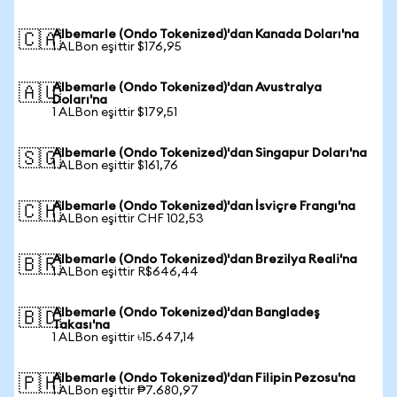
Albemarle (Ondo Tokenized)'dan Kanada Doları'na
🇨🇦
1 ALBon eşittir $176,95
Albemarle (Ondo Tokenized)'dan Avustralya
🇦🇺
Doları'na
1 ALBon eşittir $179,51
Albemarle (Ondo Tokenized)'dan Singapur Doları'na
🇸🇬
1 ALBon eşittir $161,76
Albemarle (Ondo Tokenized)'dan İsviçre Frangı'na
🇨🇭
1 ALBon eşittir CHF 102,53
Albemarle (Ondo Tokenized)'dan Brezilya Reali'na
🇧🇷
1 ALBon eşittir R$646,44
Albemarle (Ondo Tokenized)'dan Bangladeş
🇧🇩
Takası'na
1 ALBon eşittir ৳15.647,14
Albemarle (Ondo Tokenized)'dan Filipin Pezosu'na
🇵🇭
1 ALBon eşittir ₱7.680,97