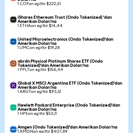
1 COFon eşittir $222,51
iShares Ethereum Trust (Ondo Tokenized) 'dan
Amerikan Doları'na
1 ETHAon eşittir $14,44
United Microelectronics (Ondo Tokenized)'dan
Amerikan Doları'na
1 UMCon eşittir $19,28
abrdn Physical Platinum Shares ETF (Ondo
Tokenized)'dan Amerikan Doları'na
1 PPLTon eşittir $156,44
Global X MSCI Argentina ETF (Ondo Tokenized)'dan
Amerikan Doları'na
1 ARGTon eşittir $93,12
Hewlett Packard Enterprise (Ondo Tokenized)'dan
Amerikan Doları'na
1 HPEon eşittir $53,11
Amgen (Ondo Tokenized)'dan Amerikan Doları'na
1 AMGNon eşittir $407,89