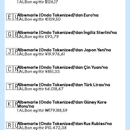
1 ALBon eşittir $126,17
Albemarle (Ondo Tokenized)'dan Euro'na
🇪🇺
1 ALBon eşittir €109,50
Albemarle (Ondo Tokenized)'dan İngiliz Sterlini'na
🇬🇧
1 ALBon eşittir £93,79
Albemarle (Ondo Tokenized)'dan Japon Yeni'na
🇯🇵
1 ALBon eşittir ¥19.976,61
Albemarle (Ondo Tokenized)'dan Çin Yuanı'na
🇨🇳
1 ALBon eşittir ¥851,33
Albemarle (Ondo Tokenized)'dan Türk Lirası'na
🇹🇷
1 ALBon eşittir ₺6.018,67
Albemarle (Ondo Tokenized)'dan Güney Kore
🇰🇷
Wonu'na
1 ALBon eşittir ₩179.188,59
Albemarle (Ondo Tokenized)'dan Rus Rublesi'na
🇷🇺
1 ALBon eşittir ₽10.472,38