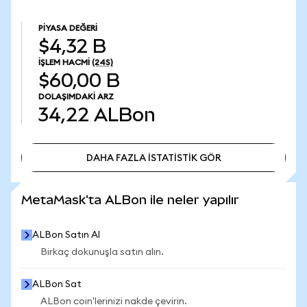
PIYASA DEĞERI
$4,32 B
İŞLEM HACMI
(24S)
$60,00 B
DOLAŞIMDAKI ARZ
34,22
ALBon
DAHA FAZLA İSTATİSTİK GÖR
DAHA FAZLA İSTATİSTİK GÖR
MetaMask'ta ALBon ile neler yapılır
ALBon Satın Al
Birkaç dokunuşla satın alın.
ALBon Sat
ALBon coin'lerinizi nakde çevirin.