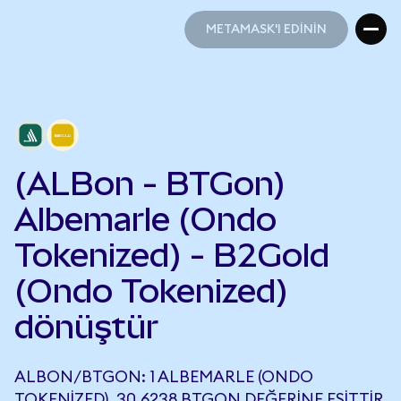
METAMASK'I EDİNİN
METAMASK'I EDİNİN
(ALBon - BTGon)
Albemarle (Ondo
Tokenized) - B2Gold
(Ondo Tokenized)
dönüştür
ALBON/BTGON: 1 ALBEMARLE (ONDO
TOKENIZED), 30,6238 BTGON DEĞERINE EŞITTIR