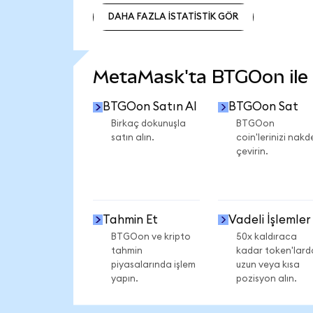
DAHA FAZLA İSTATİSTİK GÖR
DAHA FAZLA İSTATİSTİK GÖR
MetaMask'ta BTGOon ile n
BTGOon Satın Al
BTGOon Sat
Birkaç dokunuşla
BTGOon
satın alın.
coin'lerinizi nakd
çevirin.
Tahmin Et
Vadeli İşlemler
BTGOon ve kripto
50x kaldıraca
tahmin
kadar token'lard
piyasalarında işlem
uzun veya kısa
yapın.
pozisyon alın.