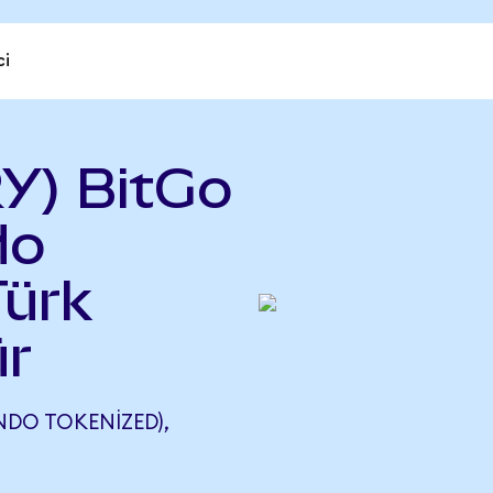
ci
Y) BitGo
do
Türk
ür
NDO TOKENIZED),