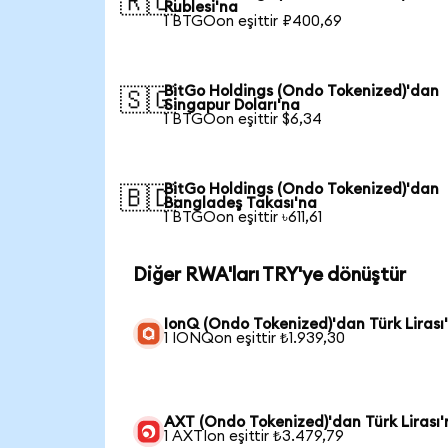
🇷🇺
Rublesi'na
1 BTGOon eşittir ₽400,69
BitGo Holdings (Ondo Tokenized)'dan
🇸🇬
Singapur Doları'na
1 BTGOon eşittir $6,34
BitGo Holdings (Ondo Tokenized)'dan
🇧🇩
Bangladeş Takası'na
1 BTGOon eşittir ৳611,61
Diğer RWA'ları TRY'ye dönüştür
IonQ (Ondo Tokenized)'dan Türk Lirası
1 IONQon eşittir ₺1.939,30
AXT (Ondo Tokenized)'dan Türk Lirası'
1 AXTIon eşittir ₺3.479,79