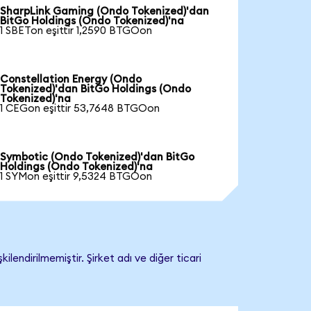
SharpLink Gaming (Ondo Tokenized)'dan
BitGo Holdings (Ondo Tokenized)'na
1 SBETon eşittir 1,2590 BTGOon
Constellation Energy (Ondo
Tokenized)'dan BitGo Holdings (Ondo
Tokenized)'na
1 CEGon eşittir 53,7648 BTGOon
Symbotic (Ondo Tokenized)'dan BitGo
Holdings (Ondo Tokenized)'na
1 SYMon eşittir 9,5324 BTGOon
endirilmemiştir. Şirket adı ve diğer ticari