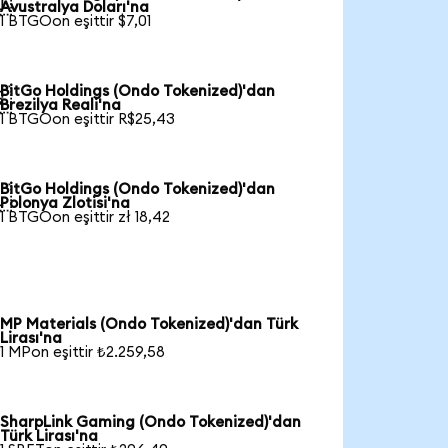

Avustralya Doları'na
1 BTGOon eşittir $7,01
BitGo Holdings (Ondo Tokenized)'dan

Brezilya Reali'na
1 BTGOon eşittir R$25,43
BitGo Holdings (Ondo Tokenized)'dan

Polonya Zlotisi'na
1 BTGOon eşittir zł 18,42
MP Materials (Ondo Tokenized)'dan Türk
Lirası'na
1 MPon eşittir ₺2.259,58
SharpLink Gaming (Ondo Tokenized)'dan
Türk Lirası'na