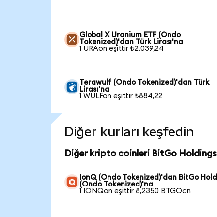
Global X Uranium ETF (Ondo
Tokenized)'dan Türk Lirası'na
1 URAon eşittir ₺2.039,24
Terawulf (Ondo Tokenized)'dan Türk
Lirası'na
1 WULFon eşittir ₺884,22
Diğer kurları keşfedin
Diğer kripto coinleri BitGo Holding
IonQ (Ondo Tokenized)'dan BitGo Hold
(Ondo Tokenized)'na
1 IONQon eşittir 8,2350 BTGOon