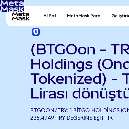
Al Sat
MetaMask Para
Geliştiri
(BTGOon - TR
Holdings (On
Tokenized) - 
Lirası dönüşt
BTGOON/TRY: 1 BITGO HOLDINGS (O
235,4949 TRY DEĞERINE EŞITTIR