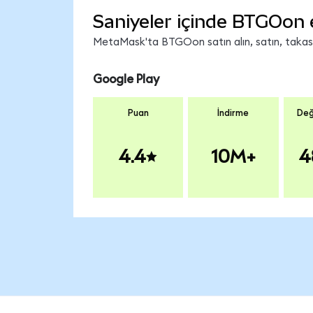
Saniyeler içinde BTGOon 
MetaMask'ta BTGOon satın alın, satın, takas ed
Google Play
Puan
İndirme
Değ
4.4
10M+
4