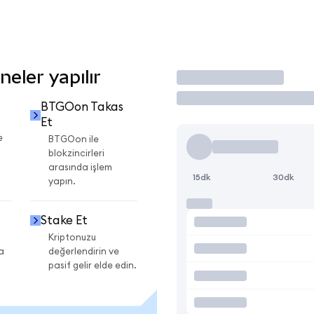
eler yapılır
İşlem Yap
BTGOon Takas
Et
e
BTGOon ile
blokzincirleri
arasında işlem
15dk
30dk
yapın.
Stake Et
Kriptonuzu
a
değerlendirin ve
pasif gelir elde edin.