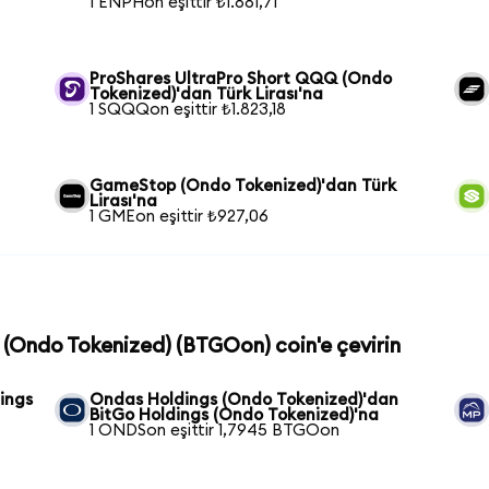
1 ENPHon eşittir ₺1.881,71
ProShares UltraPro Short QQQ (Ondo
Tokenized)'dan Türk Lirası'na
1 SQQQon eşittir ₺1.823,18
GameStop (Ondo Tokenized)'dan Türk
Lirası'na
1 GMEon eşittir ₺927,06
s (Ondo Tokenized) (BTGOon) coin'e çevirin
ings
Ondas Holdings (Ondo Tokenized)'dan
BitGo Holdings (Ondo Tokenized)'na
1 ONDSon eşittir 1,7945 BTGOon