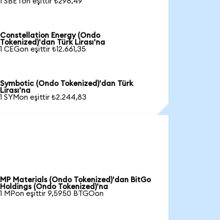
1 SBETon eşittir ₺296,49
Constellation Energy (Ondo
Tokenized)'dan Türk Lirası'na
1 CEGon eşittir ₺12.661,35
Symbotic (Ondo Tokenized)'dan Türk
Lirası'na
1 SYMon eşittir ₺2.244,83
MP Materials (Ondo Tokenized)'dan BitGo
Holdings (Ondo Tokenized)'na
1 MPon eşittir 9,5950 BTGOon