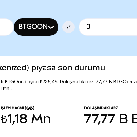
BTGOON
kenized) piyasa son durumu
atı BTGOon başına ₺235,49. Dolaşımdaki arzı 77,77 B BTGOon v
1 Mn .
İŞLEM HACMI
(24S)
DOLAŞIMDAKI ARZ
₺1,18 Mn
77,77 B