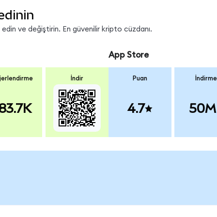
edinin
in ve değiştirin. En güvenilir kripto cüzdanı.
App Store
erlendirme
İndir
Puan
İndirme
83.7K
4.7
50M