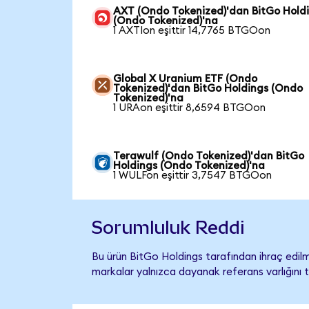
AXT (Ondo Tokenized)'dan BitGo Hold
(Ondo Tokenized)'na
1 AXTIon eşittir 14,7765 BTGOon
Global X Uranium ETF (Ondo
Tokenized)'dan BitGo Holdings (Ondo
Tokenized)'na
1 URAon eşittir 8,6594 BTGOon
Terawulf (Ondo Tokenized)'dan BitGo
Holdings (Ondo Tokenized)'na
1 WULFon eşittir 3,7547 BTGOon
Sorumluluk Reddi
Bu ürün BitGo Holdings tarafından ihraç edilme
markalar yalnızca dayanak referans varlığını 