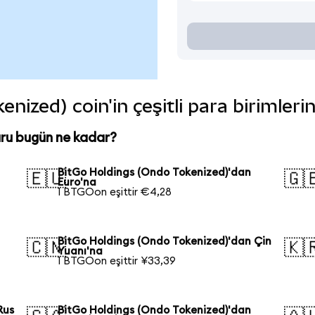
nized) coin'in çeşitli para birimler
ru bugün ne kadar?
BitGo Holdings (Ondo Tokenized)'dan
🇪🇺
🇬
Euro'na
1 BTGOon eşittir €4,28
BitGo Holdings (Ondo Tokenized)'dan Çin
🇨🇳
🇰
Yuanı'na
1 BTGOon eşittir ¥33,39
Rus
BitGo Holdings (Ondo Tokenized)'dan