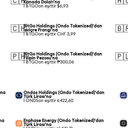
🇨🇦
🇦
Kanada Doları'na
1 BTGOon eşittir $6,93
BitGo Holdings (Ondo Tokenized)'dan
🇨🇭
🇧
İsviçre Frangı'na
1 BTGOon eşittir CHF 3,99
BitGo Holdings (Ondo Tokenized)'dan
🇵🇭
🇵
Filipin Pezosu'na
1 BTGOon eşittir ₱300,06
'na
Ondas Holdings (Ondo Tokenized)'dan
Türk Lirası'na
1 ONDSon eşittir ₺422,60
na
Enphase Energy (Ondo Tokenized)'dan
Türk Lirası'na