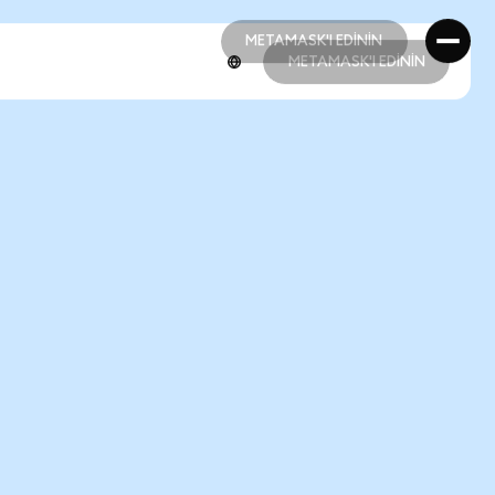
METAMASK'I EDİNİN
METAMASK'I EDİNİN
METAMASK'I EDİNİN
METAMASK'I EDİNİN