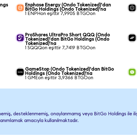
ings
Enphase Energy (Ondo Tokenized)'dan
BitGo Holdings (Ondo Tokenized)'na
1 ENPHon eşittir 7,9905 BTGOon
ProShares UltraPro Short QQQ (Ondo
Tokenized)'dan BitGo Holdings (Ondo
Tokenized)'na
1 SQQQon eşittir 7,7419 BTGOon
GameStop (Ondo Tokenized)'dan BitGo
Holdings (Ondo Tokenized)'na
1 GMEon eşittir 3,9366 BTGOon
miş, desteklenmemiş, onaylanmamış veya BitGo Holdings ile ilişkil
tanımlamak amacıyla kullanılmaktadır.