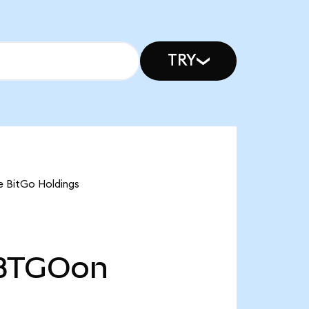
TRY
e BitGo Holdings
BTGOon