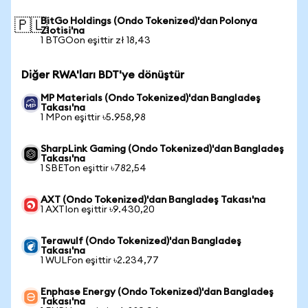
BitGo Holdings (Ondo Tokenized)'dan Polonya
🇵🇱
Zlotisi'na
1 BTGOon eşittir zł 18,43
Diğer RWA'ları BDT'ye dönüştür
MP Materials (Ondo Tokenized)'dan Bangladeş
Takası'na
1 MPon eşittir ৳5.958,98
SharpLink Gaming (Ondo Tokenized)'dan Bangladeş
Takası'na
1 SBETon eşittir ৳782,54
AXT (Ondo Tokenized)'dan Bangladeş Takası'na
1 AXTIon eşittir ৳9.430,20
Terawulf (Ondo Tokenized)'dan Bangladeş
Takası'na
1 WULFon eşittir ৳2.234,77
Enphase Energy (Ondo Tokenized)'dan Bangladeş
Takası'na