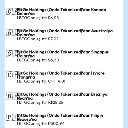
BitGo Holdings (Ondo Tokenized)'dan Kanada
🇨🇦
Doları'na
1 BTGOon eşittir $6,93
BitGo Holdings (Ondo Tokenized)'dan Avustralya
🇦🇺
Doları'na
1 BTGOon eşittir $7,02
BitGo Holdings (Ondo Tokenized)'dan Singapur
🇸🇬
Doları'na
1 BTGOon eşittir $6,33
BitGo Holdings (Ondo Tokenized)'dan İsviçre
🇨🇭
Frangı'na
1 BTGOon eşittir CHF 4,01
BitGo Holdings (Ondo Tokenized)'dan Brezilya
🇧🇷
Reali'na
1 BTGOon eşittir R$25,25
BitGo Holdings (Ondo Tokenized)'dan Filipin
🇵🇭
Pezosu'na
1 BTGOon eşittir ₱300,94