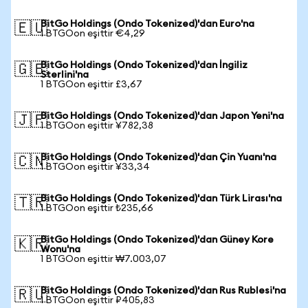
BitGo Holdings (Ondo Tokenized)'dan Euro'na
🇪🇺
1 BTGOon eşittir €4,29
BitGo Holdings (Ondo Tokenized)'dan İngiliz
🇬🇧
Sterlini'na
1 BTGOon eşittir £3,67
BitGo Holdings (Ondo Tokenized)'dan Japon Yeni'na
🇯🇵
1 BTGOon eşittir ¥782,38
BitGo Holdings (Ondo Tokenized)'dan Çin Yuanı'na
🇨🇳
1 BTGOon eşittir ¥33,34
BitGo Holdings (Ondo Tokenized)'dan Türk Lirası'na
🇹🇷
1 BTGOon eşittir ₺235,66
BitGo Holdings (Ondo Tokenized)'dan Güney Kore
🇰🇷
Wonu'na
1 BTGOon eşittir ₩7.003,07
BitGo Holdings (Ondo Tokenized)'dan Rus Rublesi'na
🇷🇺
1 BTGOon eşittir ₽405,83