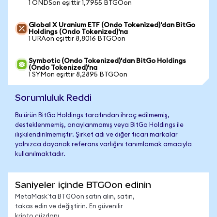
1 ONDSon eşittir 1,7955 BTGOon
Global X Uranium ETF (Ondo Tokenized)'dan BitGo
Holdings (Ondo Tokenized)'na
1 URAon eşittir 8,8016 BTGOon
Symbotic (Ondo Tokenized)'dan BitGo Holdings
(Ondo Tokenized)'na
1 SYMon eşittir 8,2895 BTGOon
Sorumluluk Reddi
Bu ürün BitGo Holdings tarafından ihraç edilmemiş,
desteklenmemiş, onaylanmamış veya BitGo Holdings ile
ilişkilendirilmemiştir. Şirket adı ve diğer ticari markalar
yalnızca dayanak referans varlığını tanımlamak amacıyla
kullanılmaktadır.
Saniyeler içinde BTGOon edinin
MetaMask'ta BTGOon satın alın, satın,
takas edin ve değiştirin. En güvenilir
kripto cüzdanı.