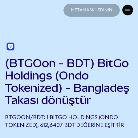
METAMASK'I EDİNİN
METAMASK'I EDİNİN
(BTGOon - BDT) BitGo
Holdings (Ondo
Tokenized) - Bangladeş
Takası dönüştür
BTGOON/BDT: 1 BITGO HOLDINGS (ONDO
TOKENIZED), 612,6407 BDT DEĞERINE EŞITTIR