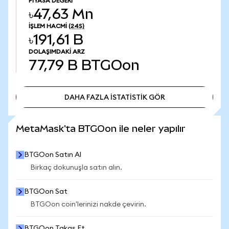
PIYASA DEĞERI
৳47,63 Mn
İŞLEM HACMI
(24S)
৳191,61 B
DOLAŞIMDAKI ARZ
77,79 B
BTGOon
DAHA FAZLA İSTATİSTİK GÖR
DAHA FAZLA İSTATİSTİK GÖR
MetaMask'ta BTGOon ile neler yapılır
BTGOon Satın Al
Birkaç dokunuşla satın alın.
BTGOon Sat
BTGOon coin'lerinizi nakde çevirin.
BTGOon Takas Et