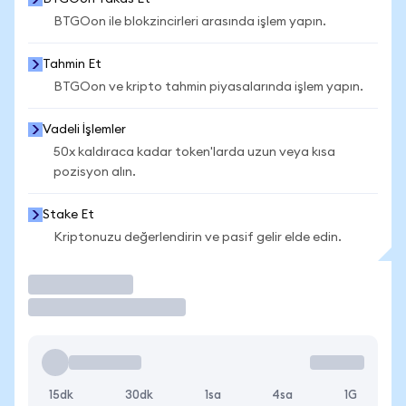
BTGOon ile blokzincirleri arasında işlem yapın.
Tahmin Et
BTGOon ve kripto tahmin piyasalarında işlem yapın.
Vadeli İşlemler
50x kaldıraca kadar token'larda uzun veya kısa
pozisyon alın.
Stake Et
Kriptonuzu değerlendirin ve pasif gelir elde edin.
İşlem Yap
15dk
30dk
1sa
4sa
1G