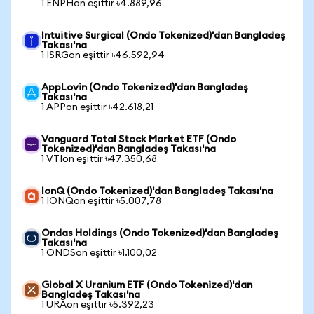
1 ENPHon eşittir ৳4.889,96
Intuitive Surgical (Ondo Tokenized)'dan Bangladeş
Takası'na
1 ISRGon eşittir ৳46.592,94
AppLovin (Ondo Tokenized)'dan Bangladeş
Takası'na
1 APPon eşittir ৳42.618,21
Vanguard Total Stock Market ETF (Ondo
Tokenized)'dan Bangladeş Takası'na
1 VTIon eşittir ৳47.350,68
IonQ (Ondo Tokenized)'dan Bangladeş Takası'na
1 IONQon eşittir ৳5.007,78
Ondas Holdings (Ondo Tokenized)'dan Bangladeş
Takası'na
1 ONDSon eşittir ৳1.100,02
Global X Uranium ETF (Ondo Tokenized)'dan
Bangladeş Takası'na
1 URAon eşittir ৳5.392,23