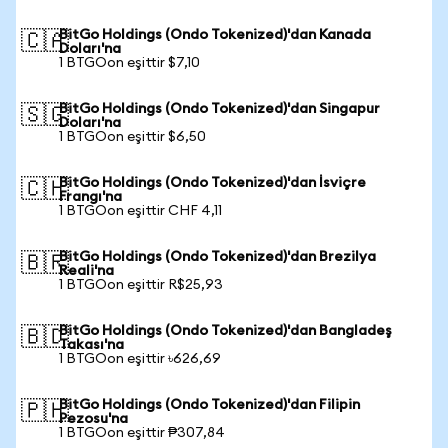
BitGo Holdings (Ondo Tokenized)'dan Kanada
🇨🇦
Doları'na
1 BTGOon eşittir $7,10
BitGo Holdings (Ondo Tokenized)'dan Singapur
🇸🇬
Doları'na
1 BTGOon eşittir $6,50
BitGo Holdings (Ondo Tokenized)'dan İsviçre
🇨🇭
Frangı'na
1 BTGOon eşittir CHF 4,11
BitGo Holdings (Ondo Tokenized)'dan Brezilya
🇧🇷
Reali'na
1 BTGOon eşittir R$25,93
BitGo Holdings (Ondo Tokenized)'dan Bangladeş
🇧🇩
Takası'na
1 BTGOon eşittir ৳626,69
BitGo Holdings (Ondo Tokenized)'dan Filipin
🇵🇭
Pezosu'na
1 BTGOon eşittir ₱307,84