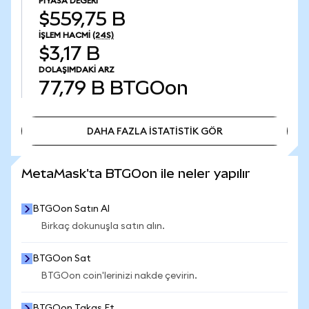
PIYASA DEĞERI
$559,75 B
İŞLEM HACMI
(24S)
$3,17 B
DOLAŞIMDAKI ARZ
77,79 B
BTGOon
DAHA FAZLA İSTATİSTİK GÖR
DAHA FAZLA İSTATİSTİK GÖR
MetaMask'ta BTGOon ile neler yapılır
BTGOon Satın Al
Birkaç dokunuşla satın alın.
BTGOon Sat
BTGOon coin'lerinizi nakde çevirin.
BTGOon Takas Et