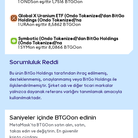
1 ONDSon eşittir 1,7516 BTGOon
Global X Uranium ETF (Ondo Tokenized)'dan BitGo
Holdings (Ondo Tokenized)'na
1 URAon eşittir 8,5862 BTGOon
Symbotic (Ondo Tokenized)'dan BitGo Holdings
(Ondo Tokenized)'na
1 SYMon eşittir 8,0866 BTGOon
Sorumluluk Reddi
Bu ürün BitGo Holdings tarafından ihraç edilmemiş,
desteklenmemiş, onaylanmamış veya BitGo Holdings ile
ilişkilendirilmemiştir. Şirket adı ve diğer ticari markalar
yalnızca dayanak referans varlığını tanımlamak amacıyla
kullanılmaktadır.
Saniyeler içinde BTGOon edinin
MetaMask'ta BTGOon satın alın, satın,
takas edin ve değiştirin. En güvenilir
kripto cüzdanı.