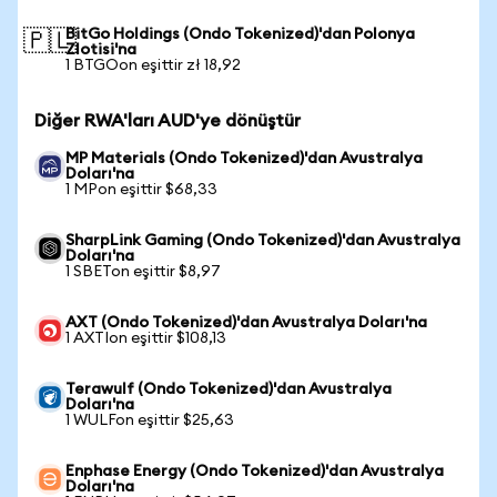
BitGo Holdings (Ondo Tokenized)'dan Polonya
🇵🇱
Zlotisi'na
1 BTGOon eşittir zł 18,92
Diğer RWA'ları AUD'ye dönüştür
MP Materials (Ondo Tokenized)'dan Avustralya
Doları'na
1 MPon eşittir $68,33
SharpLink Gaming (Ondo Tokenized)'dan Avustralya
Doları'na
1 SBETon eşittir $8,97
AXT (Ondo Tokenized)'dan Avustralya Doları'na
1 AXTIon eşittir $108,13
Terawulf (Ondo Tokenized)'dan Avustralya
Doları'na
1 WULFon eşittir $25,63
Enphase Energy (Ondo Tokenized)'dan Avustralya
Doları'na