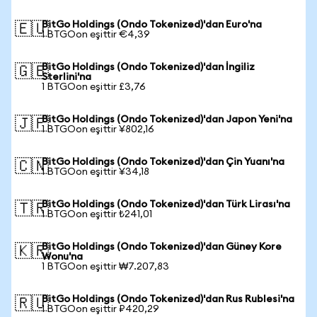
BitGo Holdings (Ondo Tokenized)'dan Euro'na
🇪🇺
1 BTGOon eşittir €4,39
BitGo Holdings (Ondo Tokenized)'dan İngiliz
🇬🇧
Sterlini'na
1 BTGOon eşittir £3,76
BitGo Holdings (Ondo Tokenized)'dan Japon Yeni'na
🇯🇵
1 BTGOon eşittir ¥802,16
BitGo Holdings (Ondo Tokenized)'dan Çin Yuanı'na
🇨🇳
1 BTGOon eşittir ¥34,18
BitGo Holdings (Ondo Tokenized)'dan Türk Lirası'na
🇹🇷
1 BTGOon eşittir ₺241,01
BitGo Holdings (Ondo Tokenized)'dan Güney Kore
🇰🇷
Wonu'na
1 BTGOon eşittir ₩7.207,83
BitGo Holdings (Ondo Tokenized)'dan Rus Rublesi'na
🇷🇺
1 BTGOon eşittir ₽420,29