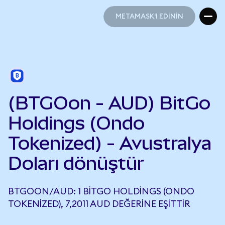
METAMASK'I EDİNİN
METAMASK'I EDİNİN
(BTGOon - AUD) BitGo
Holdings (Ondo
Tokenized) - Avustralya
Doları dönüştür
BTGOON/AUD: 1 BITGO HOLDINGS (ONDO
TOKENIZED), 7,2011 AUD DEĞERINE EŞITTIR