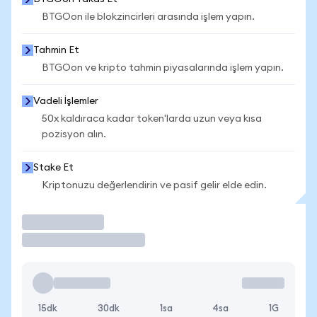
BTGOon ile blokzincirleri arasında işlem yapın.
Tahmin Et
BTGOon ve kripto tahmin piyasalarında işlem yapın.
Vadeli İşlemler
50x kaldıraca kadar token'larda uzun veya kısa
pozisyon alın.
Stake Et
Kriptonuzu değerlendirin ve pasif gelir elde edin.
İşlem Yap
15dk
30dk
1sa
4sa
1G