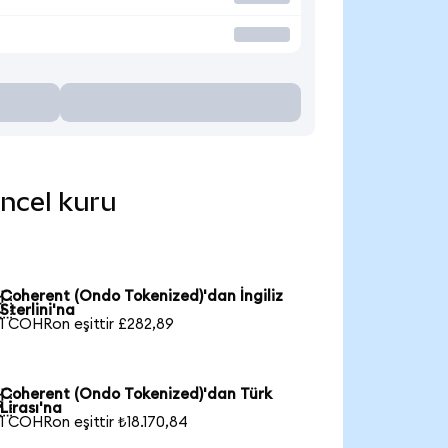
üncel kuru
Coherent (Ondo Tokenized)'dan İngiliz

Sterlini'na
1 COHRon eşittir £282,89
Coherent (Ondo Tokenized)'dan Türk

Lirası'na
1 COHRon eşittir ₺18.170,84