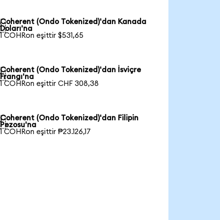
Coherent (Ondo Tokenized)'dan Kanada

Doları'na
1 COHRon eşittir $531,65
Coherent (Ondo Tokenized)'dan İsviçre

Frangı'na
1 COHRon eşittir CHF 308,38
Coherent (Ondo Tokenized)'dan Filipin

Pezosu'na
1 COHRon eşittir ₱23.126,17