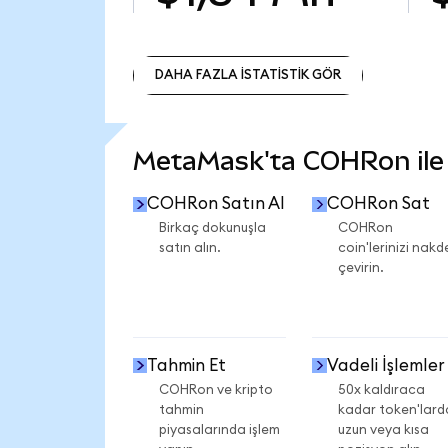
DAHA FAZLA İSTATİSTİK GÖR
DAHA FAZLA İSTATİSTİK GÖR
MetaMask'ta COHRon ile n
COHRon Satın Al
COHRon Sat
Birkaç dokunuşla
COHRon
satın alın.
coin'lerinizi nakd
çevirin.
Tahmin Et
Vadeli İşlemler
COHRon ve kripto
50x kaldıraca
tahmin
kadar token'lard
piyasalarında işlem
uzun veya kısa