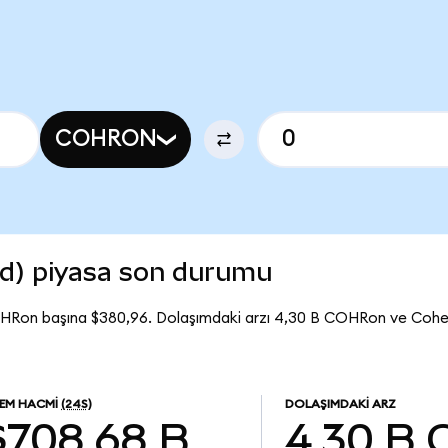
COHRON
d) piyasa son durumu
OHRon başına $380,96. Dolaşımdaki arzı 4,30 B COHRon ve Coh
LEM HACMI
(24S)
DOLAŞIMDAKI ARZ
$708,68 B
4,30 B