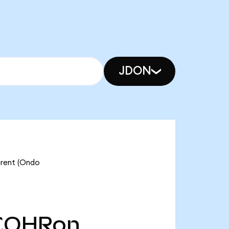
JDON
erent (Ondo
COHRon