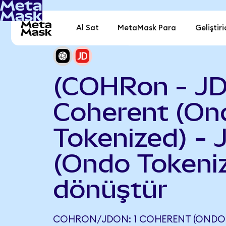
Al Sat
MetaMask Para
Geliştiri
(COHRon - JD
Coherent (On
Tokenized) -
(Ondo Tokeni
dönüştür
COHRON/JDON: 1 COHERENT (ONDO 