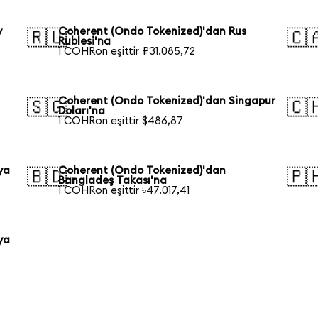
y
Coherent (Ondo Tokenized)'dan Rus
🇷🇺
🇨
Rublesi'na
1 COHRon eşittir ₽31.085,72
Coherent (Ondo Tokenized)'dan Singapur
🇸🇬
🇨
Doları'na
1 COHRon eşittir $486,87
ya
Coherent (Ondo Tokenized)'dan
🇧🇩
🇵
Bangladeş Takası'na
1 COHRon eşittir ৳47.017,41
ya