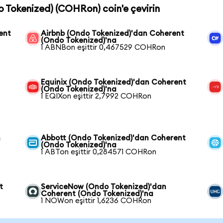
o Tokenized) (COHRon) coin'e çevirin
ent
Airbnb (Ondo Tokenized)'dan Coherent
(Ondo Tokenized)'na
1 ABNBon eşittir 0,467529 COHRon
Equinix (Ondo Tokenized)'dan Coherent
(Ondo Tokenized)'na
1 EQIXon eşittir 2,7992 COHRon
n
Abbott (Ondo Tokenized)'dan Coherent
(Ondo Tokenized)'na
1 ABTon eşittir 0,284571 COHRon
t
ServiceNow (Ondo Tokenized)'dan
Coherent (Ondo Tokenized)'na
1 NOWon eşittir 1,6236 COHRon