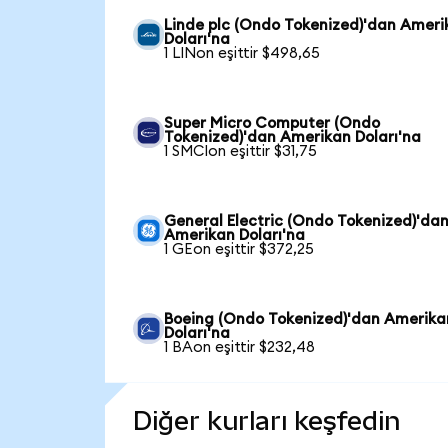
Linde plc (Ondo Tokenized)'dan Ameri
Doları'na
1 LINon eşittir $498,65
Super Micro Computer (Ondo
Tokenized)'dan Amerikan Doları'na
1 SMCIon eşittir $31,75
General Electric (Ondo Tokenized)'da
Amerikan Doları'na
1 GEon eşittir $372,25
Boeing (Ondo Tokenized)'dan Amerika
Doları'na
1 BAon eşittir $232,48
Diğer kurları keşfedin