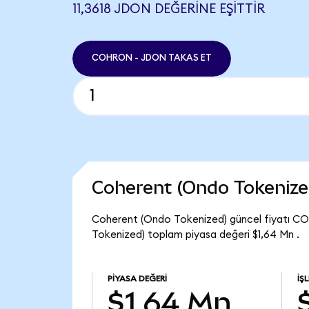
11,3618 JDON DEĞERINE EŞITTIR
COHRON - JDON TAKAS ET
Coherent (Ondo Tokenize
Coherent (Ondo Tokenized) güncel fiyatı C
Tokenized) toplam piyasa değeri $1,64 Mn .
PIYASA DEĞERI
İŞ
$1,64 Mn