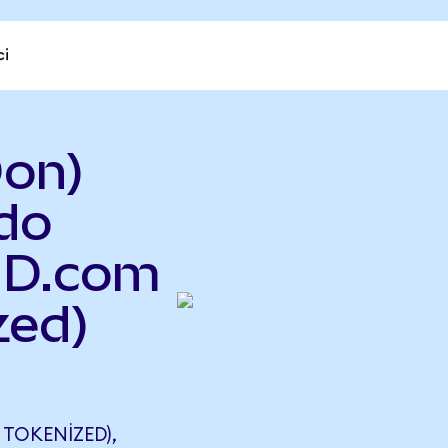
ci
on)
do
 JD.com
zed)
TOKENIZED),