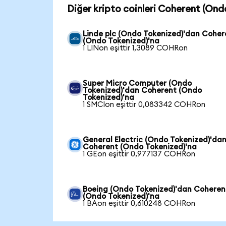
Diğer kripto coinleri Coherent (Ond
Linde plc (Ondo Tokenized)'dan Coher
(Ondo Tokenized)'na
1 LINon eşittir 1,3089 COHRon
Super Micro Computer (Ondo
Tokenized)'dan Coherent (Ondo
Tokenized)'na
1 SMCIon eşittir 0,083342 COHRon
General Electric (Ondo Tokenized)'da
Coherent (Ondo Tokenized)'na
1 GEon eşittir 0,977137 COHRon
Boeing (Ondo Tokenized)'dan Coheren
(Ondo Tokenized)'na
1 BAon eşittir 0,610248 COHRon