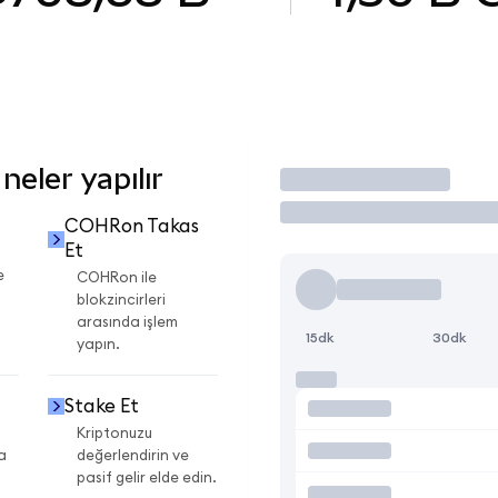
eler yapılır
İşlem Yap
COHRon Takas
Et
e
COHRon ile
blokzincirleri
arasında işlem
15dk
30dk
yapın.
Stake Et
Kriptonuzu
a
değerlendirin ve
pasif gelir elde edin.