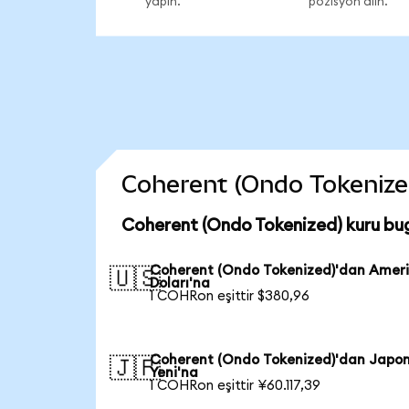
yapın.
pozisyon alın.
Coherent (Ondo Tokenized)
Coherent (Ondo Tokenized) kuru bu
Coherent (Ondo Tokenized)'dan Amer
🇺🇸
Doları'na
1 COHRon eşittir $380,96
Coherent (Ondo Tokenized)'dan Japo
🇯🇵
Yeni'na
1 COHRon eşittir ¥60.117,39