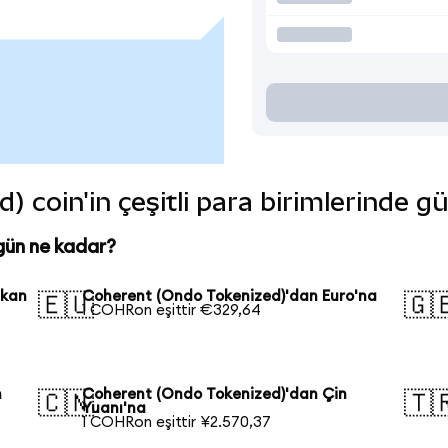
 coin'in çeşitli para birimlerinde g
gün ne kadar?
ikan
Coherent (Ondo Tokenized)'dan Euro'na
🇪🇺
🇬
1 COHRon eşittir €329,64
n
Coherent (Ondo Tokenized)'dan Çin
🇨🇳
🇹
Yuanı'na
1 COHRon eşittir ¥2.570,37