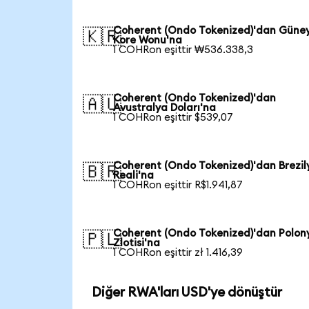
Coherent (Ondo Tokenized)'dan Güne
🇰🇷
Kore Wonu'na
1 COHRon eşittir ₩536.338,3
Coherent (Ondo Tokenized)'dan
🇦🇺
Avustralya Doları'na
1 COHRon eşittir $539,07
Coherent (Ondo Tokenized)'dan Brezil
🇧🇷
Reali'na
1 COHRon eşittir R$1.941,87
Coherent (Ondo Tokenized)'dan Polon
🇵🇱
Zlotisi'na
1 COHRon eşittir zł 1.416,39
Diğer RWA'ları USD'ye dönüştür