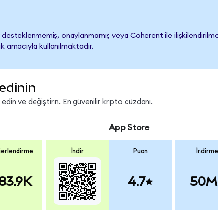
desteklenmemiş, onaylanmamış veya Coherent ile ilişkilendirilmemi
k amacıyla kullanılmaktadır.
edinin
in ve değiştirin. En güvenilir kripto cüzdanı.
App Store
erlendirme
İndir
Puan
İndirme
83.9K
4.7
50M