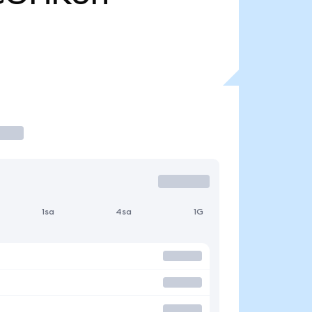
1sa
4sa
1G