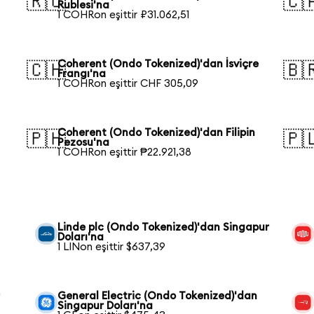
🇷🇺
🇨
Rublesi'na
1 COHRon eşittir ₽31.062,51
Coherent (Ondo Tokenized)'dan İsviçre
🇨🇭
🇧
Frangı'na
1 COHRon eşittir CHF 305,09
Coherent (Ondo Tokenized)'dan Filipin
🇵🇭
🇵
Pezosu'na
1 COHRon eşittir ₱22.921,38
Linde plc (Ondo Tokenized)'dan Singapur
Doları'na
1 LINon eşittir $637,39
r
General Electric (Ondo Tokenized)'dan
Singapur Doları'na