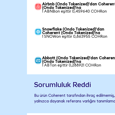
Airbnb (Ondo Tokenized)'dan Coheren
(Ondo Tokenized)'na
1 ABNBon eşittir 0,459640 COHRon
Snowflake (Ondo Tokenized)'dan
Coherent (Ondo Tokenized)'na
1 SNOWon eşittir 0,863955 COHRon
Abbott (Ondo Tokenized)'dan Coheren
(Ondo Tokenized)'na
1 ABTon eşittir 0,288921 COHRon
Sorumluluk Reddi
Bu ürün Coherent tarafından ihraç edilmemiş, 
yalnızca dayanak referans varlığını tanımlama