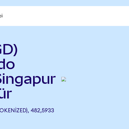
ci
GD)
do
Singapur
ür
KENIZED), 482,5933