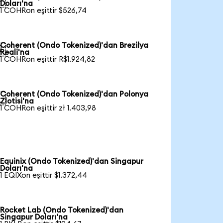

Doları'na
1 COHRon eşittir $526,74
Coherent (Ondo Tokenized)'dan Brezilya

Reali'na
1 COHRon eşittir R$1.924,82
Coherent (Ondo Tokenized)'dan Polonya

Zlotisi'na
1 COHRon eşittir zł 1.403,98
Equinix (Ondo Tokenized)'dan Singapur
Doları'na
1 EQIXon eşittir $1.372,44
Rocket Lab (Ondo Tokenized)'dan
Singapur Doları'na