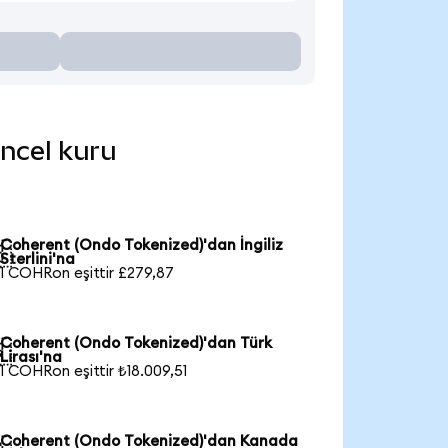
üncel kuru
Coherent (Ondo Tokenized)'dan İngiliz

Sterlini'na
1 COHRon eşittir £279,87
Coherent (Ondo Tokenized)'dan Türk

Lirası'na
1 COHRon eşittir ₺18.009,51
Coherent (Ondo Tokenized)'dan Kanada