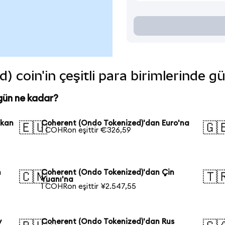
 coin'in çeşitli para birimlerinde g
gün ne kadar?
ikan
Coherent (Ondo Tokenized)'dan Euro'na
🇪🇺
🇬
1 COHRon eşittir €326,59
n
Coherent (Ondo Tokenized)'dan Çin
🇨🇳
🇹
Yuanı'na
1 COHRon eşittir ¥2.547,55
y
Coherent (Ondo Tokenized)'dan Rus