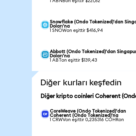
1 ABNBon eşittir $221,82
Snowflake (Ondo Tokenized)'dan Sing
Doları'na
1 SNOWon eşittir $416,94
Abbott (Ondo Tokenized)'dan Singapu
Doları'na
1 ABTon eşittir $139,43
Diğer kurları keşfedin
Diğer kripto coinleri Coherent (Ond
CoreWeave (Ondo Tokenized)'dan
Coherent (Ondo Tokenized)'na
1 CRWVon eşittir 0,235316 COHRon