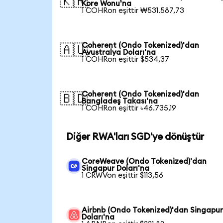
🇰🇷
Kore Wonu'na
1 COHRon eşittir ₩531.587,73
Coherent (Ondo Tokenized)'dan
🇦🇺
Avustralya Doları'na
1 COHRon eşittir $534,37
Coherent (Ondo Tokenized)'dan
🇧🇩
Bangladeş Takası'na
1 COHRon eşittir ৳46.735,19
Diğer RWA'ları SGD'ye dönüştür
CoreWeave (Ondo Tokenized)'dan
Singapur Doları'na
1 CRWVon eşittir $113,56
Airbnb (Ondo Tokenized)'dan Singapu
Doları'na