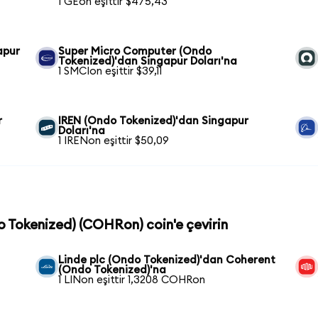
1 GEon eşittir $475,43
apur
Super Micro Computer (Ondo
Tokenized)'dan Singapur Doları'na
1 SMCIon eşittir $39,11
r
IREN (Ondo Tokenized)'dan Singapur
Doları'na
1 IRENon eşittir $50,09
o Tokenized) (COHRon) coin'e çevirin
Linde plc (Ondo Tokenized)'dan Coherent
(Ondo Tokenized)'na
1 LINon eşittir 1,3208 COHRon