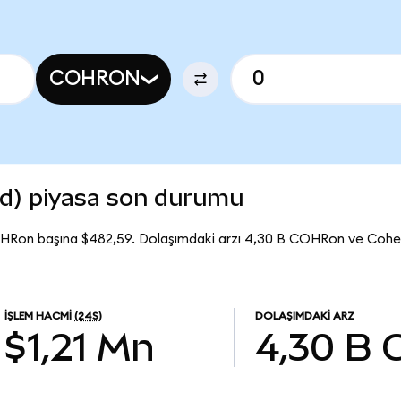
COHRON
d) piyasa son durumu
OHRon başına $482,59. Dolaşımdaki arzı 4,30 B COHRon ve Coh
İŞLEM HACMI
(24S)
DOLAŞIMDAKI ARZ
$1,21 Mn
4,30 B