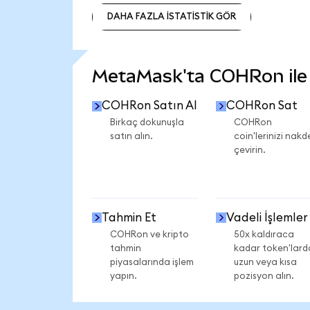
DAHA FAZLA İSTATİSTİK GÖR
DAHA FAZLA İSTATİSTİK GÖR
MetaMask'ta COHRon ile n
COHRon Satın Al
COHRon Sat
Birkaç dokunuşla
COHRon
satın alın.
coin'lerinizi nakd
çevirin.
Tahmin Et
Vadeli İşlemler
COHRon ve kripto
50x kaldıraca
tahmin
kadar token'lard
piyasalarında işlem
uzun veya kısa
yapın.
pozisyon alın.