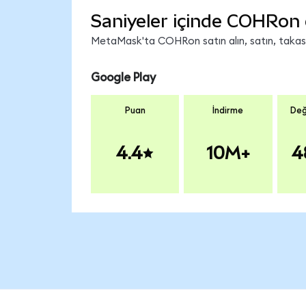
Saniyeler içinde COHRon 
MetaMask'ta COHRon satın alın, satın, takas ed
Google Play
Puan
İndirme
Değ
4.4
10M+
4