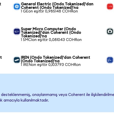
t
General Electric (Ondo Tokenized)'dan
Coherent (Ondo Tokenized)'na
1 GEon eşittir 0,985148 COHRon
Super Micro Computer (Ondo
Tokenized)'dan Coherent (Ondo
Tokenized)'na
1 SMCIon eşittir 0,081043 COHRon
t
IREN (Ondo Tokenized)'dan Coherent
(Ondo Tokenized)'na
1 IRENon eşittir 0,103793 COHRon
desteklenmemiş, onaylanmamış veya Coherent ile ilişkilendirilmemi
k amacıyla kullanılmaktadır.