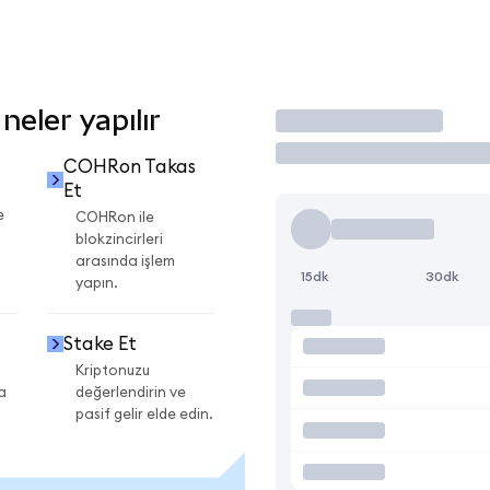
eler yapılır
İşlem Yap
COHRon Takas
Et
e
COHRon ile
blokzincirleri
arasında işlem
15dk
30dk
yapın.
Stake Et
Kriptonuzu
a
değerlendirin ve
pasif gelir elde edin.