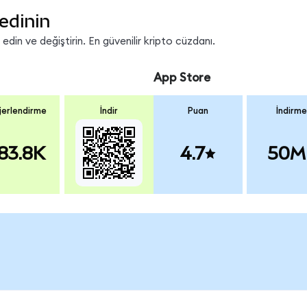
edinin
in ve değiştirin. En güvenilir kripto cüzdanı.
App Store
erlendirme
İndir
Puan
İndirme
83.8K
4.7
50M