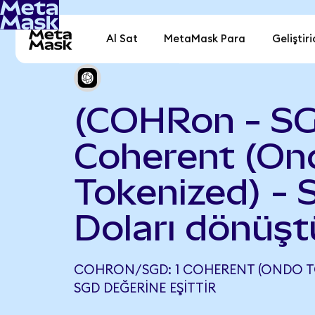
Al Sat
MetaMask Para
Geliştiri
(COHRon - S
Coherent (On
Tokenized) - 
Doları dönüşt
COHRON/SGD: 1 COHERENT (ONDO TO
SGD DEĞERINE EŞITTIR