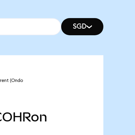
SGD
erent (Ondo
COHRon