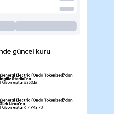
rinde güncel kuru
General Electric (Ondo Tokenized)'dan

İngiliz Sterlini'na
1 GEon eşittir £280,16
General Electric (Ondo Tokenized)'dan

Türk Lirası'na
1 GEon eşittir ₺17.942,73