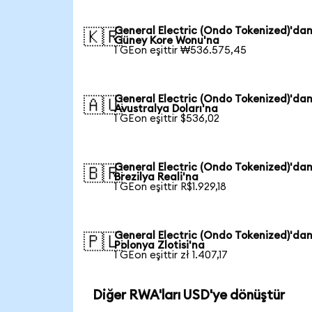
General Electric (Ondo Tokenized)'da
🇰🇷
Güney Kore Wonu'na
1 GEon eşittir ₩536.575,45
General Electric (Ondo Tokenized)'da
🇦🇺
Avustralya Doları'na
1 GEon eşittir $536,02
General Electric (Ondo Tokenized)'da
🇧🇷
Brezilya Reali'na
1 GEon eşittir R$1.929,18
General Electric (Ondo Tokenized)'da
🇵🇱
Polonya Zlotisi'na
1 GEon eşittir zł 1.407,17
Diğer RWA'ları USD'ye dönüştür