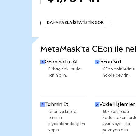
DAHA FAZLA İSTATİSTİK GÖR
DAHA FAZLA İSTATİSTİK GÖR
MetaMask'ta GEon ile nele
GEon Satın Al
GEon Sat
Birkaç dokunuşla
GEon coin'lerinizi
satın alın.
nakde çevirin.
Tahmin Et
Vadeli İşlemler
GEon ve kripto
50x kaldıraca
tahmin
kadar token'lard
piyasalarında işlem
uzun veya kısa
yapın.
pozisyon alın.