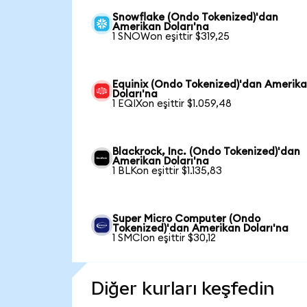
Snowflake (Ondo Tokenized)'dan
Amerikan Doları'na
1 SNOWon eşittir $319,25
Equinix (Ondo Tokenized)'dan Amerik
Doları'na
1 EQIXon eşittir $1.059,48
Blackrock, Inc. (Ondo Tokenized)'dan
Amerikan Doları'na
1 BLKon eşittir $1.135,83
Super Micro Computer (Ondo
Tokenized)'dan Amerikan Doları'na
1 SMCIon eşittir $30,12
Diğer kurları keşfedin