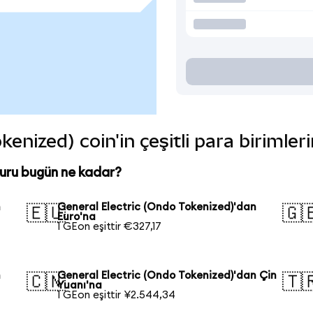
kenized) coin'in çeşitli para birimle
kuru bugün ne kadar?
n
General Electric (Ondo Tokenized)'dan
🇪🇺
🇬
Euro'na
1 GEon eşittir €327,17
n
General Electric (Ondo Tokenized)'dan Çin
🇨🇳
🇹
Yuanı'na
1 GEon eşittir ¥2.544,34