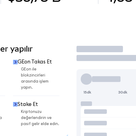
r yapılır
İşlem Yap
GEon Takas Et
GEon ile
blokzincirleri
arasında işlem
yapın.
15dk
30dk
Stake Et
Kriptonuzu
a
değerlendirin ve
pasif gelir elde edin.