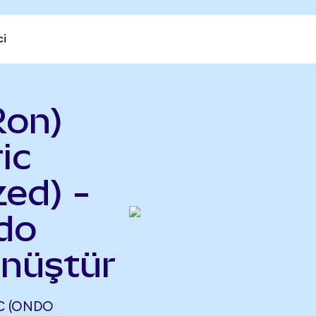
ci
Ron)
ic
ed) -
do
önüştür
C (ONDO