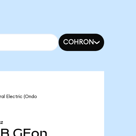
COHRON
al Electric (Ondo
RZ
 B
GEon