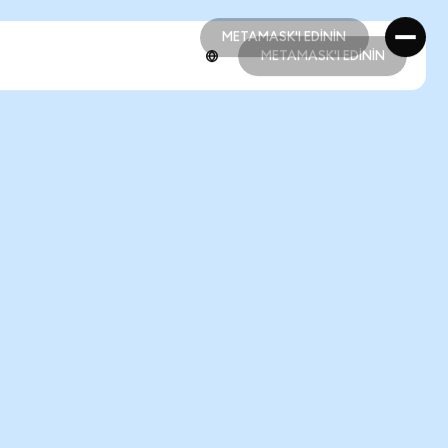
METAMASK'I EDİNİN
METAMASK'I EDİNİN
METAMASK'I EDİNİN
METAMASK'I EDİNİN