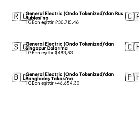
n
General Electric (Ondo Tokenized)'dan Rus
🇷🇺
🇨
Rublesi'na
1 GEon eşittir ₽30.715,48
n
General Electric (Ondo Tokenized)'dan
🇸🇬
🇨
Singapur Doları'na
1 GEon eşittir $483,83
n
General Electric (Ondo Tokenized)'dan
🇧🇩
🇵
Bangladeş Takası'na
1 GEon eşittir ৳46.654,30
n