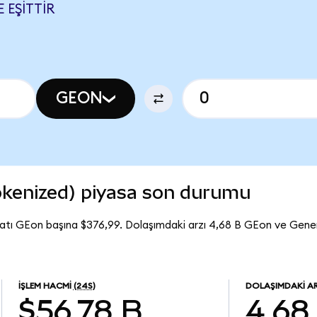
 EŞITTIR
GEON
okenized) piyasa son durumu
yatı GEon başına $376,99. Dolaşımdaki arzı 4,68 B GEon ve Gener
İŞLEM HACMI
(24S)
DOLAŞIMDAKI A
$56,78 B
4,68