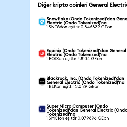
Diğer kripto coinleri General Electr
Snowflake (Ondo Tokenized)'dan Gene
Electric (Ondo Tokenized)'na
1 SNOWon eşittir 0,846839 GEon
Equinix (Ondo Tokenized)'dan General
Electric (Ondo Tokenized)'na
1 EQIXon eşittir 2,8104 GEon
Blackrock, Inc. (Ondo Tokenized)'dan
General Electric (Ondo Tokenized)'na
1 BLKon eşittir 3,0129 GEon
Super Micro Computer (Ondo
Tokenized)'dan General Electric (Ond
Tokenized)'na
1 SMCIon eşittir 0,079896 GEon