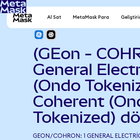
Al Sat
MetaMask Para
Geliştiri
(GEon - COH
General Electr
(Ondo Tokeniz
Coherent (On
Tokenized) d
GEON/COHRON: 1 GENERAL ELECTRI