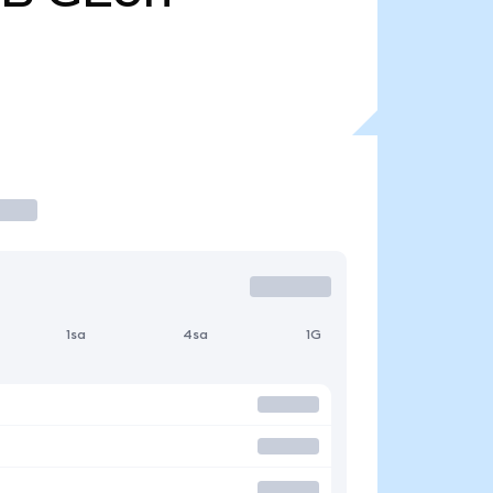
1sa
4sa
1G