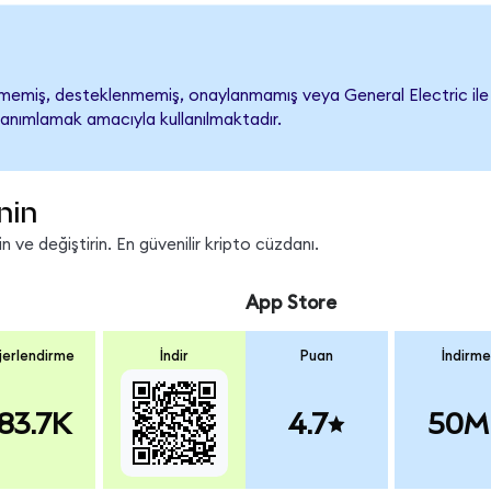
memiş, desteklenmemiş, onaylanmamış veya General Electric ile ilişk
tanımlamak amacıyla kullanılmaktadır.
nin
 ve değiştirin. En güvenilir kripto cüzdanı.
App Store
erlendirme
İndir
Puan
İndirme
83.7K
4.7
50M