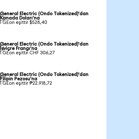
General Electric (Ondo Tokenized)'dan

Kanada Doları'na
1 GEon eşittir $528,40
General Electric (Ondo Tokenized)'dan

İsviçre Frangı'na
1 GEon eşittir CHF 306,27
General Electric (Ondo Tokenized)'dan

Filipin Pezosu'na
1 GEon eşittir ₱22.918,72