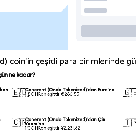
 coin'in çeşitli para birimlerinde g
gün ne kadar?
ikan
Coherent (Ondo Tokenized)'dan Euro'na
🇪🇺
🇬
1 COHRon eşittir €286,55
n
Coherent (Ondo Tokenized)'dan Çin
🇨🇳
🇹
Yuanı'na
1 COHRon eşittir ¥2.231,62