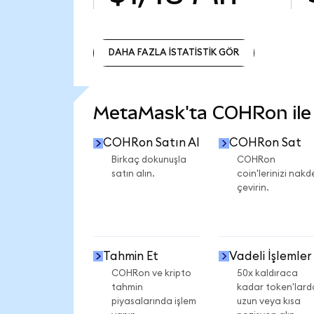
DAHA FAZLA İSTATİSTİK GÖR
DAHA FAZLA İSTATİSTİK GÖR
MetaMask'ta COHRon ile n
COHRon Satın Al
COHRon Sat
Birkaç dokunuşla
COHRon
satın alın.
coin'lerinizi nakd
çevirin.
Tahmin Et
Vadeli İşlemler
COHRon ve kripto
50x kaldıraca
tahmin
kadar token'lard
piyasalarında işlem
uzun veya kısa