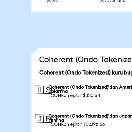
yapın.
pozisyon alın.
Coherent (Ondo Tokenized)
Coherent (Ondo Tokenized) kuru bu
Coherent (Ondo Tokenized)'dan Amer
🇺🇸
Doları'na
1 COHRon eşittir $330,64
Coherent (Ondo Tokenized)'dan Japo
🇯🇵
Yeni'na
1 COHRon eşittir ¥52.198,56