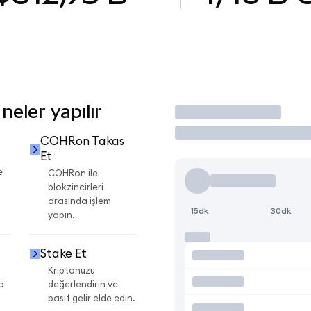
eler yapılır
İşlem Yap
COHRon Takas
Et
e
COHRon ile
blokzincirleri
arasında işlem
15dk
30dk
yapın.
Stake Et
Kriptonuzu
a
değerlendirin ve
pasif gelir elde edin.