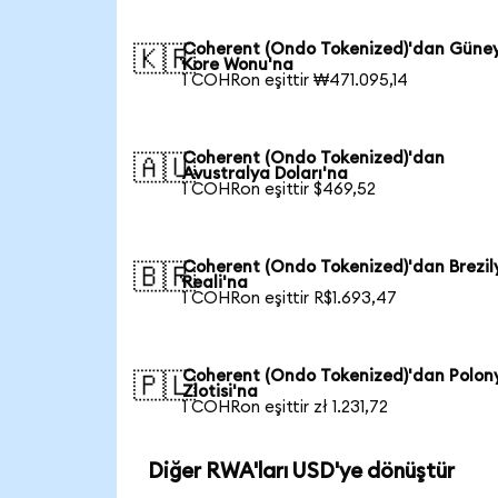
Coherent (Ondo Tokenized)'dan Güne
🇰🇷
Kore Wonu'na
1 COHRon eşittir ₩471.095,14
Coherent (Ondo Tokenized)'dan
🇦🇺
Avustralya Doları'na
1 COHRon eşittir $469,52
Coherent (Ondo Tokenized)'dan Brezil
🇧🇷
Reali'na
1 COHRon eşittir R$1.693,47
Coherent (Ondo Tokenized)'dan Polon
🇵🇱
Zlotisi'na
1 COHRon eşittir zł 1.231,72
Diğer RWA'ları USD'ye dönüştür