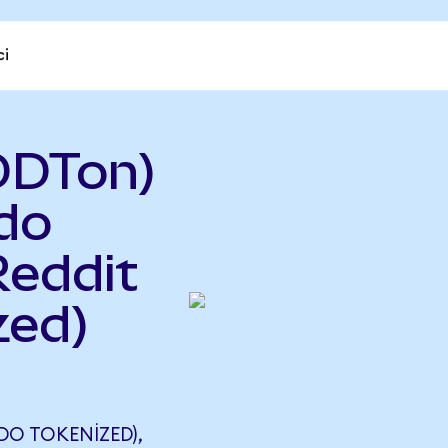
ci
DDTon)
do
Reddit
zed)
O TOKENIZED),