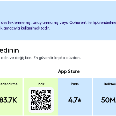
desteklenmemiş, onaylanmamış veya Coherent ile ilişkilendirilmemi
k amacıyla kullanılmaktadır.
edinin
in ve değiştirin. En güvenilir kripto cüzdanı.
App Store
erlendirme
İndir
Puan
İndirme
83.7K
4.7
50M