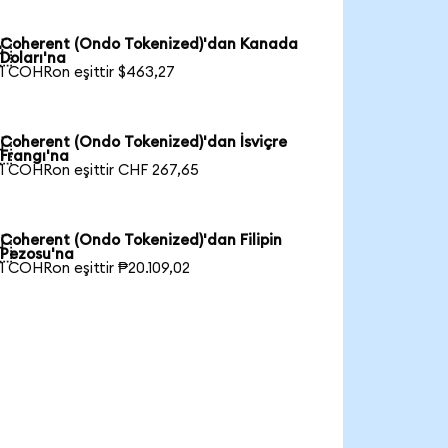
Coherent (Ondo Tokenized)'dan Kanada

Doları'na
1 COHRon eşittir $463,27
Coherent (Ondo Tokenized)'dan İsviçre

Frangı'na
1 COHRon eşittir CHF 267,65
Coherent (Ondo Tokenized)'dan Filipin

Pezosu'na
1 COHRon eşittir ₱20.109,02