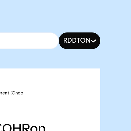
RDDTON
erent (Ondo
COHRon