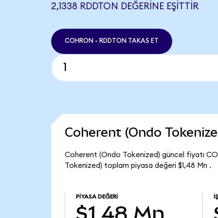
2,1338 RDDTON DEĞERINE EŞITTIR
COHRON - RDDTON TAKAS ET
Coherent (Ondo Tokenize
Coherent (Ondo Tokenized) güncel fiyatı C
Tokenized) toplam piyasa değeri $1,48 Mn .
PIYASA DEĞERI
İ
$1,48 Mn