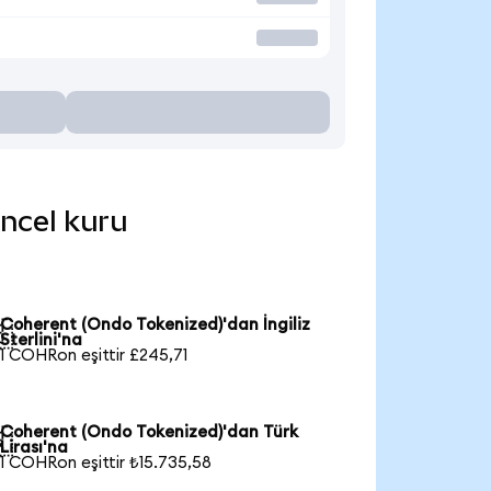
üncel kuru
Coherent (Ondo Tokenized)'dan İngiliz

Sterlini'na
1 COHRon eşittir £245,71
Coherent (Ondo Tokenized)'dan Türk

Lirası'na
1 COHRon eşittir ₺15.735,58