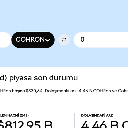
COHRON
d) piyasa son durumu
OHRon başına $330,64. Dolaşımdaki arzı 4,46 B COHRon ve Coh
ŞLEM HACMI
(24S)
DOLAŞIMDAKI ARZ
$812,95 B
4,46 B