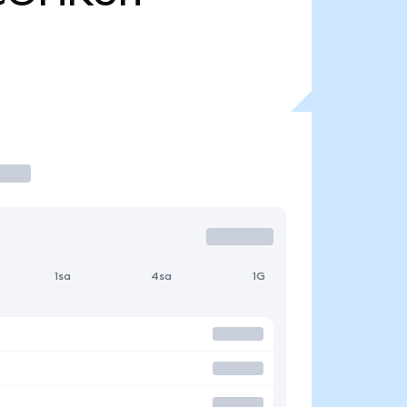
1sa
4sa
1G