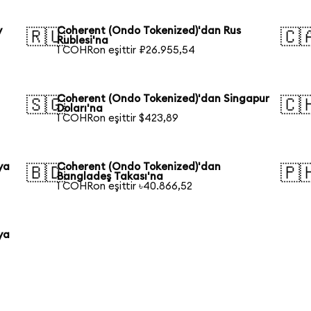
y
Coherent (Ondo Tokenized)'dan Rus
🇷🇺
🇨
Rublesi'na
1 COHRon eşittir ₽26.955,54
Coherent (Ondo Tokenized)'dan Singapur
🇸🇬
🇨
Doları'na
1 COHRon eşittir $423,89
ya
Coherent (Ondo Tokenized)'dan
🇧🇩
🇵
Bangladeş Takası'na
1 COHRon eşittir ৳40.866,52
ya