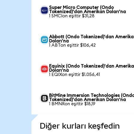
Super Micro Computer (Ondo
Tokenized)'dan Amerikan Doları'na
1 SMCIon eşittir $31,28
Abbott (Ondo Tokenized)'dan Amerik
Doları'na
1 ABTon eşittir $106,42
Equinix (Ondo Tokenized)'dan Amerik
Doları'na
1 EQIXon eşittir $1.056,41
BitMine Immersion Technologies (Ond
Tokenized)'dan Amerikan Doları'na
1 BMNRon eşittir $18,19
Diğer kurları keşfedin