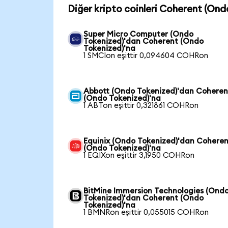
Diğer kripto coinleri Coherent (Ond
Super Micro Computer (Ondo
Tokenized)'dan Coherent (Ondo
Tokenized)'na
1 SMCIon eşittir 0,094604 COHRon
Abbott (Ondo Tokenized)'dan Coheren
(Ondo Tokenized)'na
1 ABTon eşittir 0,321861 COHRon
Equinix (Ondo Tokenized)'dan Cohere
(Ondo Tokenized)'na
1 EQIXon eşittir 3,1950 COHRon
BitMine Immersion Technologies (Ond
Tokenized)'dan Coherent (Ondo
Tokenized)'na
1 BMNRon eşittir 0,055015 COHRon