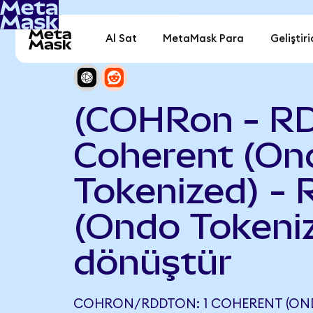
Al Sat
MetaMask Para
Geliştiri
(COHRon - R
Coherent (On
Tokenized) - 
(Ondo Tokeni
dönüştür
COHRON/RDDTON: 1 COHERENT (OND