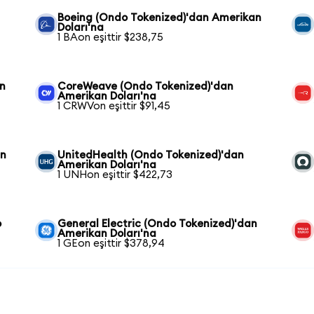
Boeing (Ondo Tokenized)'dan Amerikan
Doları'na
1 BAon eşittir $238,75
an
CoreWeave (Ondo Tokenized)'dan
Amerikan Doları'na
1 CRWVon eşittir $91,45
an
UnitedHealth (Ondo Tokenized)'dan
Amerikan Doları'na
1 UNHon eşittir $422,73
o
General Electric (Ondo Tokenized)'dan
Amerikan Doları'na
1 GEon eşittir $378,94