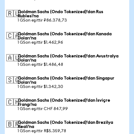
Goldman Sachs (Ondo Tokenized)'dan Rus
🇷🇺
Rublesi'na
1 GSon eşittir ₽86.378,73
Goldman Sachs (Ondo Tokenized)'dan Kanada
🇨🇦
Doları'na
1 GSon eşittir $1.462,96
Goldman Sachs (Ondo Tokenized)'dan Avustralya
🇦🇺
Doları'na
1 GSon eşittir $1.486,48
Goldman Sachs (Ondo Tokenized)'dan Singapur
🇸🇬
Doları'na
1 GSon eşittir $1.342,30
Goldman Sachs (Ondo Tokenized)'dan İsviçre
🇨🇭
Frangı'na
1 GSon eşittir CHF 847,99
Goldman Sachs (Ondo Tokenized)'dan Brezilya
🇧🇷
Reali'na
1 GSon eşittir R$5.359,78