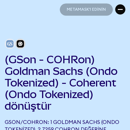
METAMASK'I EDİNİN
METAMASK'I EDİNİN
(GSon - COHRon)
Goldman Sachs (Ondo
Tokenized) - Coherent
(Ondo Tokenized)
dönüştür
GSON/COHRON: 1 GOLDMAN SACHS (ONDO
TOKENIZED), 2,7259 COHRON DEĞERINE