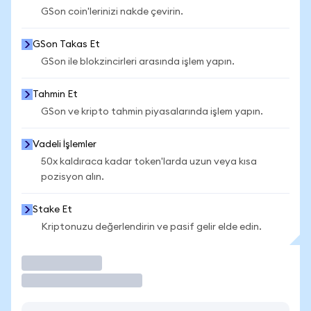
GSon coin'lerinizi nakde çevirin.
GSon Takas Et
GSon ile blokzincirleri arasında işlem yapın.
Tahmin Et
GSon ve kripto tahmin piyasalarında işlem yapın.
Vadeli İşlemler
50x kaldıraca kadar token'larda uzun veya kısa
pozisyon alın.
Stake Et
Kriptonuzu değerlendirin ve pasif gelir elde edin.
İşlem Yap