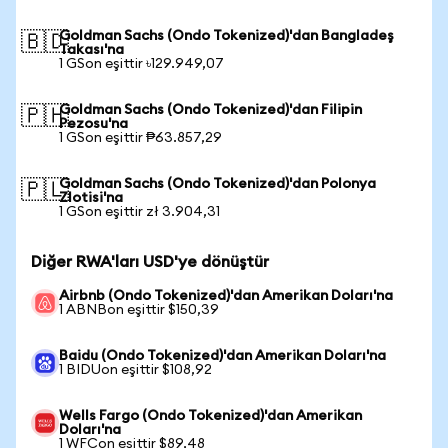
Goldman Sachs (Ondo Tokenized)'dan Bangladeş
🇧🇩
Takası'na
1 GSon eşittir ৳129.949,07
Goldman Sachs (Ondo Tokenized)'dan Filipin
🇵🇭
Pezosu'na
1 GSon eşittir ₱63.857,29
Goldman Sachs (Ondo Tokenized)'dan Polonya
🇵🇱
Zlotisi'na
1 GSon eşittir zł 3.904,31
Diğer RWA'ları USD'ye dönüştür
Airbnb (Ondo Tokenized)'dan Amerikan Doları'na
1 ABNBon eşittir $150,39
Baidu (Ondo Tokenized)'dan Amerikan Doları'na
1 BIDUon eşittir $108,92
Wells Fargo (Ondo Tokenized)'dan Amerikan
Doları'na
1 WFCon eşittir $89,48