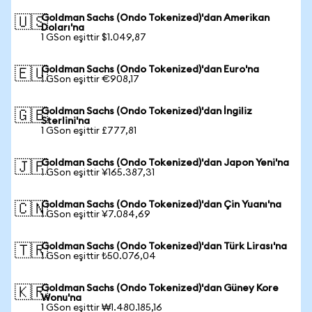
Goldman Sachs (Ondo Tokenized)'dan Amerikan
🇺🇸
Doları'na
1 GSon eşittir $1.049,87
Goldman Sachs (Ondo Tokenized)'dan Euro'na
🇪🇺
1 GSon eşittir €908,17
Goldman Sachs (Ondo Tokenized)'dan İngiliz
🇬🇧
Sterlini'na
1 GSon eşittir £777,81
Goldman Sachs (Ondo Tokenized)'dan Japon Yeni'na
🇯🇵
1 GSon eşittir ¥165.387,31
Goldman Sachs (Ondo Tokenized)'dan Çin Yuanı'na
🇨🇳
1 GSon eşittir ¥7.084,69
Goldman Sachs (Ondo Tokenized)'dan Türk Lirası'na
🇹🇷
1 GSon eşittir ₺50.076,04
Goldman Sachs (Ondo Tokenized)'dan Güney Kore
🇰🇷
Wonu'na
1 GSon eşittir ₩1.480.185,16