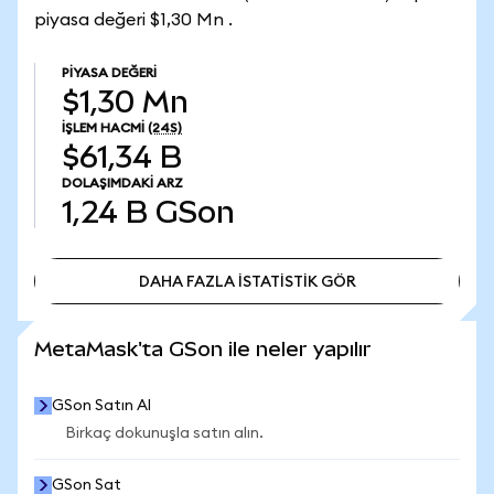
piyasa değeri $1,30 Mn .
PIYASA DEĞERI
$1,30 Mn
İŞLEM HACMI
(24S)
$61,34 B
DOLAŞIMDAKI ARZ
1,24 B
GSon
DAHA FAZLA İSTATİSTİK GÖR
DAHA FAZLA İSTATİSTİK GÖR
MetaMask'ta GSon ile neler yapılır
GSon Satın Al
Birkaç dokunuşla satın alın.
GSon Sat