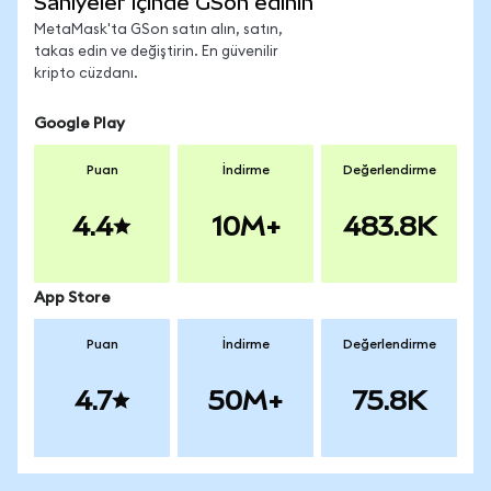
Saniyeler içinde GSon edinin
MetaMask'ta GSon satın alın, satın,
takas edin ve değiştirin. En güvenilir
kripto cüzdanı.
Google Play
Puan
İndirme
Değerlendirme
4.4
10M+
483.8K
App Store
Puan
İndirme
Değerlendirme
4.7
50M+
75.8K