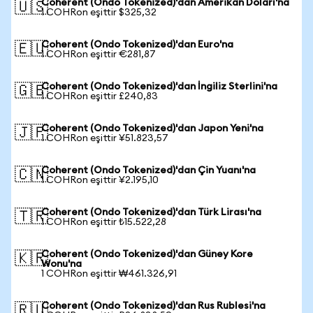
Coherent (Ondo Tokenized)'dan Amerikan Doları'na
🇺🇸
1 COHRon eşittir $325,32
Coherent (Ondo Tokenized)'dan Euro'na
🇪🇺
1 COHRon eşittir €281,87
Coherent (Ondo Tokenized)'dan İngiliz Sterlini'na
🇬🇧
1 COHRon eşittir £240,83
Coherent (Ondo Tokenized)'dan Japon Yeni'na
🇯🇵
1 COHRon eşittir ¥51.823,57
Coherent (Ondo Tokenized)'dan Çin Yuanı'na
🇨🇳
1 COHRon eşittir ¥2.195,10
Coherent (Ondo Tokenized)'dan Türk Lirası'na
🇹🇷
1 COHRon eşittir ₺15.522,28
Coherent (Ondo Tokenized)'dan Güney Kore
🇰🇷
Wonu'na
1 COHRon eşittir ₩461.326,91
Coherent (Ondo Tokenized)'dan Rus Rublesi'na
🇷🇺