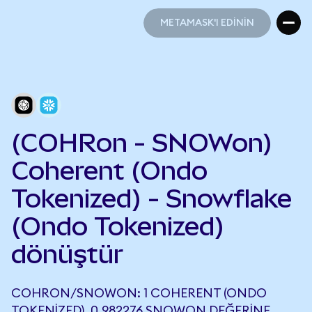
METAMASK'I EDİNİN
METAMASK'I EDİNİN
(COHRon - SNOWon)
Coherent (Ondo
Tokenized) - Snowflake
(Ondo Tokenized)
dönüştür
COHRON/SNOWON: 1 COHERENT (ONDO
TOKENIZED), 0,982276 SNOWON DEĞERINE