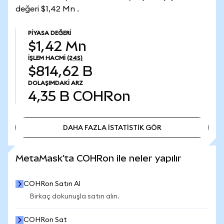
değeri $1,42 Mn .
PIYASA DEĞERI
$1,42 Mn
İŞLEM HACMI
(24S)
$814,62 B
DOLAŞIMDAKI ARZ
4,35 B
COHRon
DAHA FAZLA İSTATİSTİK GÖR
DAHA FAZLA İSTATİSTİK GÖR
MetaMask'ta COHRon ile neler yapılır
COHRon Satın Al
Birkaç dokunuşla satın alın.
COHRon Sat