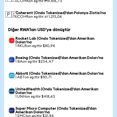
1 COHRon eşittir ₱19.816,73
Coherent (Ondo Tokenized)'dan Polonya Zlotisi'na
🇵🇱
1 COHRon eşittir zł 1.213,06
Diğer RWA'ları USD'ye dönüştür
Rocket Lab (Ondo Tokenized)'dan Amerikan
Doları'na
1 RKLBon eşittir $80,96
Boeing (Ondo Tokenized)'dan Amerikan Doları'na
1 BAon eşittir $234,47
Abbott (Ondo Tokenized)'dan Amerikan Doları'na
1 ABTon eşittir $110,71
UnitedHealth (Ondo Tokenized)'dan Amerikan
Doları'na
1 UNHon eşittir $418,63
Super Micro Computer (Ondo Tokenized)'dan
Amerikan Doları'na
1 SMCIon eşittir $31,96