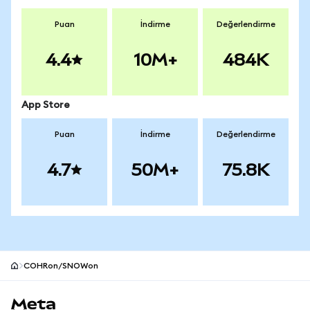
Puan
İndirme
Değerlendirme
4.4
10M+
484K
App Store
Puan
İndirme
Değerlendirme
4.7
50M+
75.8K
COHRon/SNOWon
MetaMask site alt bilgisi