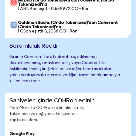
Airbnb (Ondo Tokenized)'dan Coherent (Ondo
Tokenized)'na
1 ABNBon eşittir 0,559972 COHRon
Goldman Sachs (Ondo Tokenized)'dan Coherent
(Ondo Tokenized)'na
1 GSon eşittir 3,2058 COHRon
Sorumluluk Reddi
Bu ürün Coherent tarafından ihraç edilmemiş,
desteklenmemiş, onaylanmamış veya Coherent ile
ilişkilendirilmemiştir. Şirket adı ve diğer ticari markalar
yalnızca dayanak referans varlığını tanımlamak amacıyla
kullanılmaktadır.
Saniyeler içinde COHRon edinin
MetaMask'ta COHRon satın alın, satın,
takas edin ve değiştirin. En güvenilir
kripto cüzdanı.
Google Play