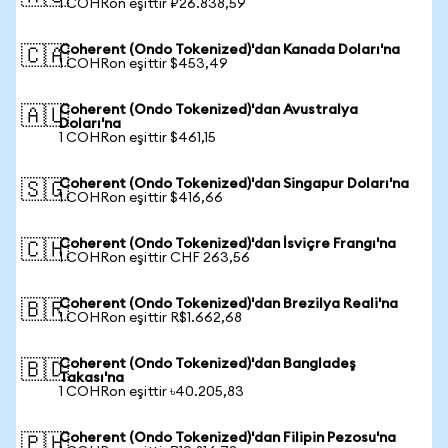
1 COHRon eşittir ₽26.838,59
Coherent (Ondo Tokenized)'dan Kanada Doları'na
🇨🇦
1 COHRon eşittir $453,49
Coherent (Ondo Tokenized)'dan Avustralya
🇦🇺
Doları'na
1 COHRon eşittir $461,15
Coherent (Ondo Tokenized)'dan Singapur Doları'na
🇸🇬
1 COHRon eşittir $416,66
Coherent (Ondo Tokenized)'dan İsviçre Frangı'na
🇨🇭
1 COHRon eşittir CHF 263,56
Coherent (Ondo Tokenized)'dan Brezilya Reali'na
🇧🇷
1 COHRon eşittir R$1.662,68
Coherent (Ondo Tokenized)'dan Bangladeş
🇧🇩
Takası'na
1 COHRon eşittir ৳40.205,83
Coherent (Ondo Tokenized)'dan Filipin Pezosu'na
🇵🇭