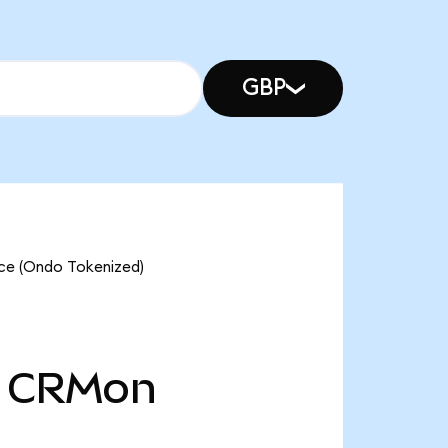
GBP
rce (Ondo Tokenized)
CRMon