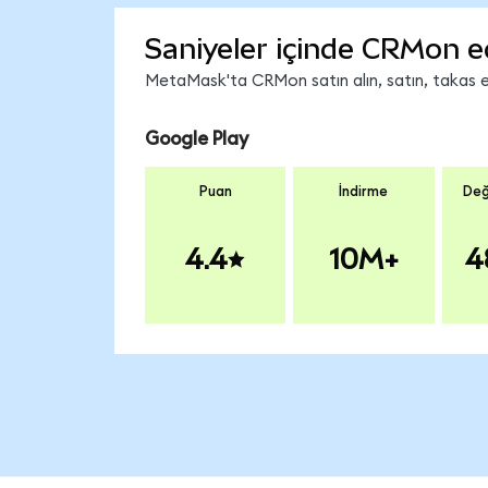
Saniyeler içinde CRMon e
MetaMask'ta CRMon satın alın, satın, takas edi
Google Play
Puan
İndirme
Değ
4.4
10M+
4