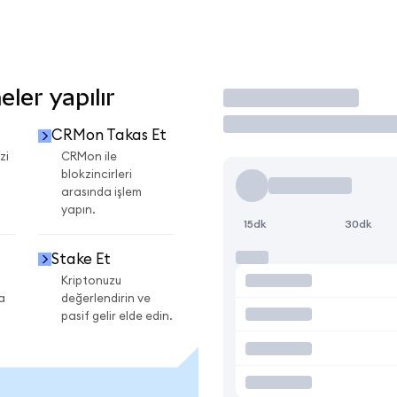
ler yapılır
İşlem Yap
CRMon Takas Et
zi
CRMon ile
blokzincirleri
arasında işlem
yapın.
15dk
30dk
Stake Et
Kriptonuzu
a
değerlendirin ve
pasif gelir elde edin.