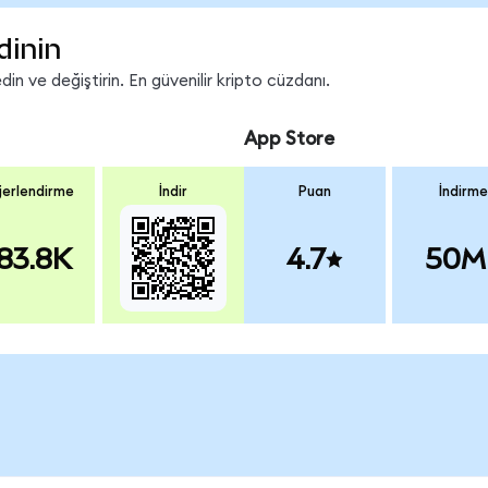
dinin
n ve değiştirin. En güvenilir kripto cüzdanı.
App Store
erlendirme
İndir
Puan
İndirme
83.8K
4.7
50M