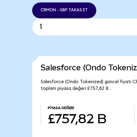
CRMON - GBP TAKAS ET
Salesforce (Ondo Tokeni
Salesforce (Ondo Tokenized) güncel fiyatı C
toplam piyasa değeri £757,82 B .
PIYASA DEĞERI
£757,82 B