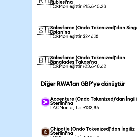
🇷🇺
Rublesi'na
1 CRMon eşittir ₽15.845,28
Salesforce (Ondo Tokenized)'dan Sing
🇸🇬
Doları'na
1 CRMon eşittir $246,18
Salesforce (Ondo Tokenized)'dan
🇧🇩
Bangladeş Takası'na
1 CRMon eşittir ৳23.840,62
Diğer RWA'ları GBP'ye dönüştür
Accenture (Ondo Tokenized)'dan İngili
Sterlini'na
1 ACNon eşittir £132,86
Chipotle (Ondo Tokenized)'dan İngiliz
Sterlini'na