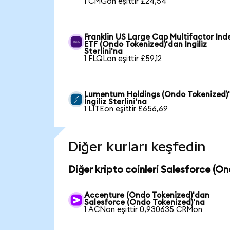
1 CMGon eşittir £24,54
Franklin US Large Cap Multifactor Ind
ETF (Ondo Tokenized)'dan İngiliz
Sterlini'na
1 FLQLon eşittir £59,12
Lumentum Holdings (Ondo Tokenized)
İngiliz Sterlini'na
1 LITEon eşittir £656,69
Diğer kurları keşfedin
Diğer kripto coinleri Salesforce (O
Accenture (Ondo Tokenized)'dan
Salesforce (Ondo Tokenized)'na
1 ACNon eşittir 0,930635 CRMon