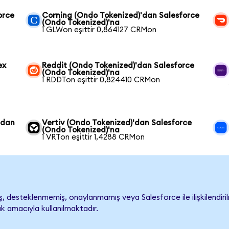
orce
Corning (Ondo Tokenized)'dan Salesforce
(Ondo Tokenized)'na
1 GLWon eşittir 0,864127 CRMon
ex
Reddit (Ondo Tokenized)'dan Salesforce
(Ondo Tokenized)'na
1 RDDTon eşittir 0,824410 CRMon
'dan
Vertiv (Ondo Tokenized)'dan Salesforce
(Ondo Tokenized)'na
1 VRTon eşittir 1,4288 CRMon
 desteklenmemiş, onaylanmamış veya Salesforce ile ilişkilendirilm
k amacıyla kullanılmaktadır.