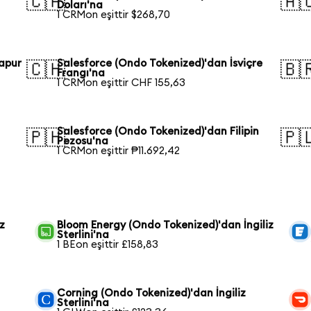
🇨🇦
🇦
Doları'na
1 CRMon eşittir $268,70
apur
Salesforce (Ondo Tokenized)'dan İsviçre
🇨🇭
🇧
Frangı'na
1 CRMon eşittir CHF 155,63
Salesforce (Ondo Tokenized)'dan Filipin
🇵🇭
🇵
Pezosu'na
1 CRMon eşittir ₱11.692,42
z
Bloom Energy (Ondo Tokenized)'dan İngiliz
Sterlini'na
1 BEon eşittir £158,83
Corning (Ondo Tokenized)'dan İngiliz
Sterlini'na