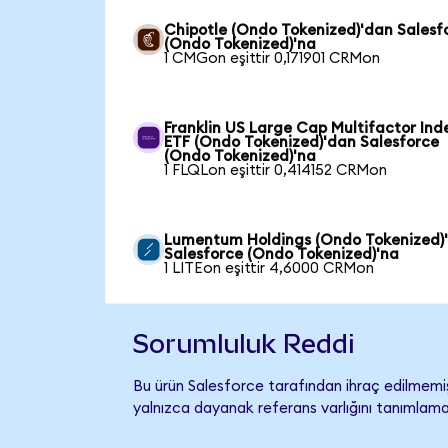
Chipotle (Ondo Tokenized)'dan Salesf
(Ondo Tokenized)'na
1 CMGon eşittir 0,171901 CRMon
Franklin US Large Cap Multifactor Ind
ETF (Ondo Tokenized)'dan Salesforce
(Ondo Tokenized)'na
1 FLQLon eşittir 0,414152 CRMon
Lumentum Holdings (Ondo Tokenized)
Salesforce (Ondo Tokenized)'na
1 LITEon eşittir 4,6000 CRMon
Sorumluluk Reddi
Bu ürün Salesforce tarafından ihraç edilmemiş,
yalnızca dayanak referans varlığını tanımlama