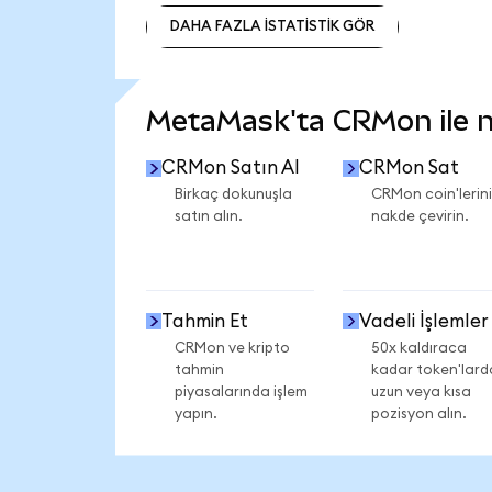
DAHA FAZLA İSTATİSTİK GÖR
DAHA FAZLA İSTATİSTİK GÖR
MetaMask'ta CRMon ile ne
CRMon Satın Al
CRMon Sat
Birkaç dokunuşla
CRMon coin'lerini
satın alın.
nakde çevirin.
Tahmin Et
Vadeli İşlemler
CRMon ve kripto
50x kaldıraca
tahmin
kadar token'lard
piyasalarında işlem
uzun veya kısa
yapın.
pozisyon alın.