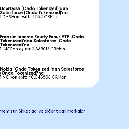
DoorDash (Ondo Tokenized)'dan
Salesforce (Ondo Tokenized)'na
1 DASHon eşittir 1,1154 CRMon
Franklin Income Equity Focus ETF (Ondo
Tokenized)'dan Salesforce (Ondo
Tokenized)'na
1 INCEon eşittir 0,363012 CRMon
Nokia (Ondo Tokenized)'dan Salesforce
(Ondo Tokenized)'na
1 NOKon eşittir 0,048803 CRMon
emiştir. Şirket adı ve diğer ticari markalar