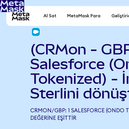
Al Sat
MetaMask Para
Geliştiri
(CRMon - GB
Salesforce (
Tokenized) - İ
Sterlini dönüş
CRMON/GBP: 1 SALESFORCE (ONDO TO
DEĞERINE EŞITTIR