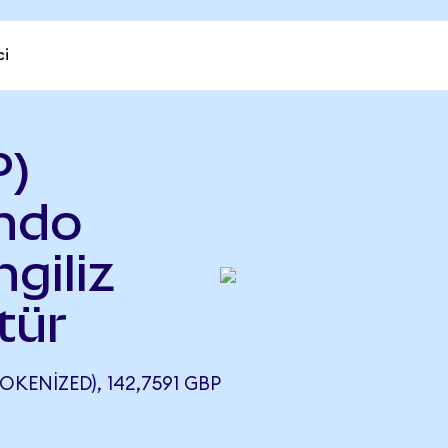
ci
P)
Ondo
ngiliz
tür
KENIZED), 142,7591 GBP