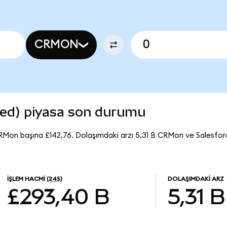
CRMON
zed) piyasa son durumu
RMon başına £142,76. Dolaşımdaki arzı 5,31 B CRMon ve Salesfo
İŞLEM HACMI
(24S)
DOLAŞIMDAKI ARZ
£293,40 B
5,31 B