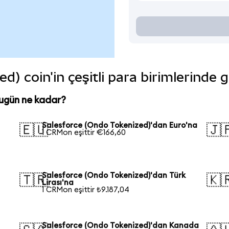
d) coin'in çeşitli para birimlerinde 
ugün ne kadar?
Salesforce (Ondo Tokenized)'dan Euro'na
🇪🇺
🇯
1 CRMon eşittir €166,60
Salesforce (Ondo Tokenized)'dan Türk
🇹🇷
🇰
Lirası'na
1 CRMon eşittir ₺9.187,04
Salesforce (Ondo Tokenized)'dan Kanada