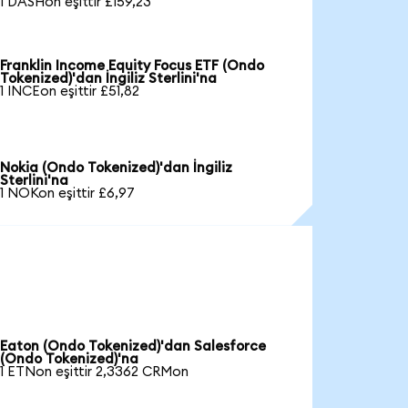
1 DASHon eşittir £159,23
Franklin Income Equity Focus ETF (Ondo
Tokenized)'dan İngiliz Sterlini'na
1 INCEon eşittir £51,82
Nokia (Ondo Tokenized)'dan İngiliz
Sterlini'na
1 NOKon eşittir £6,97
Eaton (Ondo Tokenized)'dan Salesforce
(Ondo Tokenized)'na
1 ETNon eşittir 2,3362 CRMon