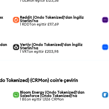
1 GLWon eşittir £123,36
ex
Reddit (Ondo Tokenized)'dan İngiliz
Sterlini'na
1 RDDTon eşittir £117,69
'dan
Vertiv (Ondo Tokenized)'dan İngiliz
Sterlini'na
1 VRTon eşittir £203,98
ndo Tokenized) (CRMon) coin'e çevirin
Bloom Energy (Ondo Tokenized)'dan
Salesforce (Ondo Tokenized)'na
1 BEon eşittir 1,1126 CRMon