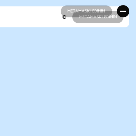
METAMASK'I EDİNİN
METAMASK'I EDİNİN
METAMASK'I EDİNİN
METAMASK'I EDİNİN