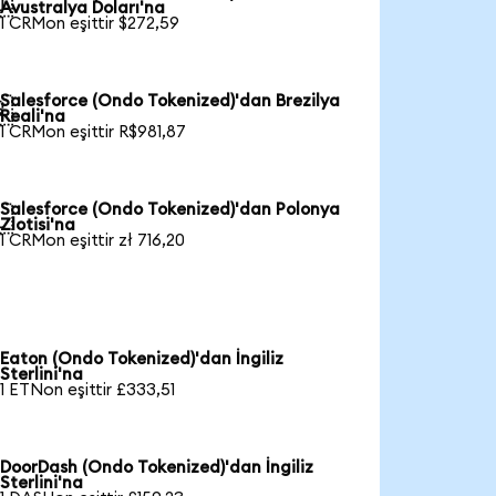

Avustralya Doları'na
1 CRMon eşittir $272,59
Salesforce (Ondo Tokenized)'dan Brezilya

Reali'na
1 CRMon eşittir R$981,87
Salesforce (Ondo Tokenized)'dan Polonya

Zlotisi'na
1 CRMon eşittir zł 716,20
Eaton (Ondo Tokenized)'dan İngiliz
Sterlini'na
1 ETNon eşittir £333,51
DoorDash (Ondo Tokenized)'dan İngiliz
Sterlini'na