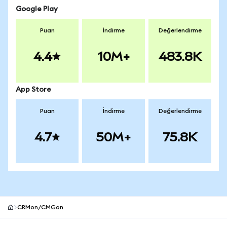
Google Play
Puan
İndirme
Değerlendirme
4.4
10M+
483.8K
App Store
Puan
İndirme
Değerlendirme
4.7
50M+
75.8K
CRMon/CMGon
MetaMask site alt bilgisi