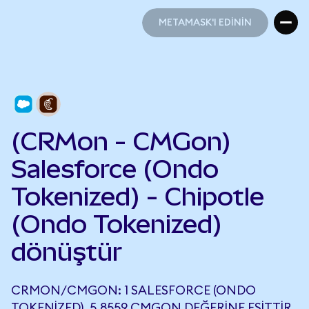
METAMASK'I EDİNİN
METAMASK'I EDİNİN
(CRMon - CMGon)
Salesforce (Ondo
Tokenized) - Chipotle
(Ondo Tokenized)
dönüştür
CRMON/CMGON: 1 SALESFORCE (ONDO
TOKENIZED), 5,8559 CMGON DEĞERINE EŞITTIR