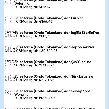
Salesforce (Ondo Tokenized)'dan Amerikan
🇺🇸
Doları'na
1 CRMon eşittir $192,66
Salesforce (Ondo Tokenized)'dan Euro'na
🇪🇺
1 CRMon eşittir €166,48
Salesforce (Ondo Tokenized)'dan İngiliz Sterlini'na
🇬🇧
1 CRMon eşittir £142,71
Salesforce (Ondo Tokenized)'dan Japon Yeni'na
🇯🇵
1 CRMon eşittir ¥30.322,05
Salesforce (Ondo Tokenized)'dan Çin Yuanı'na
🇨🇳
1 CRMon eşittir ¥1.300,26
Salesforce (Ondo Tokenized)'dan Türk Lirası'na
🇹🇷
1 CRMon eşittir ₺9.190,59
Salesforce (Ondo Tokenized)'dan Güney Kore
🇰🇷
Wonu'na
1 CRMon eşittir ₩271.447,1