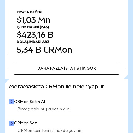
PIYASA DEĞERI
$1,03 Mn
İŞLEM HACMI
(24S)
$423,16 B
DOLAŞIMDAKI ARZ
5,34 B
CRMon
DAHA FAZLA İSTATİSTİK GÖR
DAHA FAZLA İSTATİSTİK GÖR
MetaMask'ta CRMon ile neler yapılır
CRMon Satın Al
Birkaç dokunuşla satın alın.
CRMon Sat
CRMon coin'lerinizi nakde çevirin.