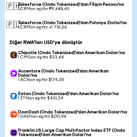
Salesforce (Ondo Tokenized)'dan Filipin Pezosu'na
🇵🇭
1 CRMon eşittir ₱11.688,65
Salesforce (Ondo Tokenized)'dan Polonya Zlotisi'na
🇵🇱
1 CRMon eşittir zł 716,56
Diğer RWA'ları USD'ye dönüştür
Chipotle (Ondo Tokenized)'dan Amerikan Doları'na
1 CMGon eşittir $33,66
Accenture (Ondo Tokenized)'dan Amerikan
Doları'na
1 ACNon eşittir $174,05
Eaton (Ondo Tokenized)'dan Amerikan Doları'na
1 ETNon eşittir $451,34
DoorDash (Ondo Tokenized)'dan Amerikan Doları'na
1 DASHon eşittir $210,96
Franklin US Large Cap Multifactor Index ETF (Ondo
Tokenized)'dan Amerikan Doları'na