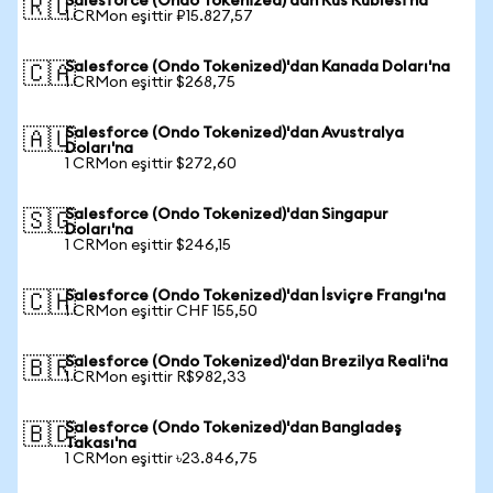
Salesforce (Ondo Tokenized)'dan Rus Rublesi'na
🇷🇺
1 CRMon eşittir ₽15.827,57
Salesforce (Ondo Tokenized)'dan Kanada Doları'na
🇨🇦
1 CRMon eşittir $268,75
Salesforce (Ondo Tokenized)'dan Avustralya
🇦🇺
Doları'na
1 CRMon eşittir $272,60
Salesforce (Ondo Tokenized)'dan Singapur
🇸🇬
Doları'na
1 CRMon eşittir $246,15
Salesforce (Ondo Tokenized)'dan İsviçre Frangı'na
🇨🇭
1 CRMon eşittir CHF 155,50
Salesforce (Ondo Tokenized)'dan Brezilya Reali'na
🇧🇷
1 CRMon eşittir R$982,33
Salesforce (Ondo Tokenized)'dan Bangladeş
🇧🇩
Takası'na
1 CRMon eşittir ৳23.846,75