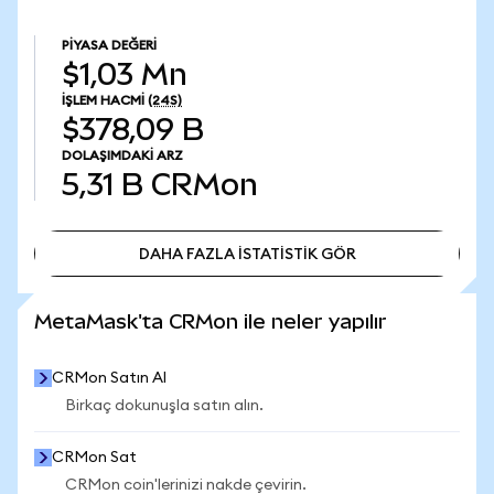
PIYASA DEĞERI
$1,03 Mn
İŞLEM HACMI
(24S)
$378,09 B
DOLAŞIMDAKI ARZ
5,31 B
CRMon
DAHA FAZLA İSTATİSTİK GÖR
DAHA FAZLA İSTATİSTİK GÖR
MetaMask'ta CRMon ile neler yapılır
CRMon Satın Al
Birkaç dokunuşla satın alın.
CRMon Sat
CRMon coin'lerinizi nakde çevirin.