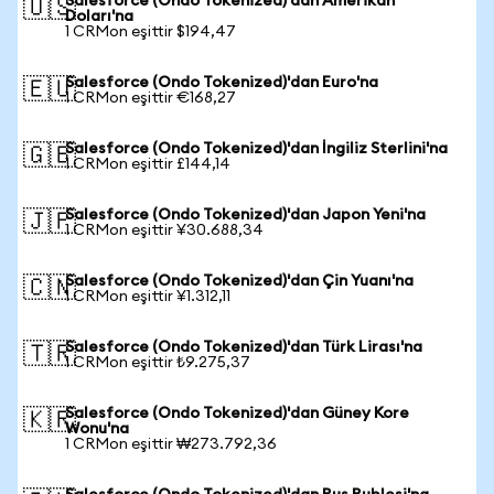
Salesforce (Ondo Tokenized)'dan Amerikan
🇺🇸
Doları'na
1 CRMon eşittir $194,47
Salesforce (Ondo Tokenized)'dan Euro'na
🇪🇺
1 CRMon eşittir €168,27
Salesforce (Ondo Tokenized)'dan İngiliz Sterlini'na
🇬🇧
1 CRMon eşittir £144,14
Salesforce (Ondo Tokenized)'dan Japon Yeni'na
🇯🇵
1 CRMon eşittir ¥30.688,34
Salesforce (Ondo Tokenized)'dan Çin Yuanı'na
🇨🇳
1 CRMon eşittir ¥1.312,11
Salesforce (Ondo Tokenized)'dan Türk Lirası'na
🇹🇷
1 CRMon eşittir ₺9.275,37
Salesforce (Ondo Tokenized)'dan Güney Kore
🇰🇷
Wonu'na
1 CRMon eşittir ₩273.792,36