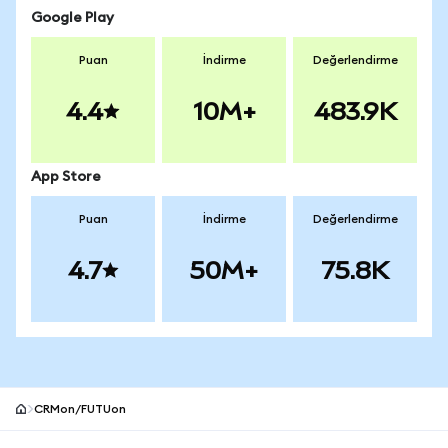
Google Play
Puan
İndirme
Değerlendirme
4.4
10M+
483.9K
App Store
Puan
İndirme
Değerlendirme
4.7
50M+
75.8K
CRMon/FUTUon
MetaMask site alt bilgisi