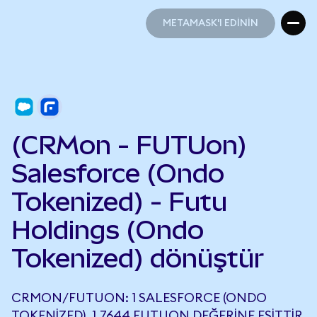
METAMASK'I EDİNİN
METAMASK'I EDİNİN
(CRMon - FUTUon)
Salesforce (Ondo
Tokenized) - Futu
Holdings (Ondo
Tokenized) dönüştür
CRMON/FUTUON: 1 SALESFORCE (ONDO
TOKENIZED), 1,7644 FUTUON DEĞERINE EŞITTIR