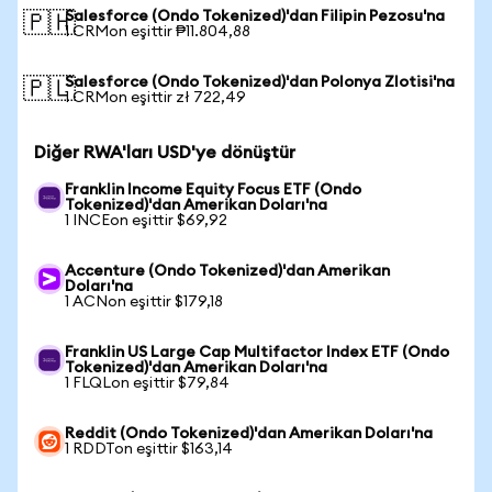
Salesforce (Ondo Tokenized)'dan Filipin Pezosu'na
🇵🇭
1 CRMon eşittir ₱11.804,88
Salesforce (Ondo Tokenized)'dan Polonya Zlotisi'na
🇵🇱
1 CRMon eşittir zł 722,49
Diğer RWA'ları USD'ye dönüştür
Franklin Income Equity Focus ETF (Ondo
Tokenized)'dan Amerikan Doları'na
1 INCEon eşittir $69,92
Accenture (Ondo Tokenized)'dan Amerikan
Doları'na
1 ACNon eşittir $179,18
Franklin US Large Cap Multifactor Index ETF (Ondo
Tokenized)'dan Amerikan Doları'na
1 FLQLon eşittir $79,84
Reddit (Ondo Tokenized)'dan Amerikan Doları'na
1 RDDTon eşittir $163,14