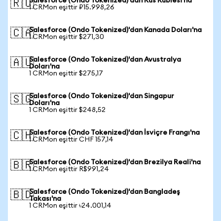
Salesforce (Ondo Tokenized)'dan Rus Rublesi'na
🇷🇺
1 CRMon eşittir ₽15.998,26
Salesforce (Ondo Tokenized)'dan Kanada Doları'na
🇨🇦
1 CRMon eşittir $271,30
Salesforce (Ondo Tokenized)'dan Avustralya
🇦🇺
Doları'na
1 CRMon eşittir $275,17
Salesforce (Ondo Tokenized)'dan Singapur
🇸🇬
Doları'na
1 CRMon eşittir $248,52
Salesforce (Ondo Tokenized)'dan İsviçre Frangı'na
🇨🇭
1 CRMon eşittir CHF 157,14
Salesforce (Ondo Tokenized)'dan Brezilya Reali'na
🇧🇷
1 CRMon eşittir R$991,24
Salesforce (Ondo Tokenized)'dan Bangladeş
🇧🇩
Takası'na
1 CRMon eşittir ৳24.001,14