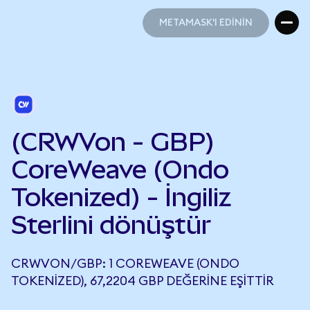
METAMASK'I EDİNİN
METAMASK'I EDİNİN
(CRWVon - GBP)
CoreWeave (Ondo
Tokenized) - İngiliz
Sterlini dönüştür
CRWVON/GBP: 1 COREWEAVE (ONDO
TOKENIZED), 67,2204 GBP DEĞERINE EŞITTIR