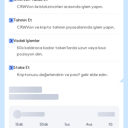
CRWVon ile blokzincirleri arasında işlem yapın.
Tahmin Et
CRWVon ve kripto tahmin piyasalarında işlem yapın.
Vadeli İşlemler
50x kaldıraca kadar token'larda uzun veya kısa
pozisyon alın.
Stake Et
Kriptonuzu değerlendirin ve pasif gelir elde edin.
İşlem Yap
15dk
30dk
1sa
4sa
1G