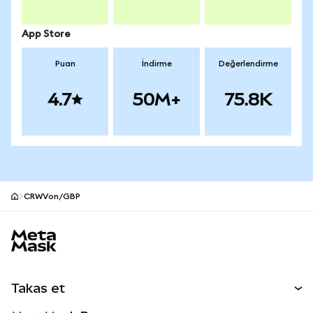
App Store
Puan
İndirme
Değerlendirme
4.7
50M+
75.8K
CRWVon/GBP
MetaMask site alt bilgisi
Takas et
Takas İşlemleri