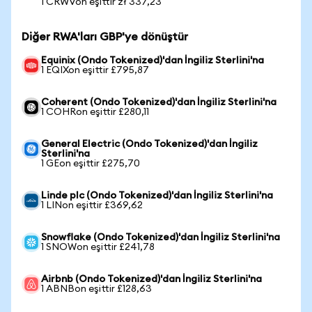
1 CRWVon eşittir zł 337,23
Diğer RWA'ları GBP'ye dönüştür
Equinix (Ondo Tokenized)'dan İngiliz Sterlini'na
1 EQIXon eşittir £795,87
Coherent (Ondo Tokenized)'dan İngiliz Sterlini'na
1 COHRon eşittir £280,11
General Electric (Ondo Tokenized)'dan İngiliz
Sterlini'na
1 GEon eşittir £275,70
Linde plc (Ondo Tokenized)'dan İngiliz Sterlini'na
1 LINon eşittir £369,62
Snowflake (Ondo Tokenized)'dan İngiliz Sterlini'na
1 SNOWon eşittir £241,78
Airbnb (Ondo Tokenized)'dan İngiliz Sterlini'na
1 ABNBon eşittir £128,63