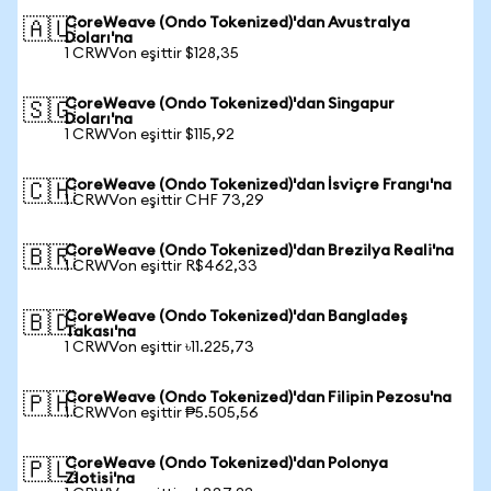
CoreWeave (Ondo Tokenized)'dan Avustralya
🇦🇺
Doları'na
1 CRWVon eşittir $128,35
CoreWeave (Ondo Tokenized)'dan Singapur
🇸🇬
Doları'na
1 CRWVon eşittir $115,92
CoreWeave (Ondo Tokenized)'dan İsviçre Frangı'na
🇨🇭
1 CRWVon eşittir CHF 73,29
CoreWeave (Ondo Tokenized)'dan Brezilya Reali'na
🇧🇷
1 CRWVon eşittir R$462,33
CoreWeave (Ondo Tokenized)'dan Bangladeş
🇧🇩
Takası'na
1 CRWVon eşittir ৳11.225,73
CoreWeave (Ondo Tokenized)'dan Filipin Pezosu'na
🇵🇭
1 CRWVon eşittir ₱5.505,56
CoreWeave (Ondo Tokenized)'dan Polonya
🇵🇱
Zlotisi'na