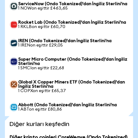
ServiceNow (Ondo Tokenized)'dan İngiliz Sterlini'na
1 NOWon eşittir £463,65
Rocket Lab (Ondo Tokenized)'dan İngiliz Sterlini'na
1 RKLBon eşittir £60,70
IREN (Ondo Tokenized)'dan İngiliz Sterlini'na
1 IRENon eşittir £29,05
Super Micro Computer (Ondo Tokenized)'dan İngiliz
Sterlini'na
1 SMCIon eşittir £22,68
Global X Copper Miners ETF (Ondo Tokenized)'dan
İngiliz Sterlini'na
1 COPXon eşittir £65,37
Abbott (Ondo Tokenized)'dan İngiliz Sterlini'na
1 ABTon eşittir £80,86
Diğer kurları keşfedin
Diğer kripto coinleri CoreWeave (Ondo Tokenized)