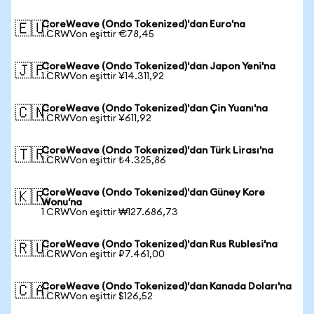
CoreWeave (Ondo Tokenized)'dan Euro'na
🇪🇺
1 CRWVon eşittir €78,45
CoreWeave (Ondo Tokenized)'dan Japon Yeni'na
🇯🇵
1 CRWVon eşittir ¥14.311,92
CoreWeave (Ondo Tokenized)'dan Çin Yuanı'na
🇨🇳
1 CRWVon eşittir ¥611,92
CoreWeave (Ondo Tokenized)'dan Türk Lirası'na
🇹🇷
1 CRWVon eşittir ₺4.325,86
CoreWeave (Ondo Tokenized)'dan Güney Kore
🇰🇷
Wonu'na
1 CRWVon eşittir ₩127.686,73
CoreWeave (Ondo Tokenized)'dan Rus Rublesi'na
🇷🇺
1 CRWVon eşittir ₽7.461,00
CoreWeave (Ondo Tokenized)'dan Kanada Doları'na
🇨🇦
1 CRWVon eşittir $126,52