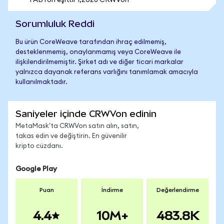
1 ABTon eşittir 1,2028 CRWVon
Sorumluluk Reddi
Bu ürün CoreWeave tarafından ihraç edilmemiş,
desteklenmemiş, onaylanmamış veya CoreWeave ile
ilişkilendirilmemiştir. Şirket adı ve diğer ticari markalar
yalnızca dayanak referans varlığını tanımlamak amacıyla
kullanılmaktadır.
Saniyeler içinde CRWVon edinin
MetaMask'ta CRWVon satın alın, satın,
takas edin ve değiştirin. En güvenilir
kripto cüzdanı.
Google Play
Puan
İndirme
Değerlendirme
4.4
10M+
483.8K