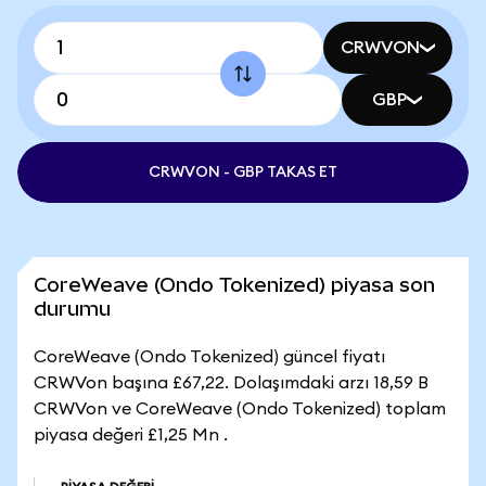
CRWVON
GBP
CRWVON - GBP TAKAS ET
CoreWeave (Ondo Tokenized) piyasa son
durumu
CoreWeave (Ondo Tokenized) güncel fiyatı
CRWVon başına £67,22. Dolaşımdaki arzı 18,59 B
CRWVon ve CoreWeave (Ondo Tokenized) toplam
piyasa değeri £1,25 Mn .