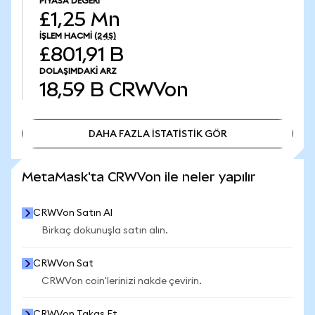
PIYASA DEĞERI
£1,25 Mn
İŞLEM HACMI
(24S)
£801,91 B
DOLAŞIMDAKI ARZ
18,59 B
CRWVon
DAHA FAZLA İSTATİSTİK GÖR
DAHA FAZLA İSTATİSTİK GÖR
MetaMask'ta CRWVon ile neler yapılır
CRWVon Satın Al
Birkaç dokunuşla satın alın.
CRWVon Sat
CRWVon coin'lerinizi nakde çevirin.
CRWVon Takas Et