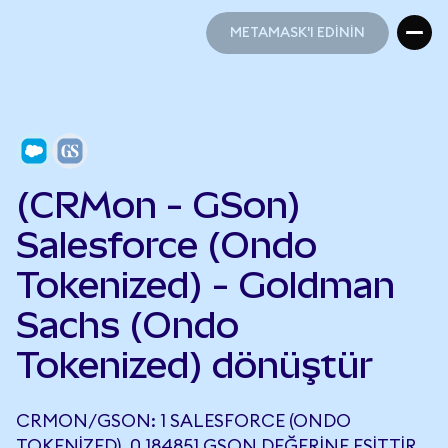
METAMASK'I EDİNİN
METAMASK'I EDİNİN
(CRMon - GSon)
Salesforce (Ondo
Tokenized) - Goldman
Sachs (Ondo
Tokenized) dönüştür
CRMON/GSON: 1 SALESFORCE (ONDO
TOKENIZED), 0,184851 GSON DEĞERINE EŞITTIR