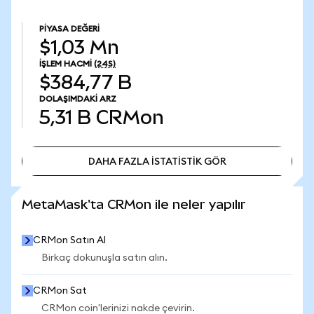
PIYASA DEĞERI
$1,03 Mn
İŞLEM HACMI
(24S)
$384,77 B
DOLAŞIMDAKI ARZ
5,31 B
CRMon
DAHA FAZLA İSTATİSTİK GÖR
DAHA FAZLA İSTATİSTİK GÖR
MetaMask'ta CRMon ile neler yapılır
CRMon Satın Al
Birkaç dokunuşla satın alın.
CRMon Sat
CRMon coin'lerinizi nakde çevirin.