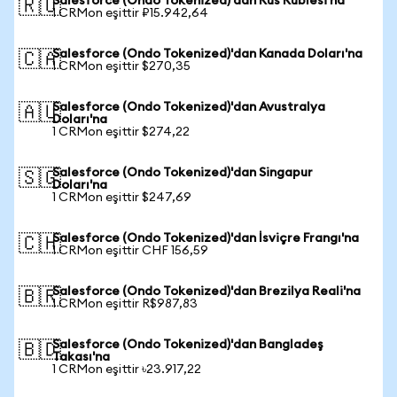
Salesforce (Ondo Tokenized)'dan Rus Rublesi'na
🇷🇺
1 CRMon eşittir ₽15.942,64
Salesforce (Ondo Tokenized)'dan Kanada Doları'na
🇨🇦
1 CRMon eşittir $270,35
Salesforce (Ondo Tokenized)'dan Avustralya
🇦🇺
Doları'na
1 CRMon eşittir $274,22
Salesforce (Ondo Tokenized)'dan Singapur
🇸🇬
Doları'na
1 CRMon eşittir $247,69
Salesforce (Ondo Tokenized)'dan İsviçre Frangı'na
🇨🇭
1 CRMon eşittir CHF 156,59
Salesforce (Ondo Tokenized)'dan Brezilya Reali'na
🇧🇷
1 CRMon eşittir R$987,83
Salesforce (Ondo Tokenized)'dan Bangladeş
🇧🇩
Takası'na
1 CRMon eşittir ৳23.917,22