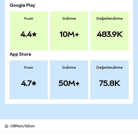
Google Play
Puan
İndirme
Değerlendirme
4.4
10M+
483.9K
App Store
Puan
İndirme
Değerlendirme
4.7
50M+
75.8K
CRMon/GSon
MetaMask site alt bilgisi