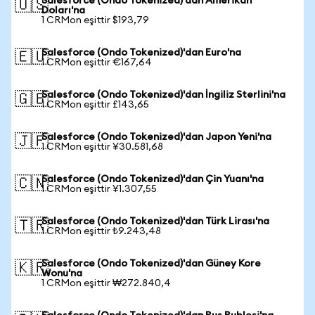
Salesforce (Ondo Tokenized)'dan Amerikan
🇺🇸
Doları'na
1 CRMon eşittir $193,79
Salesforce (Ondo Tokenized)'dan Euro'na
🇪🇺
1 CRMon eşittir €167,64
Salesforce (Ondo Tokenized)'dan İngiliz Sterlini'na
🇬🇧
1 CRMon eşittir £143,65
Salesforce (Ondo Tokenized)'dan Japon Yeni'na
🇯🇵
1 CRMon eşittir ¥30.581,68
Salesforce (Ondo Tokenized)'dan Çin Yuanı'na
🇨🇳
1 CRMon eşittir ¥1.307,55
Salesforce (Ondo Tokenized)'dan Türk Lirası'na
🇹🇷
1 CRMon eşittir ₺9.243,48
Salesforce (Ondo Tokenized)'dan Güney Kore
🇰🇷
Wonu'na
1 CRMon eşittir ₩272.840,4