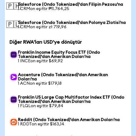
Salesforce (Ondo Tokenized)'dan Filipin Pezosu'na
🇵🇭
1 CRMon eşittir ₱11.764,25
Salesforce (Ondo Tokenized)'dan Polonya Zlotisi'na
🇵🇱
1 CRMon eşittir zł 719,96
Diğer RWA'ları USD'ye dönüştür
Franklin Income Equity Focus ETF (Ondo
Tokenized)'dan Amerikan Doları'na
1 INCEon eşittir $69,92
Accenture (Ondo Tokenized)'dan Amerikan
Doları'na
1 ACNon eşittir $179,18
Franklin US Large Cap Multifactor Index ETF (Ondo
Tokenized)'dan Amerikan Doları'na
1 FLQLon eşittir $79,84
Reddit (Ondo Tokenized)'dan Amerikan Doları'na
1 RDDTon eşittir $163,14