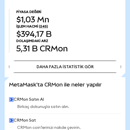
PIYASA DEĞERI
$1,03 Mn
İŞLEM HACMI
(24S)
$394,17 B
DOLAŞIMDAKI ARZ
5,31 B
CRMon
DAHA FAZLA İSTATİSTİK GÖR
DAHA FAZLA İSTATİSTİK GÖR
MetaMask'ta CRMon ile neler yapılır
CRMon Satın Al
Birkaç dokunuşla satın alın.
CRMon Sat
CRMon coin'lerinizi nakde çevirin.