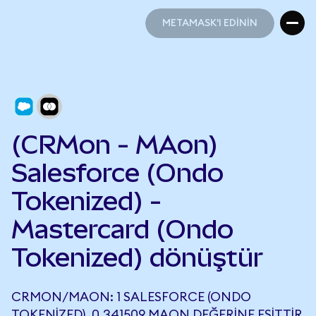
METAMASK'I EDİNİN
METAMASK'I EDİNİN
(CRMon - MAon)
Salesforce (Ondo
Tokenized) -
Mastercard (Ondo
Tokenized) dönüştür
CRMON/MAON: 1 SALESFORCE (ONDO
TOKENIZED), 0,341509 MAON DEĞERINE EŞITTIR