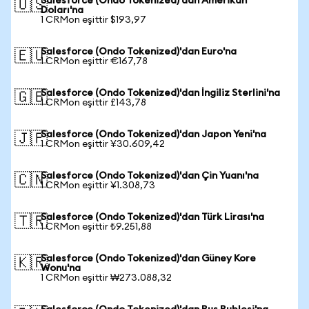
Salesforce (Ondo Tokenized)'dan Amerikan
🇺🇸
Doları'na
1 CRMon eşittir $193,97
Salesforce (Ondo Tokenized)'dan Euro'na
🇪🇺
1 CRMon eşittir €167,78
Salesforce (Ondo Tokenized)'dan İngiliz Sterlini'na
🇬🇧
1 CRMon eşittir £143,78
Salesforce (Ondo Tokenized)'dan Japon Yeni'na
🇯🇵
1 CRMon eşittir ¥30.609,42
Salesforce (Ondo Tokenized)'dan Çin Yuanı'na
🇨🇳
1 CRMon eşittir ¥1.308,73
Salesforce (Ondo Tokenized)'dan Türk Lirası'na
🇹🇷
1 CRMon eşittir ₺9.251,88
Salesforce (Ondo Tokenized)'dan Güney Kore
🇰🇷
Wonu'na
1 CRMon eşittir ₩273.088,32