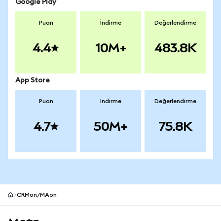
Google Play
Puan
İndirme
Değerlendirme
4.4
10M+
483.8K
App Store
Puan
İndirme
Değerlendirme
4.7
50M+
75.8K
CRMon/MAon
MetaMask site alt bilgisi