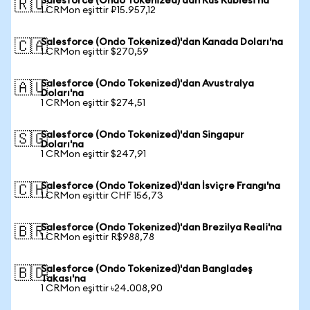
Salesforce (Ondo Tokenized)'dan Rus Rublesi'na
🇷🇺
1 CRMon eşittir ₽15.957,12
Salesforce (Ondo Tokenized)'dan Kanada Doları'na
🇨🇦
1 CRMon eşittir $270,59
Salesforce (Ondo Tokenized)'dan Avustralya
🇦🇺
Doları'na
1 CRMon eşittir $274,51
Salesforce (Ondo Tokenized)'dan Singapur
🇸🇬
Doları'na
1 CRMon eşittir $247,91
Salesforce (Ondo Tokenized)'dan İsviçre Frangı'na
🇨🇭
1 CRMon eşittir CHF 156,73
Salesforce (Ondo Tokenized)'dan Brezilya Reali'na
🇧🇷
1 CRMon eşittir R$988,78
Salesforce (Ondo Tokenized)'dan Bangladeş
🇧🇩
Takası'na
1 CRMon eşittir ৳24.008,90