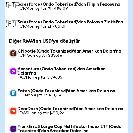
Salesforce (Ondo Tokenized)'dan Filipin Pezosu'na
🇵🇭
1 CRMon eşittir ₱11.488,09
Salesforce (Ondo Tokenized)'dan Polonya Zlotisi'na
🇵🇱
1 CRMon eşittir zł 706,01
Diğer RWA'ları USD'ye dönüştür
Chipotle (Ondo Tokenized)'dan Amerikan Doları'na
1 CMGon eşittir $33,66
Accenture (Ondo Tokenized)'dan Amerikan
Doları'na
1 ACNon eşittir $174,05
Eaton (Ondo Tokenized)'dan Amerikan Doları'na
1 ETNon eşittir $451,34
DoorDash (Ondo Tokenized)'dan Amerikan Doları'na
1 DASHon eşittir $210,96
Franklin US Large Cap Multifactor Index ETF (Ondo
Tokenized)'dan Amerikan Doları'na