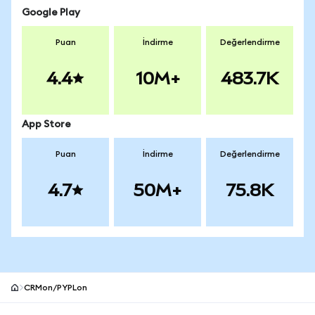
Google Play
Puan
İndirme
Değerlendirme
4.4
10M+
483.7K
App Store
Puan
İndirme
Değerlendirme
4.7
50M+
75.8K
CRMon/PYPLon
MetaMask site alt bilgisi