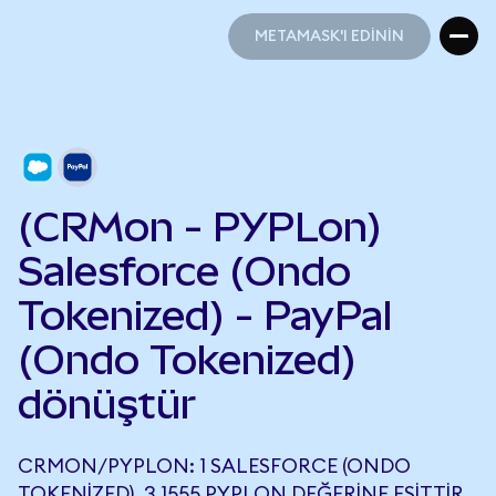
METAMASK'I EDİNİN
METAMASK'I EDİNİN
(CRMon - PYPLon)
Salesforce (Ondo
Tokenized) - PayPal
(Ondo Tokenized)
dönüştür
CRMON/PYPLON: 1 SALESFORCE (ONDO
TOKENIZED), 3,1555 PYPLON DEĞERINE EŞITTIR