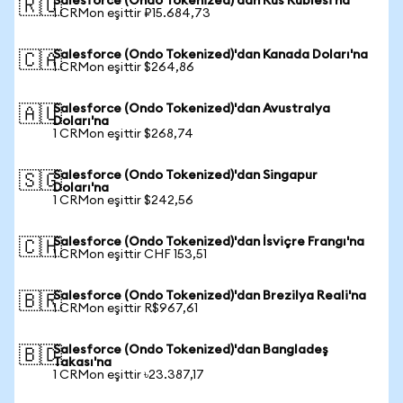
Salesforce (Ondo Tokenized)'dan Rus Rublesi'na
🇷🇺
1 CRMon eşittir ₽15.684,73
Salesforce (Ondo Tokenized)'dan Kanada Doları'na
🇨🇦
1 CRMon eşittir $264,86
Salesforce (Ondo Tokenized)'dan Avustralya
🇦🇺
Doları'na
1 CRMon eşittir $268,74
Salesforce (Ondo Tokenized)'dan Singapur
🇸🇬
Doları'na
1 CRMon eşittir $242,56
Salesforce (Ondo Tokenized)'dan İsviçre Frangı'na
🇨🇭
1 CRMon eşittir CHF 153,51
Salesforce (Ondo Tokenized)'dan Brezilya Reali'na
🇧🇷
1 CRMon eşittir R$967,61
Salesforce (Ondo Tokenized)'dan Bangladeş
🇧🇩
Takası'na
1 CRMon eşittir ৳23.387,17