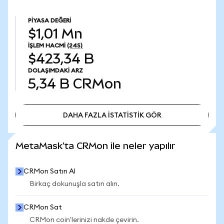
PIYASA DEĞERI
$1,01 Mn
İŞLEM HACMI
(24S)
$423,34 B
DOLAŞIMDAKI ARZ
5,34 B
CRMon
DAHA FAZLA İSTATİSTİK GÖR
DAHA FAZLA İSTATİSTİK GÖR
MetaMask'ta CRMon ile neler yapılır
CRMon Satın Al
Birkaç dokunuşla satın alın.
CRMon Sat
CRMon coin'lerinizi nakde çevirin.