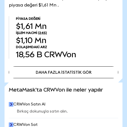
piyasa değeri $1,61 Mn .
PIYASA DEĞERI
$1,61 Mn
İŞLEM HACMI
(24S)
$1,10 Mn
DOLAŞIMDAKI ARZ
18,56 B
CRWVon
DAHA FAZLA İSTATİSTİK GÖR
DAHA FAZLA İSTATİSTİK GÖR
MetaMask'ta CRWVon ile neler yapılır
CRWVon Satın Al
Birkaç dokunuşla satın alın.
CRWVon Sat