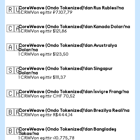
CoreWeave (Ondo Tokenized)'dan Rus Rublesi'na
🇷🇺
1 CRWVon eşittir ₽7.107,79
CoreWeave (Ondo Tokenized)'dan Kanada Doları'na
🇨🇦
1 CRWVon eşittir $121,86
CoreWeave (Ondo Tokenized)'dan Avustralya
🇦🇺
Doları'na
1 CRWVon eşittir $123,50
CoreWeave (Ondo Tokenized)'dan Singapur
🇸🇬
Doları'na
1 CRWVon eşittir $111,37
CoreWeave (Ondo Tokenized)'dan İsviçre Frangı'na
🇨🇭
1 CRWVon eşittir CHF 70,52
CoreWeave (Ondo Tokenized)'dan Brezilya Reali'na
🇧🇷
1 CRWVon eşittir R$444,14
CoreWeave (Ondo Tokenized)'dan Bangladeş
🇧🇩
Takası'na
1 CRWVon eşittir ৳10.775,78