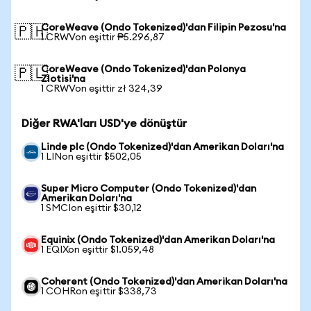
CoreWeave (Ondo Tokenized)'dan Filipin Pezosu'na
🇵🇭
1 CRWVon eşittir ₱5.296,87
CoreWeave (Ondo Tokenized)'dan Polonya
🇵🇱
Zlotisi'na
1 CRWVon eşittir zł 324,39
Diğer RWA'ları USD'ye dönüştür
Linde plc (Ondo Tokenized)'dan Amerikan Doları'na
1 LINon eşittir $502,05
Super Micro Computer (Ondo Tokenized)'dan
Amerikan Doları'na
1 SMCIon eşittir $30,12
Equinix (Ondo Tokenized)'dan Amerikan Doları'na
1 EQIXon eşittir $1.059,48
Coherent (Ondo Tokenized)'dan Amerikan Doları'na
1 COHRon eşittir $338,73