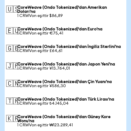
CoreWeave (Ondo Tokenized)'dan Amerikan
🇺🇸
Doları'na
1 CRWVon eşittir $86,89
CoreWeave (Ondo Tokenized)'dan Euro'na
🇪🇺
1 CRWVon eşittir €75,41
CoreWeave (Ondo Tokenized)'dan İngiliz Sterlini'na
🇬🇧
1 CRWVon eşittir £64,61
CoreWeave (Ondo Tokenized)'dan Japon Yeni'na
🇯🇵
1 CRWVon eşittir ¥13.764,01
CoreWeave (Ondo Tokenized)'dan Çin Yuanı'na
🇨🇳
1 CRWVon eşittir ¥586,30
CoreWeave (Ondo Tokenized)'dan Türk Lirası'na
🇹🇷
1 CRWVon eşittir ₺4.145,04
CoreWeave (Ondo Tokenized)'dan Güney Kore
🇰🇷
Wonu'na
1 CRWVon eşittir ₩123.289,41