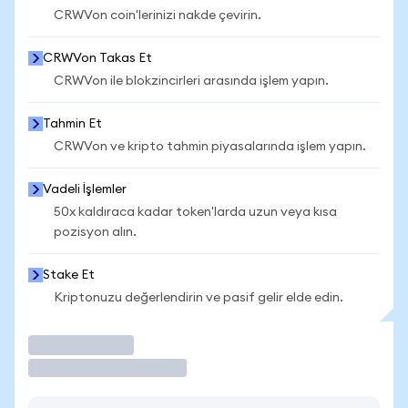
CRWVon coin'lerinizi nakde çevirin.
CRWVon Takas Et
CRWVon ile blokzincirleri arasında işlem yapın.
Tahmin Et
CRWVon ve kripto tahmin piyasalarında işlem yapın.
Vadeli İşlemler
50x kaldıraca kadar token'larda uzun veya kısa
pozisyon alın.
Stake Et
Kriptonuzu değerlendirin ve pasif gelir elde edin.
İşlem Yap