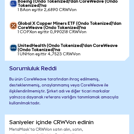
Boeing (Ondo Tokenized)'dan CoreWeave (Ondo
Tokenized)'na
1 BAon eşittir 2,6890 CRWVon
Global X Copper Miners ETF (Ondo Tokenized)'dan
CoreWeave (Ondo Tokenized)'na
1 COPXon eşittir 0,990218 CRWVon
UnitedHealth (Ondo Tokenized)'dan CoreWeave
(Ondo Tokenized)'na
1 UNHon eşittir 4,7523 CRWVon
Sorumluluk Reddi
Bu ürün CoreWeave tarafından ihraç edilmemiş,
desteklenmemiş, onaylanmamış veya CoreWeave ile
ilişkilendirilmemiştir. Şirket adı ve diğer ticari markalar
yalnızca dayanak referans varlığını tanımlamak amacıyla
kullanılmaktadır.
Saniyeler içinde CRWVon edinin
MetaMask'ta CRWVon satın alın, satın,