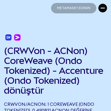
METAMASK'I EDİNİN
METAMASK'I EDİNİN
(CRWVon - ACNon)
CoreWeave (Ondo
Tokenized) - Accenture
(Ondo Tokenized)
dönüştür
CRWVON/ACNON: 1 COREWEAVE (ONDO
TOKENIZED), 0,490821 ACNON DEĞERINE