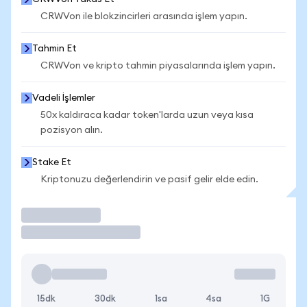
CRWVon ile blokzincirleri arasında işlem yapın.
Tahmin Et
CRWVon ve kripto tahmin piyasalarında işlem yapın.
Vadeli İşlemler
50x kaldıraca kadar token'larda uzun veya kısa
pozisyon alın.
Stake Et
Kriptonuzu değerlendirin ve pasif gelir elde edin.
İşlem Yap
15dk
30dk
1sa
4sa
1G