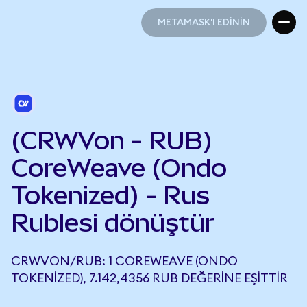
METAMASK'I EDİNİN
METAMASK'I EDİNİN
(CRWVon - RUB)
CoreWeave (Ondo
Tokenized) - Rus
Rublesi dönüştür
CRWVON/RUB: 1 COREWEAVE (ONDO
TOKENIZED), 7.142,4356 RUB DEĞERINE EŞITTIR