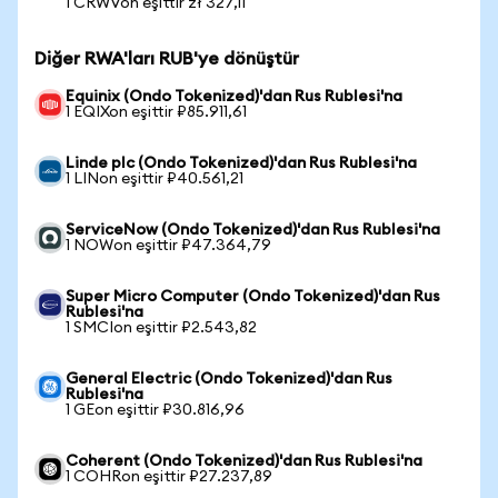
1 CRWVon eşittir zł 327,11
Diğer RWA'ları RUB'ye dönüştür
Equinix (Ondo Tokenized)'dan Rus Rublesi'na
1 EQIXon eşittir ₽85.911,61
Linde plc (Ondo Tokenized)'dan Rus Rublesi'na
1 LINon eşittir ₽40.561,21
ServiceNow (Ondo Tokenized)'dan Rus Rublesi'na
1 NOWon eşittir ₽47.364,79
Super Micro Computer (Ondo Tokenized)'dan Rus
Rublesi'na
1 SMCIon eşittir ₽2.543,82
General Electric (Ondo Tokenized)'dan Rus
Rublesi'na
1 GEon eşittir ₽30.816,96
Coherent (Ondo Tokenized)'dan Rus Rublesi'na
1 COHRon eşittir ₽27.237,89