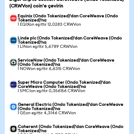
(CRWVon) coin'e çevirin
Equinix (Ondo Tokenized)'dan CoreWeave (Ondo
Tokenized)'na
1 EQIXon eşittir 12,0283 CRWVon
Linde plc (Ondo Tokenized)'dan CoreWeave (Ondo
Tokenized)'na
1 LINon eşittir 5,6789 CRWVon
ServiceNow (Ondo Tokenized)'dan CoreWeave
(Ondo Tokenized)'na
1 NOWon eşittir 6,6315 CRWVon
Super Micro Computer (Ondo Tokenized)'dan
CoreWeave (Ondo Tokenized)'na
1 SMCIon eşittir 0,356156 CRWVon
General Electric (Ondo Tokenized)'dan CoreWeave
(Ondo Tokenized)'na
1 GEon eşittir 4,3146 CRWVon
Coherent (Ondo Tokenized)'dan CoreWeave (Ondo
Tokenized)'na