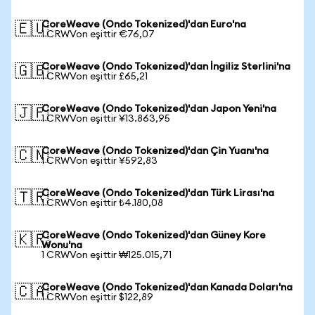
CoreWeave (Ondo Tokenized)'dan Euro'na
🇪🇺
1 CRWVon eşittir €76,07
CoreWeave (Ondo Tokenized)'dan İngiliz Sterlini'na
🇬🇧
1 CRWVon eşittir £65,21
CoreWeave (Ondo Tokenized)'dan Japon Yeni'na
🇯🇵
1 CRWVon eşittir ¥13.863,95
CoreWeave (Ondo Tokenized)'dan Çin Yuanı'na
🇨🇳
1 CRWVon eşittir ¥592,83
CoreWeave (Ondo Tokenized)'dan Türk Lirası'na
🇹🇷
1 CRWVon eşittir ₺4.180,08
CoreWeave (Ondo Tokenized)'dan Güney Kore
🇰🇷
Wonu'na
1 CRWVon eşittir ₩125.015,71
CoreWeave (Ondo Tokenized)'dan Kanada Doları'na
🇨🇦
1 CRWVon eşittir $122,89