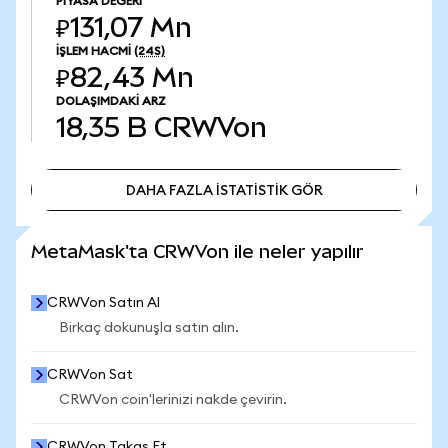
PIYASA DEĞERI
₽131,07 Mn
İŞLEM HACMI
(24S)
₽82,43 Mn
DOLAŞIMDAKI ARZ
18,35 B
CRWVon
DAHA FAZLA İSTATİSTİK GÖR
DAHA FAZLA İSTATİSTİK GÖR
MetaMask'ta CRWVon ile neler yapılır
CRWVon Satın Al
Birkaç dokunuşla satın alın.
CRWVon Sat
CRWVon coin'lerinizi nakde çevirin.
CRWVon Takas Et