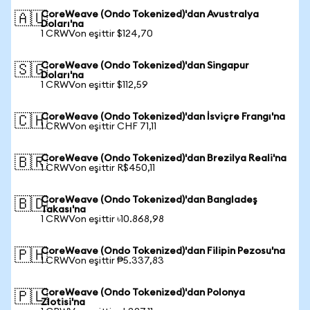
CoreWeave (Ondo Tokenized)'dan Avustralya
🇦🇺
Doları'na
1 CRWVon eşittir $124,70
CoreWeave (Ondo Tokenized)'dan Singapur
🇸🇬
Doları'na
1 CRWVon eşittir $112,59
CoreWeave (Ondo Tokenized)'dan İsviçre Frangı'na
🇨🇭
1 CRWVon eşittir CHF 71,11
CoreWeave (Ondo Tokenized)'dan Brezilya Reali'na
🇧🇷
1 CRWVon eşittir R$450,11
CoreWeave (Ondo Tokenized)'dan Bangladeş
🇧🇩
Takası'na
1 CRWVon eşittir ৳10.868,98
CoreWeave (Ondo Tokenized)'dan Filipin Pezosu'na
🇵🇭
1 CRWVon eşittir ₱5.337,83
CoreWeave (Ondo Tokenized)'dan Polonya
🇵🇱
Zlotisi'na