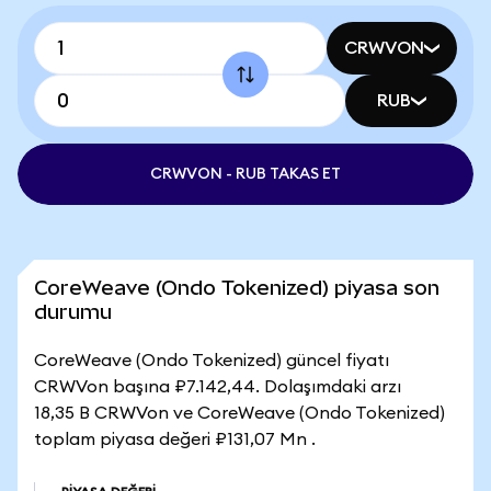
CRWVON
RUB
CRWVON - RUB TAKAS ET
CoreWeave (Ondo Tokenized) piyasa son
durumu
CoreWeave (Ondo Tokenized) güncel fiyatı
CRWVon başına ₽7.142,44. Dolaşımdaki arzı
18,35 B CRWVon ve CoreWeave (Ondo Tokenized)
toplam piyasa değeri ₽131,07 Mn .