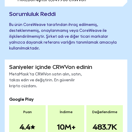
1 RKLBon eşittir 0,849968 CRWVon
Sorumluluk Reddi
Bu ürün CoreWeave tarafından ihraç edilmemiş,
desteklenmemiş, onaylanmamış veya CoreWeave ile
ilişkilendirilmemiştir. Şirket adı ve diğer ticari markalar
yalnızca dayanak referans varlığını tanımlamak amacıyla
kullanılmaktadır.
Saniyeler içinde CRWVon edinin
MetaMask'ta CRWVon satın alın, satın,
takas edin ve değiştirin. En güvenilir
kripto cüzdanı.
Google Play
Puan
İndirme
Değerlendirme
4.4
10M+
483.7K