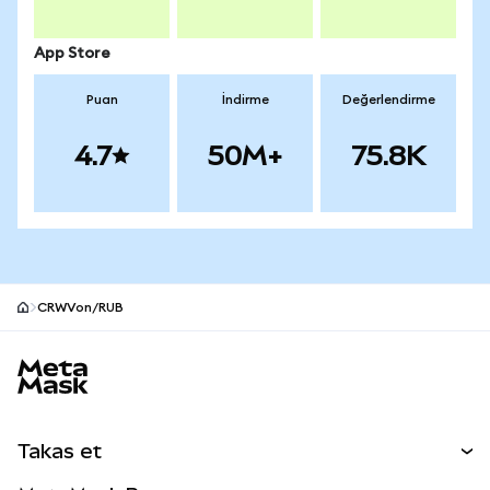
App Store
Puan
İndirme
Değerlendirme
4.7
50M+
75.8K
CRWVon/RUB
MetaMask site alt bilgisi
Takas et
Takas İşlemleri