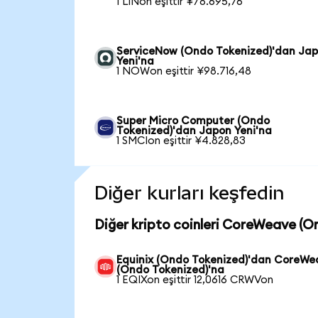
1 LINon eşittir ¥78.695,76
ServiceNow (Ondo Tokenized)'dan Ja
Yeni'na
1 NOWon eşittir ¥98.716,48
Super Micro Computer (Ondo
Tokenized)'dan Japon Yeni'na
1 SMCIon eşittir ¥4.828,83
Diğer kurları keşfedin
Diğer kripto coinleri CoreWeave (O
Equinix (Ondo Tokenized)'dan CoreWe
(Ondo Tokenized)'na
1 EQIXon eşittir 12,0616 CRWVon