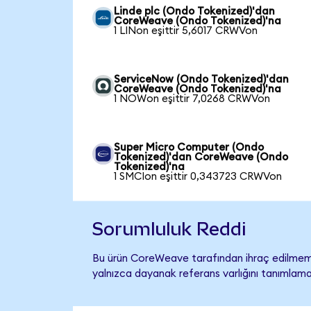
Linde plc (Ondo Tokenized)'dan
CoreWeave (Ondo Tokenized)'na
1 LINon eşittir 5,6017 CRWVon
ServiceNow (Ondo Tokenized)'dan
CoreWeave (Ondo Tokenized)'na
1 NOWon eşittir 7,0268 CRWVon
Super Micro Computer (Ondo
Tokenized)'dan CoreWeave (Ondo
Tokenized)'na
1 SMCIon eşittir 0,343723 CRWVon
Sorumluluk Reddi
Bu ürün CoreWeave tarafından ihraç edilmemiş
yalnızca dayanak referans varlığını tanımlama