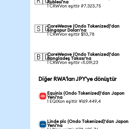
🇷🇺
Rublesi'na
1 CRWVon eşittir ₽7.323,75
CoreWeave (Ondo Tokenized)'dan
🇸🇬
Singapur Doları'na
1 CRWVon eşittir $113,78
CoreWeave (Ondo Tokenized)'dan
🇧🇩
Bangladeş Takası'na
1 CRWVon eşittir ৳11.019,23
Diğer RWA'ları JPY'ye dönüştür
Equinix (Ondo Tokenized)'dan Japon
Yeni'na
1 EQIXon eşittir ¥169.449,4
Linde plc (Ondo Tokenized)'dan Japon
Yeni'na