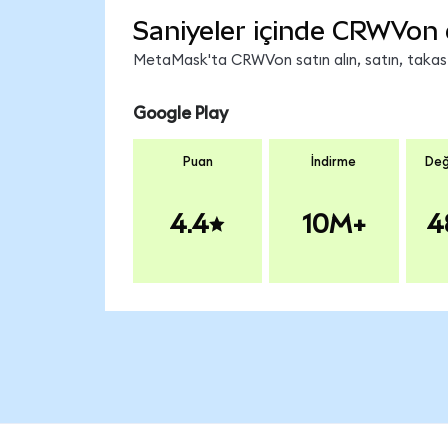
Saniyeler içinde CRWVon 
MetaMask'ta CRWVon satın alın, satın, takas ed
Google Play
Puan
İndirme
Değ
4.4
10M+
4