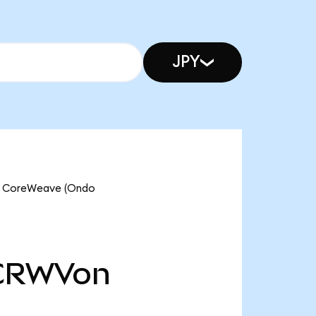
JPY
ve CoreWeave (Ondo
CRWVon