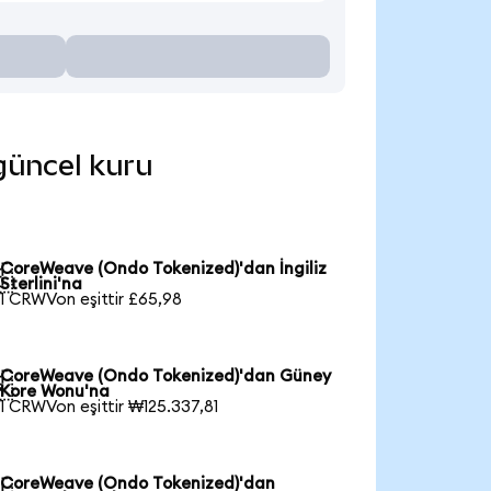
 güncel kuru
CoreWeave (Ondo Tokenized)'dan İngiliz

Sterlini'na
1 CRWVon eşittir £65,98
CoreWeave (Ondo Tokenized)'dan Güney

Kore Wonu'na
1 CRWVon eşittir ₩125.337,81
CoreWeave (Ondo Tokenized)'dan