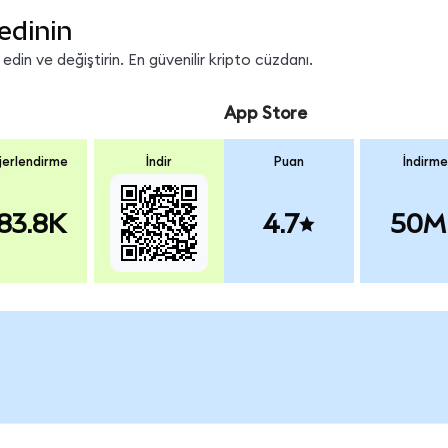
edinin
in ve değiştirin. En güvenilir kripto cüzdanı.
App Store
erlendirme
İndir
Puan
İndirme
83.8K
4.7
50M