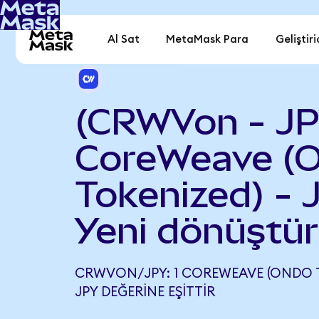
Al Sat
MetaMask Para
Geliştiri
(CRWVon - JP
CoreWeave (
Tokenized) - 
Yeni dönüştür
CRWVON/JPY: 1 COREWEAVE (ONDO TO
JPY DEĞERINE EŞITTIR