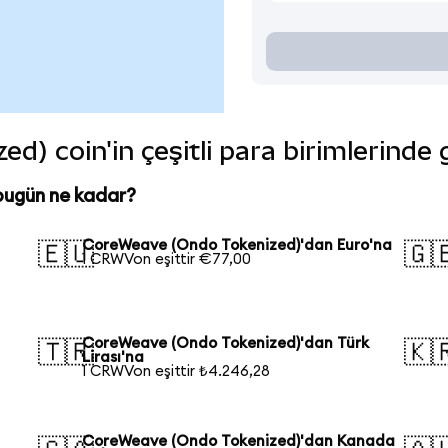
) coin'in çeşitli para birimlerinde
bugün ne kadar?
CoreWeave (Ondo Tokenized)'dan Euro'na
🇪🇺
🇬
1 CRWVon eşittir €77,00
CoreWeave (Ondo Tokenized)'dan Türk
🇹🇷
🇰
Lirası'na
1 CRWVon eşittir ₺4.246,28
CoreWeave (Ondo Tokenized)'dan Kanada