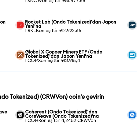
1 SNOWon eşittir ¥51.477,56
pon
Rocket Lab (Ondo Tokenized)'dan Japon
Yeni'na
1 RKLBon eşittir ¥12.922,65
Global X Copper Miners ETF (Ondo
Tokenized)'dan Japon Yeni'na
1 COPXon eşittir ¥13.918,4
ndo Tokenized) (CRWVon) coin'e çevirin
ave
Coherent (Ondo Tokenized)'dan
CoreWeave (Ondo Tokenized)'na
1 COHRon eşittir 4,2452 CRWVon