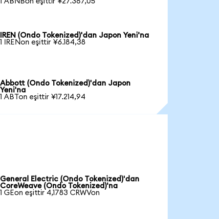
1 ABNBon eşittir ¥27.387,05
IREN (Ondo Tokenized)'dan Japon Yeni'na
1 IRENon eşittir ¥6.184,38
Abbott (Ondo Tokenized)'dan Japon
Yeni'na
1 ABTon eşittir ¥17.214,94
General Electric (Ondo Tokenized)'dan
CoreWeave (Ondo Tokenized)'na
1 GEon eşittir 4,1783 CRWVon