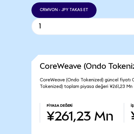
CRWVON - JPY TAKAS ET
CoreWeave (Ondo Tokeni
CoreWeave (Ondo Tokenized) güncel fiyatı 
Tokenized) toplam piyasa değeri ¥261,23 Mn 
PIYASA DEĞERI
İ
¥261,23 Mn