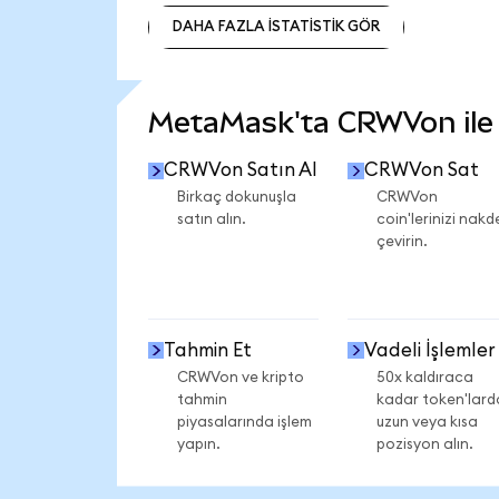
DAHA FAZLA İSTATİSTİK GÖR
DAHA FAZLA İSTATİSTİK GÖR
MetaMask'ta CRWVon ile n
CRWVon Satın Al
CRWVon Sat
Birkaç dokunuşla
CRWVon
satın alın.
coin'lerinizi nakd
çevirin.
Tahmin Et
Vadeli İşlemler
CRWVon ve kripto
50x kaldıraca
tahmin
kadar token'lard
piyasalarında işlem
uzun veya kısa
yapın.
pozisyon alın.