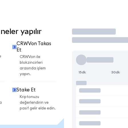
eler yapılır
İşlem Yap
CRWVon Takas
Et
e
CRWVon ile
blokzincirleri
arasında işlem
15dk
30dk
yapın.
Stake Et
Kriptonuzu
a
değerlendirin ve
pasif gelir elde edin.