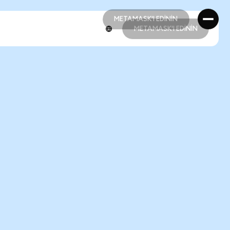
METAMASK'I EDİNİN
METAMASK'I EDİNİN
METAMASK'I EDİNİN
METAMASK'I EDİNİN