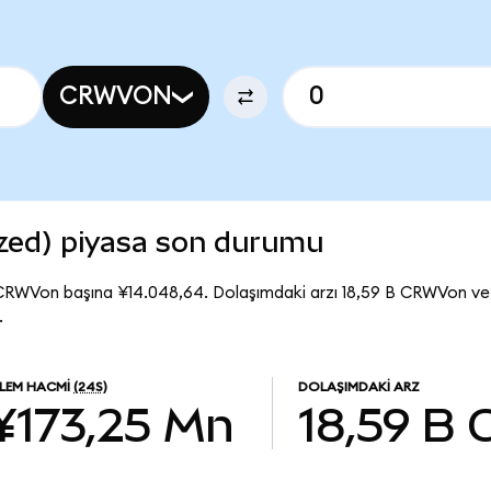
CRWVON
zed) piyasa son durumu
CRWVon başına ¥14.048,64. Dolaşımdaki arzı 18,59 B CRWVon 
.
ŞLEM HACMI
(24S)
DOLAŞIMDAKI ARZ
¥173,25 Mn
18,59 B