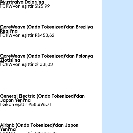

Avustralya Doları'na
1 CRWVon eşittir $125,99
CoreWeave (Ondo Tokenized)'dan Brezilya

Reali'na
1 CRWVon eşittir R$453,82
CoreWeave (Ondo Tokenized)'dan Polonya

Zlotisi'na
1 CRWVon eşittir zł 331,03
General Electric (Ondo Tokenized)'dan
Japon Yeni'na
1 GEon eşittir ¥58.698,71
Airbnb (Ondo Tokenized)'dan Japon
Yeni'na