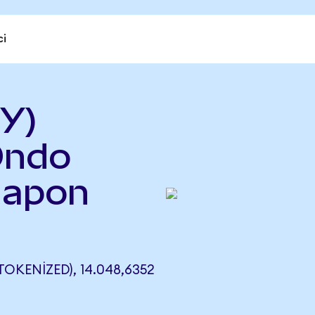
ci
Y)
Ondo
Japon
KENIZED), 14.048,6352