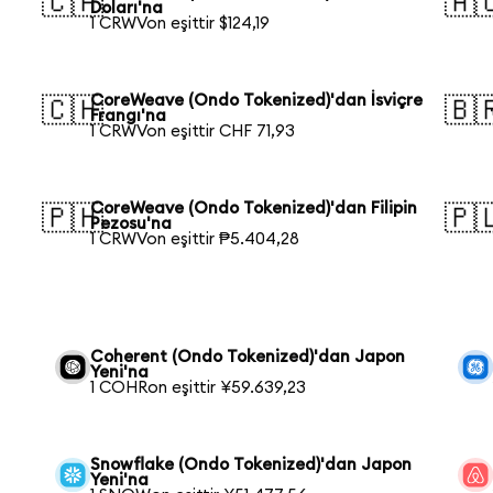
🇨🇦
🇦
Doları'na
1 CRWVon eşittir $124,19
CoreWeave (Ondo Tokenized)'dan İsviçre
🇨🇭
🇧
Frangı'na
1 CRWVon eşittir CHF 71,93
CoreWeave (Ondo Tokenized)'dan Filipin
🇵🇭
🇵
Pezosu'na
1 CRWVon eşittir ₱5.404,28
Coherent (Ondo Tokenized)'dan Japon
Yeni'na
1 COHRon eşittir ¥59.639,23
Snowflake (Ondo Tokenized)'dan Japon
Yeni'na