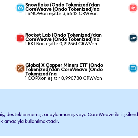
Snowflake (Ondo Tokenized)'dan
CoreWeave (Ondo Tokenized)'na
1 SNOWon eşittir 3,6642 CRWVon
Rocket Lab (Ondo Tokenized)'dan
CoreWeave (Ondo Tokenized)'na
1 RKLBon eşittir 0,919851 CRWVon
Global X Copper Miners ETF (Ondo
Tokenized)'dan CoreWeave (Ondo
Tokenized)'na
1 COPXon eşittir 0,990730 CRWVon
, desteklenmemiş, onaylanmamış veya CoreWeave ile ilişkilendiril
k amacıyla kullanılmaktadır.