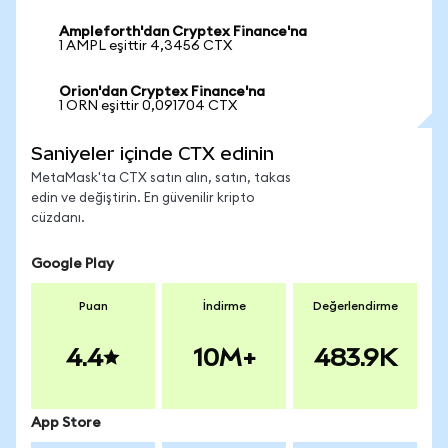
Ampleforth'dan Cryptex Finance'na
1 AMPL eşittir 4,3456 CTX
Orion'dan Cryptex Finance'na
1 ORN eşittir 0,091704 CTX
Saniyeler içinde CTX edinin
MetaMask'ta CTX satın alın, satın, takas
edin ve değiştirin. En güvenilir kripto
cüzdanı.
Google Play
Puan
İndirme
Değerlendirme
4.4
10M+
483.9K
App Store