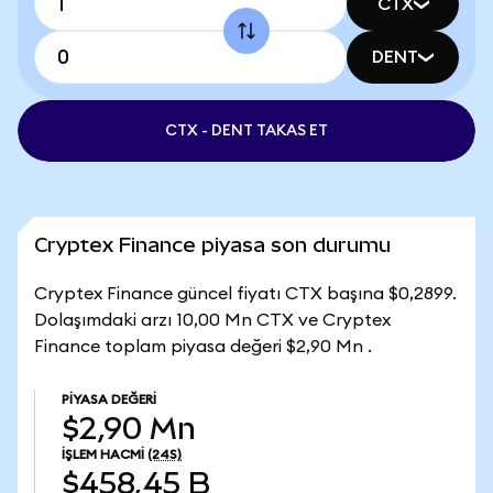
CTX
DENT
CTX - DENT TAKAS ET
Cryptex Finance piyasa son durumu
Cryptex Finance güncel fiyatı CTX başına $0,2899.
Dolaşımdaki arzı 10,00 Mn CTX ve Cryptex
Finance toplam piyasa değeri $2,90 Mn .
PIYASA DEĞERI
$2,90 Mn
İŞLEM HACMI
(24S)
$458,45 B