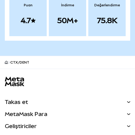
Puan
İndirme
Değerlendirme
4.7
50M+
75.8K
CTX/DENT
MetaMask site alt bilgisi
Takas et
Takas İşlemleri
MetaMask Para
Tahmin Et
YENİ
Kripto Al
Geliştiriciler
Perps
YENİ
MetaMask Kart
Dökümantasyon