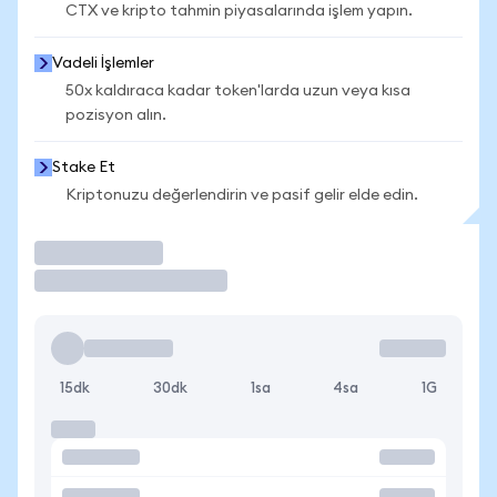
CTX ve kripto tahmin piyasalarında işlem yapın.
Vadeli İşlemler
50x kaldıraca kadar token'larda uzun veya kısa
pozisyon alın.
Stake Et
Kriptonuzu değerlendirin ve pasif gelir elde edin.
İşlem Yap
15dk
30dk
1sa
4sa
1G