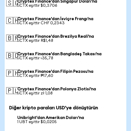
Cryptex Finance'dan Singapur Doları'na
🇸🇬
1 CTX eşittir $0,3706
Cryptex Finance'dan İsviçre Frangı'na
🇨🇭
1 CTX eşittir CHF 0,2343
Cryptex Finance'dan Brezilya Reali'na
🇧🇷
1 CTX eşittir R$1,48
Cryptex Finance'dan Bangladeş Takası'na
🇧🇩
1 CTX eşittir ৳35,78
Cryptex Finance'dan Filipin Pezosu'na
🇵🇭
1 CTX eşittir ₱17,60
Cryptex Finance'dan Polonya Zlotisi'na
🇵🇱
1 CTX eşittir zł 1,08
Diğer kripto paraları USD'ye dönüştürün
Unibright'dan Amerikan Doları'na
1 UBT eşittir $0,0205