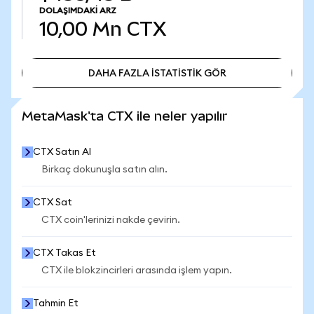
DOLAŞIMDAKI ARZ
10,00 Mn
CTX
DAHA FAZLA İSTATİSTİK GÖR
DAHA FAZLA İSTATİSTİK GÖR
MetaMask'ta CTX ile neler yapılır
CTX Satın Al
Birkaç dokunuşla satın alın.
CTX Sat
CTX coin'lerinizi nakde çevirin.
CTX Takas Et
CTX ile blokzincirleri arasında işlem yapın.
Tahmin Et