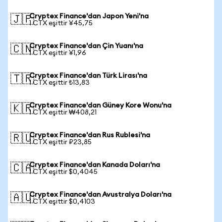
Cryptex Finance'dan Japon Yeni'na
🇯🇵
1 CTX eşittir ¥45,75
Cryptex Finance'dan Çin Yuanı'na
🇨🇳
1 CTX eşittir ¥1,96
Cryptex Finance'dan Türk Lirası'na
🇹🇷
1 CTX eşittir ₺13,83
Cryptex Finance'dan Güney Kore Wonu'na
🇰🇷
1 CTX eşittir ₩408,21
Cryptex Finance'dan Rus Rublesi'na
🇷🇺
1 CTX eşittir ₽23,85
Cryptex Finance'dan Kanada Doları'na
🇨🇦
1 CTX eşittir $0,4045
Cryptex Finance'dan Avustralya Doları'na
🇦🇺
1 CTX eşittir $0,4103