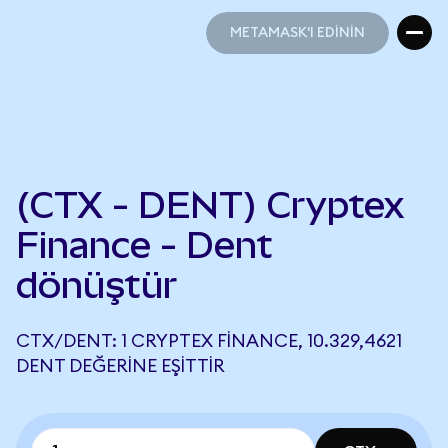
METAMASK'I EDİNİN
METAMASK'I EDİNİN
(CTX - DENT) Cryptex
Finance - Dent
dönüştür
CTX/DENT: 1 CRYPTEX FINANCE, 10.329,4621
DENT DEĞERINE EŞITTIR