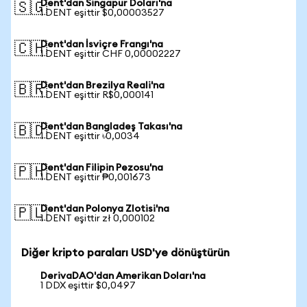
Dent'dan Singapur Doları'na
🇸🇬
1 DENT eşittir $0,00003527
Dent'dan İsviçre Frangı'na
🇨🇭
1 DENT eşittir CHF 0,00002227
Dent'dan Brezilya Reali'na
🇧🇷
1 DENT eşittir R$0,000141
Dent'dan Bangladeş Takası'na
🇧🇩
1 DENT eşittir ৳0,0034
Dent'dan Filipin Pezosu'na
🇵🇭
1 DENT eşittir ₱0,001673
Dent'dan Polonya Zlotisi'na
🇵🇱
1 DENT eşittir zł 0,000102
Diğer kripto paraları USD'ye dönüştürün
DerivaDAO'dan Amerikan Doları'na
1 DDX eşittir $0,0497