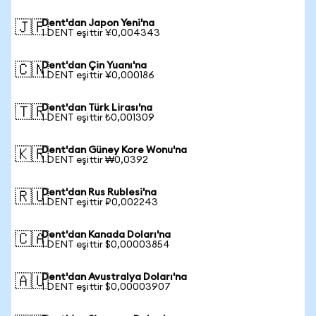
Dent'dan Japon Yeni'na
🇯🇵
1 DENT eşittir ¥0,004343
Dent'dan Çin Yuanı'na
🇨🇳
1 DENT eşittir ¥0,000186
Dent'dan Türk Lirası'na
🇹🇷
1 DENT eşittir ₺0,001309
Dent'dan Güney Kore Wonu'na
🇰🇷
1 DENT eşittir ₩0,0392
Dent'dan Rus Rublesi'na
🇷🇺
1 DENT eşittir ₽0,002243
Dent'dan Kanada Doları'na
🇨🇦
1 DENT eşittir $0,00003854
Dent'dan Avustralya Doları'na
🇦🇺
1 DENT eşittir $0,00003907