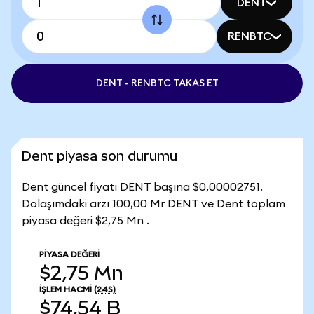
DENT
RENBTC
DENT - RENBTC TAKAS ET
Dent piyasa son durumu
Dent güncel fiyatı DENT başına $0,00002751.
Dolaşımdaki arzı 100,00 Mr DENT ve Dent toplam
piyasa değeri $2,75 Mn .
PIYASA DEĞERI
$2,75 Mn
İŞLEM HACMI
(24S)
$74,54 B