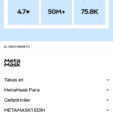
4.7
50M+
75.8K
DENT/RENBTC
MetaMask site alt bilgisi
Takas et
Takas İşlemleri
MetaMask Para
Tahmin Et
YENİ
Kripto Al
Geliştiriciler
Perps
YENİ
MetaMask Kart
Dökümantasyon
METAMASK'İ EDİN
RWA'lar