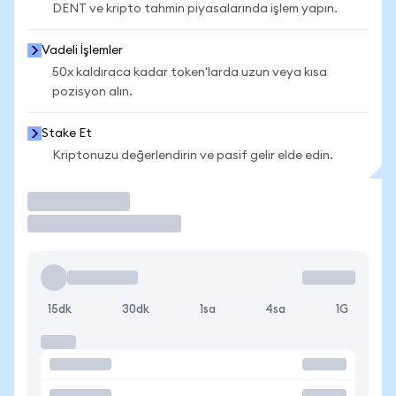
DENT ve kripto tahmin piyasalarında işlem yapın.
Vadeli İşlemler
50x kaldıraca kadar token'larda uzun veya kısa
pozisyon alın.
Stake Et
Kriptonuzu değerlendirin ve pasif gelir elde edin.
İşlem Yap
15dk
30dk
1sa
4sa
1G