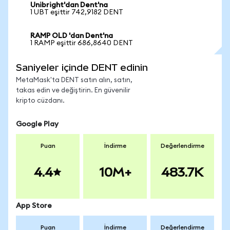
Unibright'dan Dent'na
1 UBT eşittir 742,9182 DENT
RAMP OLD 'dan Dent'na
1 RAMP eşittir 686,8640 DENT
Saniyeler içinde DENT edinin
MetaMask'ta DENT satın alın, satın,
takas edin ve değiştirin. En güvenilir
kripto cüzdanı.
Google Play
Puan
İndirme
Değerlendirme
4.4
10M+
483.7K
App Store
Puan
İndirme
Değerlendirme