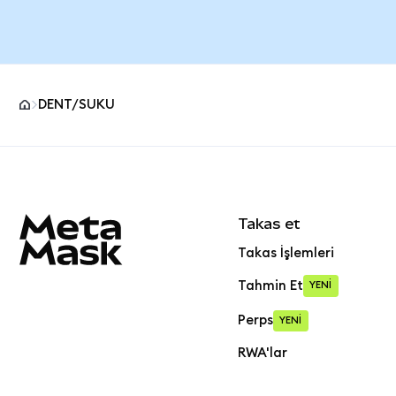
DENT/SUKU
MetaMask site alt bilgisi
Takas et
Takas İşlemleri
Tahmin Et
YENİ
Perps
YENİ
RWA'lar