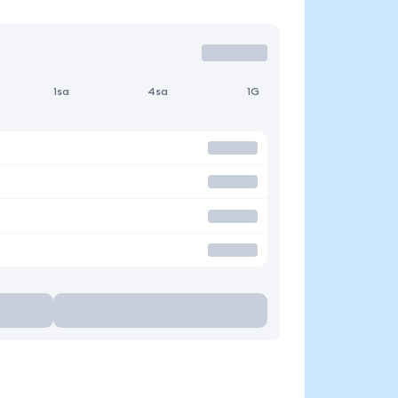
1sa
4sa
1G