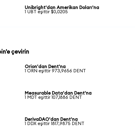
Unibright'dan Amerikan Doları'na
1 UBT eşittir $0,0205
in'e çevirin
Orion'dan Dent'na
1 ORN eşittir 973,9656 DENT
Measurable Data'dan Dent'na
1 MDT eşittir 107,1886 DENT
DerivaDAO'dan Dent'na
1 DDX eşittir 1817,9875 DENT