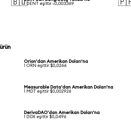
🇧🇩
🇵
1 DENT eşittir ৳0,003369
ürün
Orion'dan Amerikan Doları'na
1 ORN eşittir $0,0266
Measurable Data'dan Amerikan Doları'na
1 MDT eşittir $0,002926
DerivaDAO'dan Amerikan Doları'na
1 DDX eşittir $0,0496