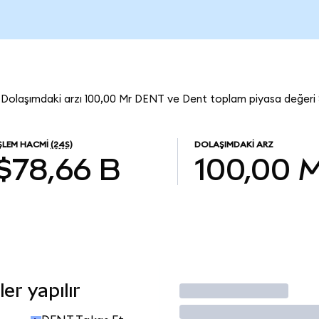
Dolaşımdaki arzı 100,00 Mr DENT ve Dent toplam piyasa değeri 
İŞLEM HACMI
(24S)
DOLAŞIMDAKI ARZ
$78,66 B
100,00 
r yapılır
İşlem Yap