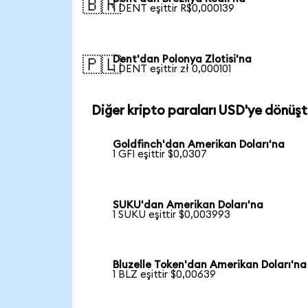
🇧🇷
1 DENT eşittir R$0,000139
Dent'dan Polonya Zlotisi'na
🇵🇱
1 DENT eşittir zł 0,000101
Diğer kripto paraları USD'ye dönüşt
Goldfinch'dan Amerikan Doları'na
1 GFI eşittir $0,0307
SUKU'dan Amerikan Doları'na
1 SUKU eşittir $0,003993
Bluzelle Token'dan Amerikan Doları'na
1 BLZ eşittir $0,00639