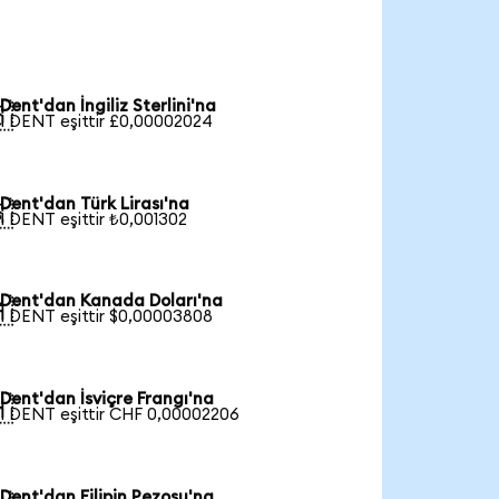
Dent'dan İngiliz Sterlini'na

1 DENT eşittir £0,00002024
Dent'dan Türk Lirası'na

1 DENT eşittir ₺0,001302
Dent'dan Kanada Doları'na

1 DENT eşittir $0,00003808
Dent'dan İsviçre Frangı'na

1 DENT eşittir CHF 0,00002206
Dent'dan Filipin Pezosu'na