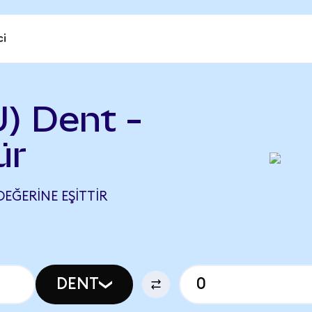
ci
) Dent -
ür
DEĞERINE EŞITTIR
DENT