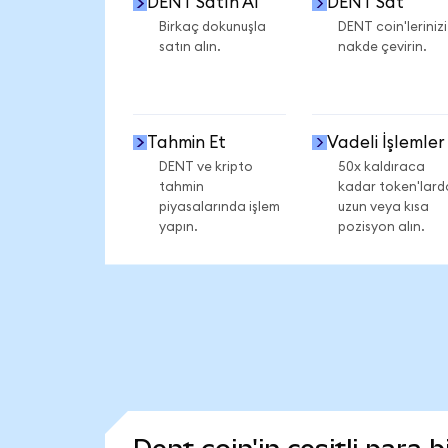
DENT Satın Al
DENT Sat
Birkaç dokunuşla
DENT coin'lerinizi
satın alın.
nakde çevirin.
Tahmin Et
Vadeli İşlemler
DENT ve kripto
50x kaldıraca
tahmin
kadar token'lard
piyasalarında işlem
uzun veya kısa
yapın.
pozisyon alın.