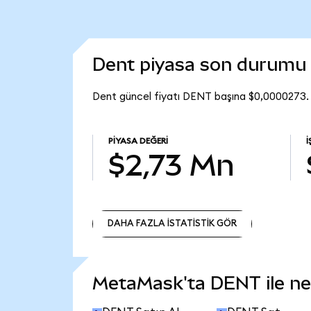
Dent piyasa son durumu
Dent güncel fiyatı DENT başına $0,0000273. 
PIYASA DEĞERI
$2,73 Mn
DAHA FAZLA İSTATİSTİK GÖR
DAHA FAZLA İSTATİSTİK GÖR
MetaMask'ta DENT ile nele