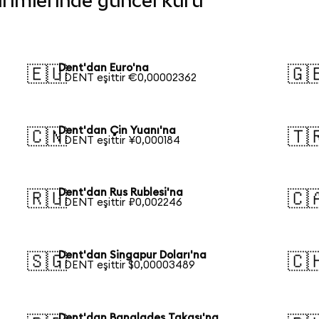
birimlerinde güncel kuru
Dent'dan Euro'na
🇪🇺
🇬
1 DENT eşittir €0,00002362
Dent'dan Çin Yuanı'na
🇨🇳
🇹
1 DENT eşittir ¥0,000184
Dent'dan Rus Rublesi'na
🇷🇺
🇨
1 DENT eşittir ₽0,002246
Dent'dan Singapur Doları'na
🇸🇬
🇨
1 DENT eşittir $0,00003489
Dent'dan Bangladeş Takası'na