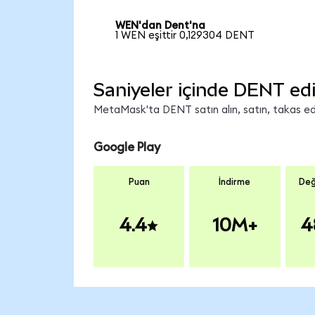
WEN'dan Dent'na
1 WEN eşittir 0,129304 DENT
Saniyeler içinde DENT ed
MetaMask'ta DENT satın alın, satın, takas edin
Google Play
Puan
İndirme
Değ
4.4
10M+
4