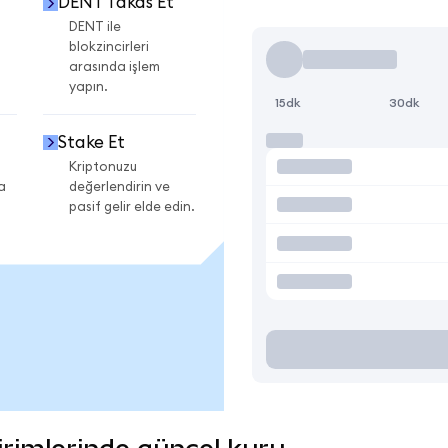
DENT Takas Et
DENT ile
blokzincirleri
arasında işlem
yapın.
15dk
30dk
Stake Et
Kriptonuzu
a
değerlendirin ve
pasif gelir elde edin.