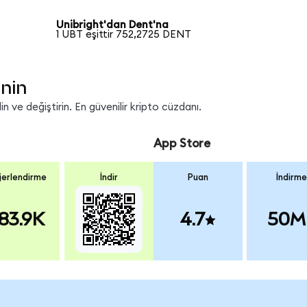
Unibright'dan Dent'na
1 UBT eşittir 752,2725 DENT
inin
 ve değiştirin. En güvenilir kripto cüzdanı.
App Store
erlendirme
İndir
Puan
İndirme
83.9K
4.7
50M