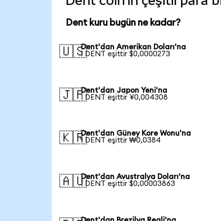
Dent coin'in çeşitli para 
Dent kuru bugün ne kadar?
Dent'dan Amerikan Doları'na
🇺🇸
1 DENT eşittir $0,0000273
Dent'dan Japon Yeni'na
🇯🇵
1 DENT eşittir ¥0,004308
Dent'dan Güney Kore Wonu'na
🇰🇷
1 DENT eşittir ₩0,0384
Dent'dan Avustralya Doları'na
🇦🇺
1 DENT eşittir $0,00003863
Dent'dan Brezilya Reali'na