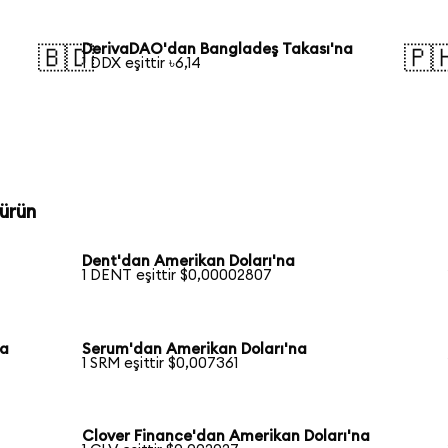
DerivaDAO'dan Bangladeş Takası'na
🇧🇩
🇵
1 DDX eşittir ৳6,14
ürün
Dent'dan Amerikan Doları'na
1 DENT eşittir $0,00002807
na
Serum'dan Amerikan Doları'na
1 SRM eşittir $0,007361
Clover Finance'dan Amerikan Doları'na