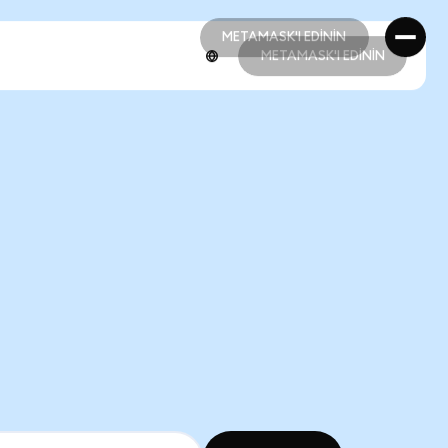
METAMASK'I EDİNİN
METAMASK'I EDİNİN
METAMASK'I EDİNİN
METAMASK'I EDİNİN