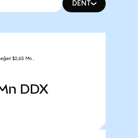
DENT
ğeri $2,65 Mn .
 Mn
DDX