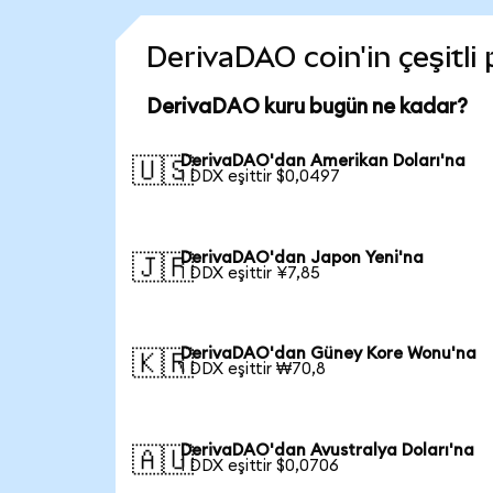
DerivaDAO coin'in çeşitli
DerivaDAO kuru bugün ne kadar?
DerivaDAO'dan Amerikan Doları'na
🇺🇸
1 DDX eşittir $0,0497
DerivaDAO'dan Japon Yeni'na
🇯🇵
1 DDX eşittir ¥7,85
DerivaDAO'dan Güney Kore Wonu'na
🇰🇷
1 DDX eşittir ₩70,8
DerivaDAO'dan Avustralya Doları'na
🇦🇺
1 DDX eşittir $0,0706