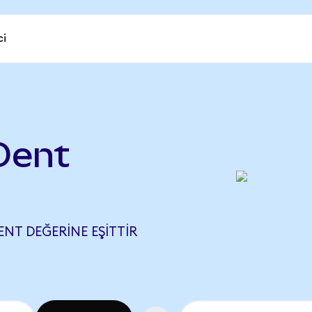
ci
)
Dent
DENT DEĞERINE EŞITTIR