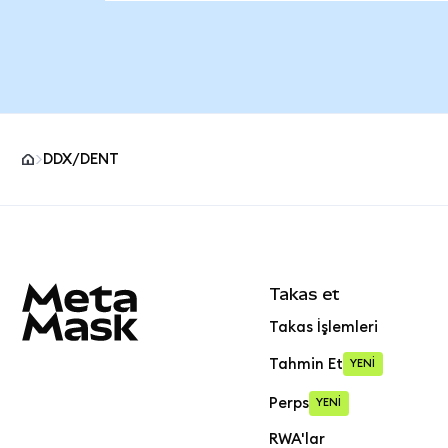
DDX/DENT
MetaMask site alt bilgisi
Takas et
Takas İşlemleri
Tahmin Et
YENİ
Perps
YENİ
RWA'lar