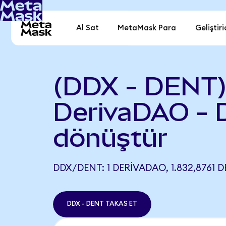
Al Sat
MetaMask Para
Geliştiri
(DDX - DENT
DerivaDAO - 
dönüştür
DDX/DENT: 1 DERIVADAO, 1.832,8761 
DDX - DENT TAKAS ET