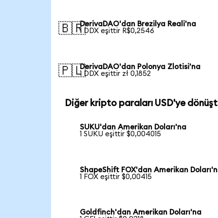
DerivaDAO'dan Brezilya Reali'na
🇧🇷
1 DDX eşittir R$0,2546
DerivaDAO'dan Polonya Zlotisi'na
🇵🇱
1 DDX eşittir zł 0,1852
Diğer kripto paraları USD'ye dönüşt
SUKU'dan Amerikan Doları'na
1 SUKU eşittir $0,004015
ShapeShift FOX'dan Amerikan Doları'
1 FOX eşittir $0,00415
Goldfinch'dan Amerikan Doları'na