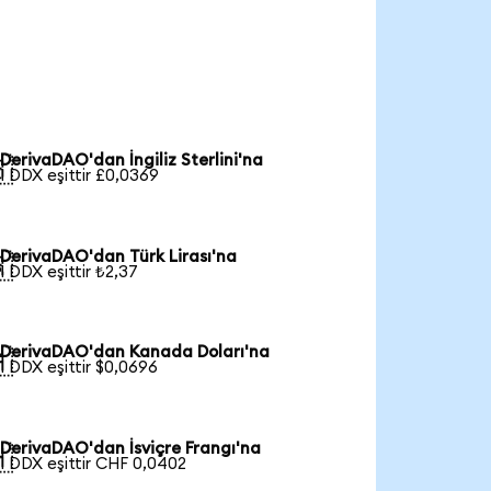
DerivaDAO'dan İngiliz Sterlini'na

1 DDX eşittir £0,0369
DerivaDAO'dan Türk Lirası'na

1 DDX eşittir ₺2,37
DerivaDAO'dan Kanada Doları'na

1 DDX eşittir $0,0696
DerivaDAO'dan İsviçre Frangı'na

1 DDX eşittir CHF 0,0402