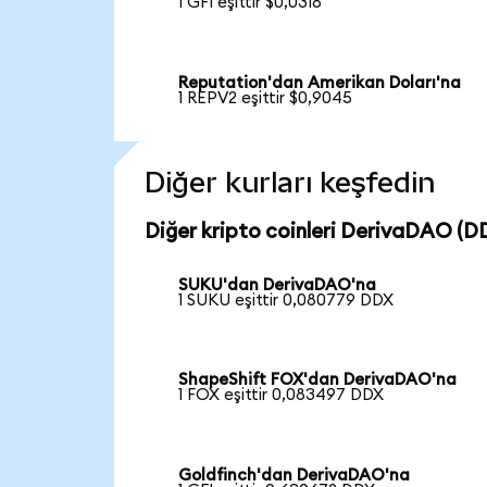
1 GFI eşittir $0,0318
Reputation'dan Amerikan Doları'na
1 REPV2 eşittir $0,9045
Diğer kurları keşfedin
Diğer kripto coinleri DerivaDAO (DD
SUKU'dan DerivaDAO'na
1 SUKU eşittir 0,080779 DDX
ShapeShift FOX'dan DerivaDAO'na
1 FOX eşittir 0,083497 DDX
Goldfinch'dan DerivaDAO'na