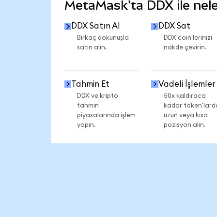
MetaMask'ta DDX ile neler
DDX Satın Al
DDX Sat
Birkaç dokunuşla
DDX coin'lerinizi
satın alın.
nakde çevirin.
Tahmin Et
Vadeli İşlemler
DDX ve kripto
50x kaldıraca
tahmin
kadar token'lard
piyasalarında işlem
uzun veya kısa
yapın.
pozisyon alın.