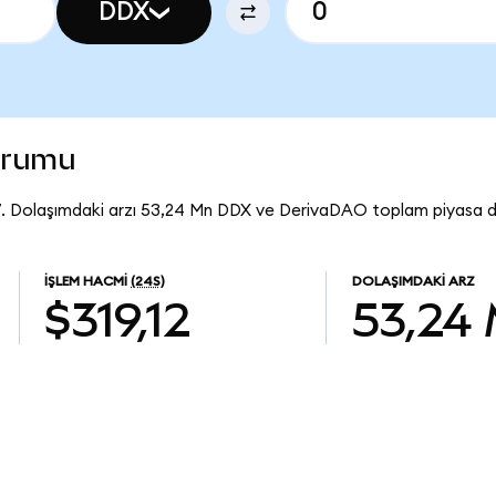
DDX
urumu
. Dolaşımdaki arzı 53,24 Mn DDX ve DerivaDAO toplam piyasa de
İŞLEM HACMI
(24S)
DOLAŞIMDAKI ARZ
$319,12
53,24