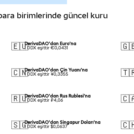
 para birimlerinde güncel kuru
DerivaDAO'dan Euro'na
🇪🇺
🇬
1 DDX eşittir €0,0431
DerivaDAO'dan Çin Yuanı'na
🇨🇳
🇹
1 DDX eşittir ¥0,3355
DerivaDAO'dan Rus Rublesi'na
🇷🇺
🇨
1 DDX eşittir ₽4,06
DerivaDAO'dan Singapur Doları'na
🇸🇬
🇨
1 DDX eşittir $0,0637