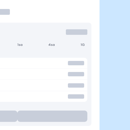
1sa
4sa
1G