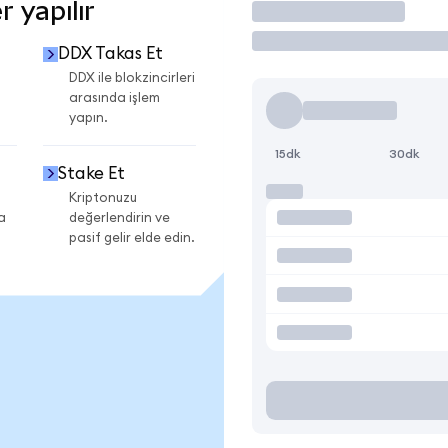
 yapılır
İşlem Yap
DDX Takas Et
DDX ile blokzincirleri
arasında işlem
yapın.
15dk
30dk
Stake Et
Kriptonuzu
a
değerlendirin ve
pasif gelir elde edin.