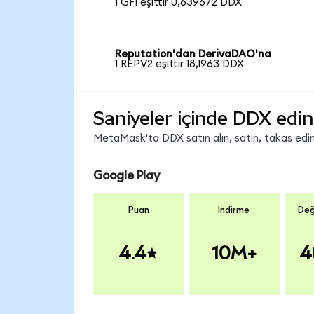
1 GFI eşittir 0,639672 DDX
Reputation'dan DerivaDAO'na
1 REPV2 eşittir 18,1963 DDX
Saniyeler içinde DDX edin
MetaMask'ta DDX satın alın, satın, takas edin 
Google Play
Puan
İndirme
Değ
4.4
10M+
4