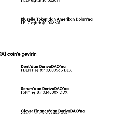
1 CLV eşittir $0,002027
Bluzelle Token'dan Amerikan Doları'na
1 BLZ eşittir $0,006601
X) coin'e çevirin
Dent'dan DerivaDAO'na
1 DENT eşittir 0,000565 DDX
Serum'dan DerivaDAO'na
1 SRM eşittir 0,148089 DDX
Clover Finance'dan DerivaDAO'na