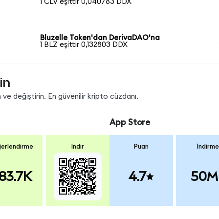
1 CLV eşittir 0,040783 DDX
Bluzelle Token'dan DerivaDAO'na
1 BLZ eşittir 0,132803 DDX
in
ve değiştirin. En güvenilir kripto cüzdanı.
App Store
erlendirme
İndir
Puan
İndirme
83.7K
4.7
50M