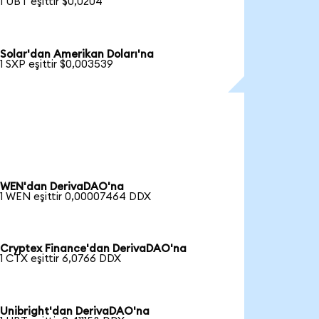
1 UBT eşittir $0,0204
Solar'dan Amerikan Doları'na
1 SXP eşittir $0,003539
WEN'dan DerivaDAO'na
1 WEN eşittir 0,00007464 DDX
Cryptex Finance'dan DerivaDAO'na
1 CTX eşittir 6,0766 DDX
Unibright'dan DerivaDAO'na