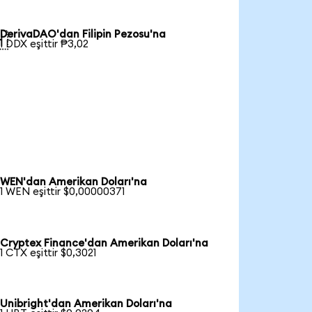
DerivaDAO'dan Filipin Pezosu'na

1 DDX eşittir ₱3,02
WEN'dan Amerikan Doları'na
1 WEN eşittir $0,00000371
Cryptex Finance'dan Amerikan Doları'na
1 CTX eşittir $0,3021
Unibright'dan Amerikan Doları'na