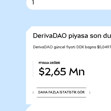
DerivaDAO piyasa son d
DerivaDAO güncel fiyatı DDX başına $0,0497
PIYASA DEĞERI
$2,65 Mn
DAHA FAZLA İSTATİSTİK GÖR
DAHA FAZLA İSTATİSTİK GÖR