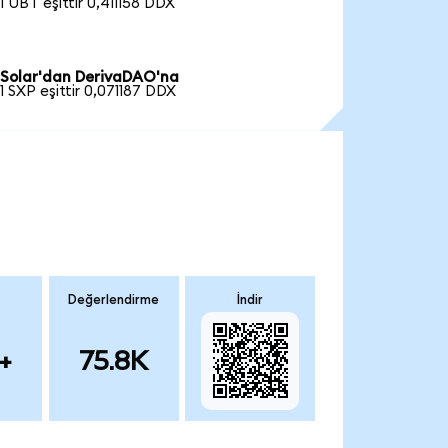
1 UBT eşittir 0,411158 DDX
Solar'dan DerivaDAO'na
1 SXP eşittir 0,071187 DDX
Değerlendirme
İndir
+
75.8K