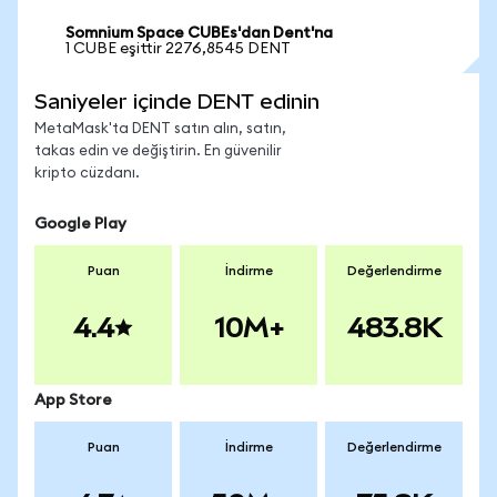
Somnium Space CUBEs'dan Dent'na
1 CUBE eşittir 2276,8545 DENT
Saniyeler içinde DENT edinin
MetaMask'ta DENT satın alın, satın,
takas edin ve değiştirin. En güvenilir
kripto cüzdanı.
Google Play
Puan
İndirme
Değerlendirme
4.4
10M+
483.8K
App Store
Puan
İndirme
Değerlendirme