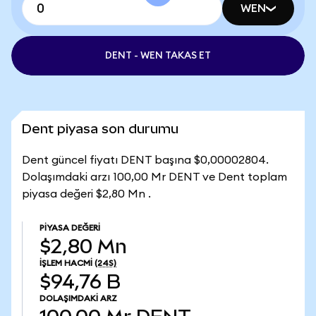
WEN
DENT - WEN TAKAS ET
Dent piyasa son durumu
Dent güncel fiyatı DENT başına $0,00002804.
Dolaşımdaki arzı 100,00 Mr DENT ve Dent toplam
piyasa değeri $2,80 Mn .
PIYASA DEĞERI
$2,80 Mn
İŞLEM HACMI
(24S)
$94,76 B
DOLAŞIMDAKI ARZ