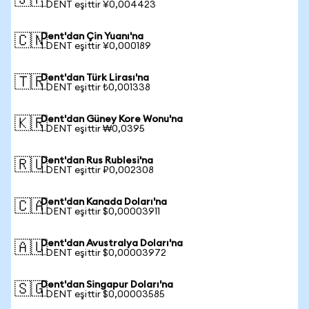
🇯🇵
1 DENT eşittir ¥0,004423
Dent'dan Çin Yuanı'na
🇨🇳
1 DENT eşittir ¥0,000189
Dent'dan Türk Lirası'na
🇹🇷
1 DENT eşittir ₺0,001338
Dent'dan Güney Kore Wonu'na
🇰🇷
1 DENT eşittir ₩0,0395
Dent'dan Rus Rublesi'na
🇷🇺
1 DENT eşittir ₽0,002308
Dent'dan Kanada Doları'na
🇨🇦
1 DENT eşittir $0,00003911
Dent'dan Avustralya Doları'na
🇦🇺
1 DENT eşittir $0,00003972
Dent'dan Singapur Doları'na
🇸🇬
1 DENT eşittir $0,00003585