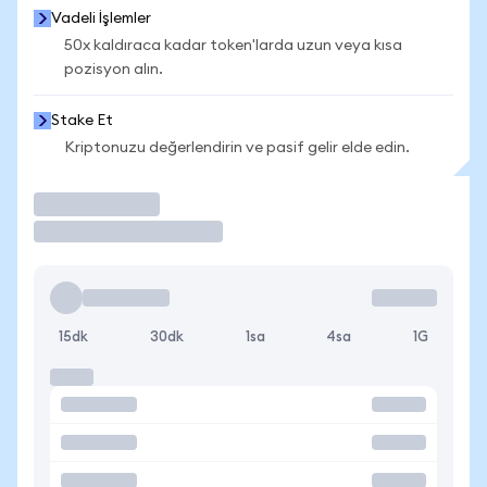
Vadeli İşlemler
50x kaldıraca kadar token'larda uzun veya kısa
pozisyon alın.
Stake Et
Kriptonuzu değerlendirin ve pasif gelir elde edin.
İşlem Yap
15dk
30dk
1sa
4sa
1G