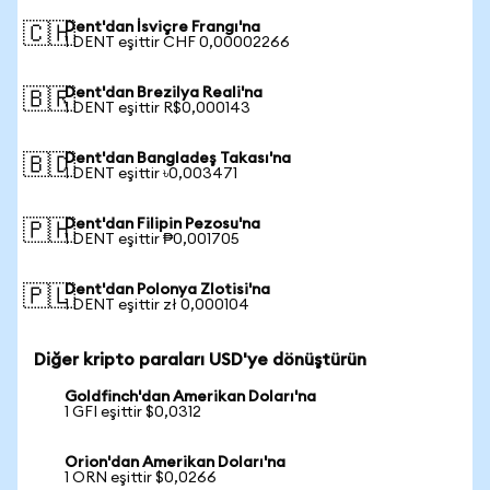
Dent'dan İsviçre Frangı'na
🇨🇭
1 DENT eşittir CHF 0,00002266
Dent'dan Brezilya Reali'na
🇧🇷
1 DENT eşittir R$0,000143
Dent'dan Bangladeş Takası'na
🇧🇩
1 DENT eşittir ৳0,003471
Dent'dan Filipin Pezosu'na
🇵🇭
1 DENT eşittir ₱0,001705
Dent'dan Polonya Zlotisi'na
🇵🇱
1 DENT eşittir zł 0,000104
Diğer kripto paraları USD'ye dönüştürün
Goldfinch'dan Amerikan Doları'na
1 GFI eşittir $0,0312
Orion'dan Amerikan Doları'na
1 ORN eşittir $0,0266