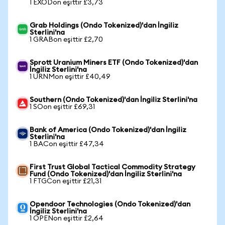
1 EXODon eşittir £3,73
Grab Holdings (Ondo Tokenized)'dan İngiliz
Sterlini'na
1 GRABon eşittir £2,70
Sprott Uranium Miners ETF (Ondo Tokenized)'dan
İngiliz Sterlini'na
1 URNMon eşittir £40,49
Southern (Ondo Tokenized)'dan İngiliz Sterlini'na
1 SOon eşittir £69,31
Bank of America (Ondo Tokenized)'dan İngiliz
Sterlini'na
1 BACon eşittir £47,34
First Trust Global Tactical Commodity Strategy
Fund (Ondo Tokenized)'dan İngiliz Sterlini'na
1 FTGCon eşittir £21,31
Opendoor Technologies (Ondo Tokenized)'dan
İngiliz Sterlini'na
1 OPENon eşittir £2,64