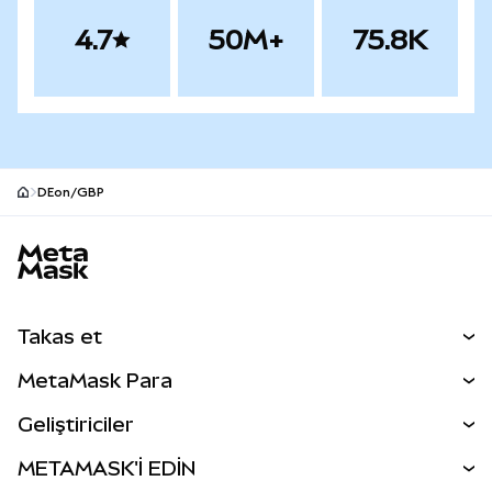
4.7
50M+
75.8K
DEon/GBP
MetaMask site alt bilgisi
Takas et
Takas İşlemleri
MetaMask Para
Tahmin Et
YENİ
Kripto Al
Geliştiriciler
Perps
YENİ
MetaMask Kart
Dökümantasyon
METAMASK'İ EDİN
RWA'lar
mUSD
YENİ
Kontrol Paneli
İşlem Kalkanı