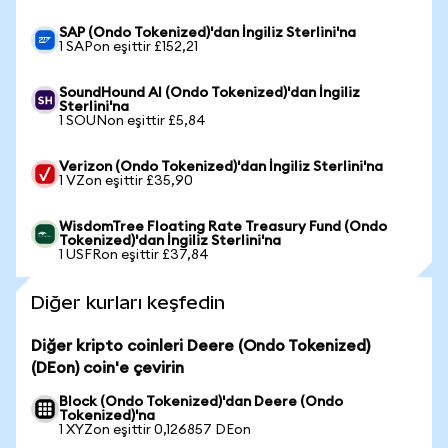
SAP (Ondo Tokenized)'dan İngiliz Sterlini'na
1 SAPon eşittir £152,21
SoundHound AI (Ondo Tokenized)'dan İngiliz
Sterlini'na
1 SOUNon eşittir £5,84
Verizon (Ondo Tokenized)'dan İngiliz Sterlini'na
1 VZon eşittir £35,90
WisdomTree Floating Rate Treasury Fund (Ondo
Tokenized)'dan İngiliz Sterlini'na
1 USFRon eşittir £37,84
Diğer kurları keşfedin
Diğer kripto coinleri Deere (Ondo Tokenized)
(DEon) coin'e çevirin
Block (Ondo Tokenized)'dan Deere (Ondo
Tokenized)'na
1 XYZon eşittir 0,126857 DEon