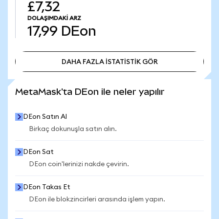
£7,32
DOLAŞIMDAKI ARZ
17,99
DEon
DAHA FAZLA İSTATİSTİK GÖR
DAHA FAZLA İSTATİSTİK GÖR
MetaMask'ta DEon ile neler yapılır
DEon Satın Al
Birkaç dokunuşla satın alın.
DEon Sat
DEon coin'lerinizi nakde çevirin.
DEon Takas Et
DEon ile blokzincirleri arasında işlem yapın.