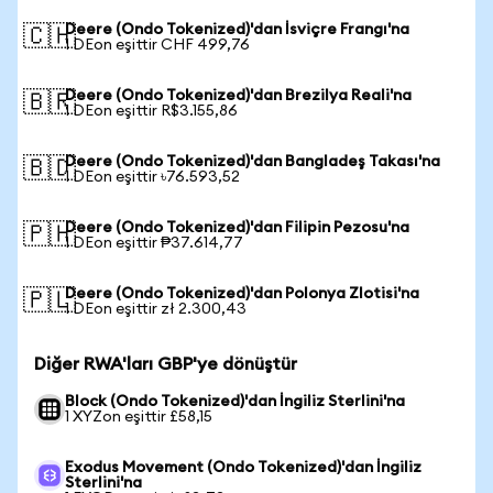
Deere (Ondo Tokenized)'dan İsviçre Frangı'na
🇨🇭
1 DEon eşittir CHF 499,76
Deere (Ondo Tokenized)'dan Brezilya Reali'na
🇧🇷
1 DEon eşittir R$3.155,86
Deere (Ondo Tokenized)'dan Bangladeş Takası'na
🇧🇩
1 DEon eşittir ৳76.593,52
Deere (Ondo Tokenized)'dan Filipin Pezosu'na
🇵🇭
1 DEon eşittir ₱37.614,77
Deere (Ondo Tokenized)'dan Polonya Zlotisi'na
🇵🇱
1 DEon eşittir zł 2.300,43
Diğer RWA'ları GBP'ye dönüştür
Block (Ondo Tokenized)'dan İngiliz Sterlini'na
1 XYZon eşittir £58,15
Exodus Movement (Ondo Tokenized)'dan İngiliz
Sterlini'na