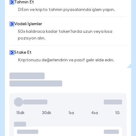
Tahmin Et
DEon ve kripto tahmin piyasalarında işlem yapın.
Vadeli İşlemler
50x kaldıraca kadar token'larda uzun veya kısa
pozisyon alın.
Stake Et
Kriptonuzu değerlendirin ve pasif gelir elde edin.
İşlem Yap
15dk
30dk
1sa
4sa
1G