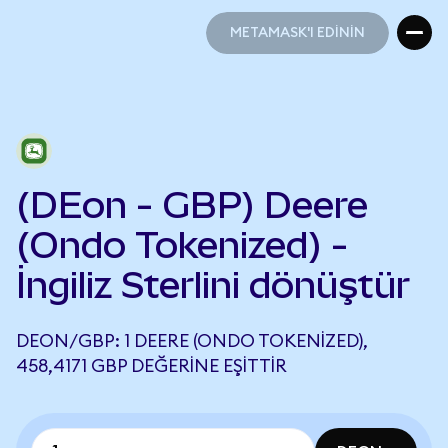
METAMASK'I EDİNİN
METAMASK'I EDİNİN
(DEon - GBP) Deere
(Ondo Tokenized) -
İngiliz Sterlini dönüştür
DEON/GBP: 1 DEERE (ONDO TOKENIZED),
458,4171 GBP DEĞERINE EŞITTIR