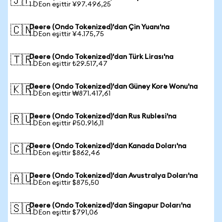
🇯🇵
1 DEon eşittir ¥97.496,25
Deere (Ondo Tokenized)'dan Çin Yuanı'na
🇨🇳
1 DEon eşittir ¥4.175,75
Deere (Ondo Tokenized)'dan Türk Lirası'na
🇹🇷
1 DEon eşittir ₺29.517,47
Deere (Ondo Tokenized)'dan Güney Kore Wonu'na
🇰🇷
1 DEon eşittir ₩871.417,61
Deere (Ondo Tokenized)'dan Rus Rublesi'na
🇷🇺
1 DEon eşittir ₽50.916,11
Deere (Ondo Tokenized)'dan Kanada Doları'na
🇨🇦
1 DEon eşittir $862,46
Deere (Ondo Tokenized)'dan Avustralya Doları'na
🇦🇺
1 DEon eşittir $875,50
Deere (Ondo Tokenized)'dan Singapur Doları'na
🇸🇬
1 DEon eşittir $791,06