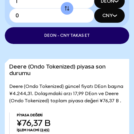
DEON
CNY
DEON - CNY TAKAS ET
Deere (Ondo Tokenized) piyasa son
durumu
Deere (Ondo Tokenized) güncel fiyatı DEon başına
¥4.244,31. Dolaşımdaki arzı 17,99 DEon ve Deere
(Ondo Tokenized) toplam piyasa değeri ¥76,37 B .
PIYASA DEĞERI
¥76,37 B
İŞLEM HACMI
(24S)