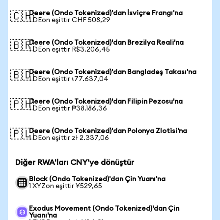
Deere (Ondo Tokenized)'dan İsviçre Frangı'na
🇨🇭
1 DEon eşittir CHF 508,29
Deere (Ondo Tokenized)'dan Brezilya Reali'na
🇧🇷
1 DEon eşittir R$3.206,45
Deere (Ondo Tokenized)'dan Bangladeş Takası'na
🇧🇩
1 DEon eşittir ৳77.637,04
Deere (Ondo Tokenized)'dan Filipin Pezosu'na
🇵🇭
1 DEon eşittir ₱38.186,36
Deere (Ondo Tokenized)'dan Polonya Zlotisi'na
🇵🇱
1 DEon eşittir zł 2.337,06
Diğer RWA'ları CNY'ye dönüştür
Block (Ondo Tokenized)'dan Çin Yuanı'na
1 XYZon eşittir ¥529,65
Exodus Movement (Ondo Tokenized)'dan Çin
Yuanı'na