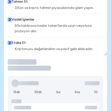
Tahmin Et
DEon ve kripto tahmin piyasalarında işlem yapın.
Vadeli İşlemler
50x kaldıraca kadar token'larda uzun veya kısa
pozisyon alın.
Stake Et
Kriptonuzu değerlendirin ve pasif gelir elde edin.
İşlem Yap
15dk
30dk
1sa
4sa
1G