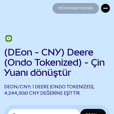
METAMASK'I EDİNİN
METAMASK'I EDİNİN
(DEon - CNY) Deere
(Ondo Tokenized) - Çin
Yuanı dönüştür
DEON/CNY: 1 DEERE (ONDO TOKENIZED),
4.244,3061 CNY DEĞERINE EŞITTIR