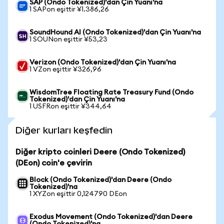
SAP (Ondo Tokenized)'dan Çin Yuanı'na
1 SAPon eşittir ¥1.386,26
SoundHound AI (Ondo Tokenized)'dan Çin Yuanı'na
1 SOUNon eşittir ¥53,23
Verizon (Ondo Tokenized)'dan Çin Yuanı'na
1 VZon eşittir ¥326,96
WisdomTree Floating Rate Treasury Fund (Ondo
Tokenized)'dan Çin Yuanı'na
1 USFRon eşittir ¥344,64
Diğer kurları keşfedin
Diğer kripto coinleri Deere (Ondo Tokenized)
(DEon) coin'e çevirin
Block (Ondo Tokenized)'dan Deere (Ondo
Tokenized)'na
1 XYZon eşittir 0,124790 DEon
Exodus Movement (Ondo Tokenized)'dan Deere