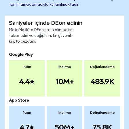
tanımlamak amacıyla kullanılmaktadır.
Saniyeler içinde DEon edinin
MetaMask'ta DEon satın alın, satın,
takas edin ve değiştirin. En güvenilir
kripto cüzdanı.
Google Play
Puan
İndirme
Değerlendirme
4.4
10M+
483.9K
App Store
Puan
İndirme
Değerlendirme
4.7
50M+
75.8K