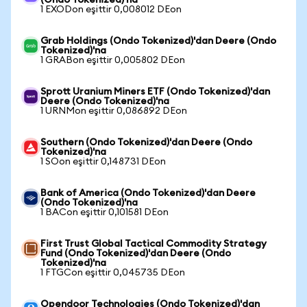
(Ondo Tokenized)'na
1 EXODon eşittir 0,008012 DEon
Grab Holdings (Ondo Tokenized)'dan Deere (Ondo
Tokenized)'na
1 GRABon eşittir 0,005802 DEon
Sprott Uranium Miners ETF (Ondo Tokenized)'dan
Deere (Ondo Tokenized)'na
1 URNMon eşittir 0,086892 DEon
Southern (Ondo Tokenized)'dan Deere (Ondo
Tokenized)'na
1 SOon eşittir 0,148731 DEon
Bank of America (Ondo Tokenized)'dan Deere
(Ondo Tokenized)'na
1 BACon eşittir 0,101581 DEon
First Trust Global Tactical Commodity Strategy
Fund (Ondo Tokenized)'dan Deere (Ondo
Tokenized)'na
1 FTGCon eşittir 0,045735 DEon
Opendoor Technologies (Ondo Tokenized)'dan