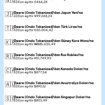
🇬🇧
1 DEon eşittir £466,28
Deere (Ondo Tokenized)'dan Japon Yeni'na
🇯🇵
1 DEon eşittir ¥99.268,24
Deere (Ondo Tokenized)'dan Türk Lirası'na
🇹🇷
1 DEon eşittir ₺30.004,42
Deere (Ondo Tokenized)'dan Güney Kore Wonu'na
🇰🇷
1 DEon eşittir ₩885.630,49
Deere (Ondo Tokenized)'dan Rus Rublesi'na
🇷🇺
1 DEon eşittir ₽51.749,93
Deere (Ondo Tokenized)'dan Kanada Doları'na
🇨🇦
1 DEon eşittir $877,56
Deere (Ondo Tokenized)'dan Avustralya Doları'na
🇦🇺
1 DEon eşittir $890,12
Deere (Ondo Tokenized)'dan Singapur Doları'na
🇸🇬
1 DEon eşittir $803,99