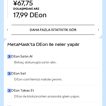
¥67,75
DOLAŞIMDAKI ARZ
17,99
DEon
DAHA FAZLA İSTATİSTİK GÖR
DAHA FAZLA İSTATİSTİK GÖR
MetaMask'ta DEon ile neler yapılır
DEon Satın Al
Birkaç dokunuşla satın alın.
DEon Sat
DEon coin'lerinizi nakde çevirin.
DEon Takas Et
DEon ile blokzincirleri arasında işlem yapın.