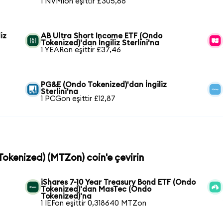
1 NVMIon eşittir £305,68
iz
AB Ultra Short Income ETF (Ondo
Tokenized)'dan İngiliz Sterlini'na
1 YEARon eşittir £37,46
z
PG&E (Ondo Tokenized)'dan İngiliz
Sterlini'na
1 PCGon eşittir £12,87
Tokenized) (MTZon) coin'e çevirin
iShares 7-10 Year Treasury Bond ETF (Ondo
Tokenized)'dan MasTec (Ondo
Tokenized)'na
1 IEFon eşittir 0,318640 MTZon