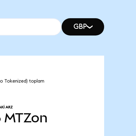
GBP
do Tokenized) toplam
KI ARZ
6
MTZon