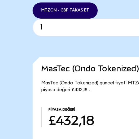
MTZON - GBP TAKAS ET
MasTec (Ondo Tokenized
MasTec (Ondo Tokenized) güncel fiyatı MTZ
piyasa değeri £432,18 .
PIYASA DEĞERI
£432,18