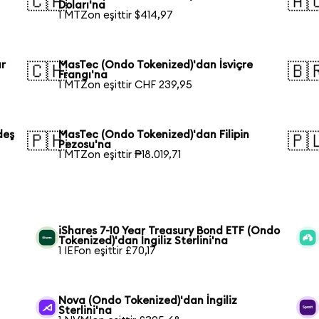
🇨🇦
🇦
Doları'na
1 MTZon eşittir $414,97
ur
MasTec (Ondo Tokenized)'dan İsviçre
🇨🇭
🇧
Frangı'na
1 MTZon eşittir CHF 239,95
deş
MasTec (Ondo Tokenized)'dan Filipin
🇵🇭
🇵
Pezosu'na
1 MTZon eşittir ₱18.019,71
iShares 7-10 Year Treasury Bond ETF (Ondo
Tokenized)'dan İngiliz Sterlini'na
1 IEFon eşittir £70,17
Nova (Ondo Tokenized)'dan İngiliz
Sterlini'na