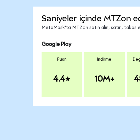
Saniyeler içinde MTZon e
MetaMask'ta MTZon satın alın, satın, takas edi
Google Play
Puan
İndirme
Değ
4.4
10M+
4