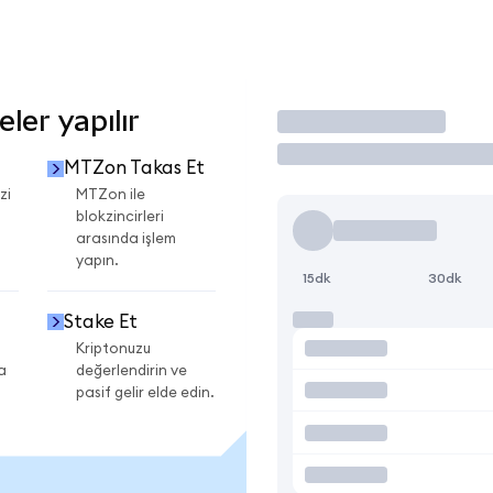
ler yapılır
İşlem Yap
MTZon Takas Et
zi
MTZon ile
blokzincirleri
arasında işlem
yapın.
15dk
30dk
Stake Et
Kriptonuzu
a
değerlendirin ve
pasif gelir elde edin.