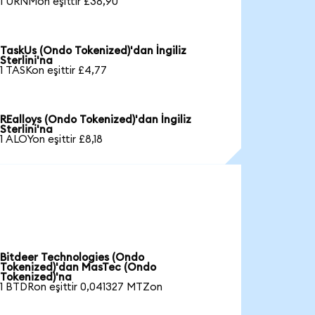
1 URNMon eşittir £38,90
TaskUs (Ondo Tokenized)'dan İngiliz
Sterlini'na
1 TASKon eşittir £4,77
REalloys (Ondo Tokenized)'dan İngiliz
Sterlini'na
1 ALOYon eşittir £8,18
Bitdeer Technologies (Ondo
Tokenized)'dan MasTec (Ondo
Tokenized)'na
1 BTDRon eşittir 0,041327 MTZon