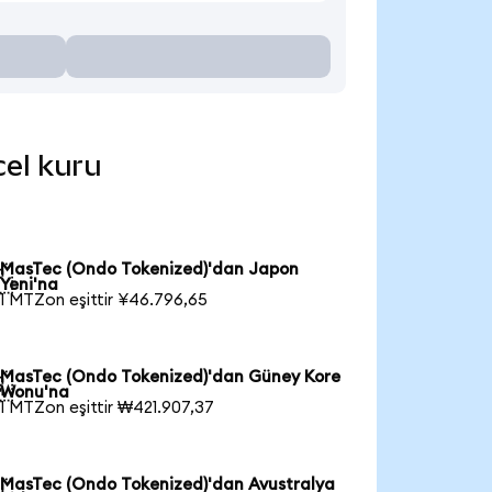
cel kuru
MasTec (Ondo Tokenized)'dan Japon

Yeni'na
1 MTZon eşittir ¥46.796,65
MasTec (Ondo Tokenized)'dan Güney Kore

Wonu'na
1 MTZon eşittir ₩421.907,37
MasTec (Ondo Tokenized)'dan Avustralya