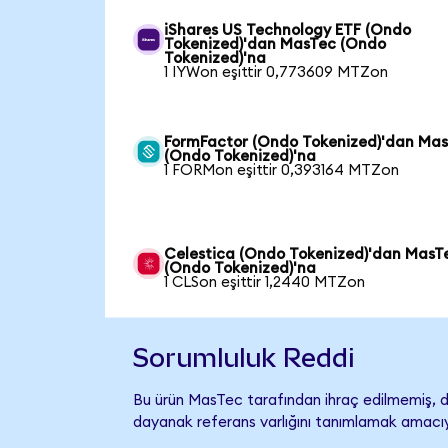
iShares US Technology ETF (Ondo
Tokenized)'dan MasTec (Ondo
Tokenized)'na
1 IYWon eşittir 0,773609 MTZon
FormFactor (Ondo Tokenized)'dan Ma
(Ondo Tokenized)'na
1 FORMon eşittir 0,393164 MTZon
Celestica (Ondo Tokenized)'dan MasT
(Ondo Tokenized)'na
1 CLSon eşittir 1,2440 MTZon
Sorumluluk Reddi
Bu ürün MasTec tarafından ihraç edilmemiş, de
dayanak referans varlığını tanımlamak amacıyl