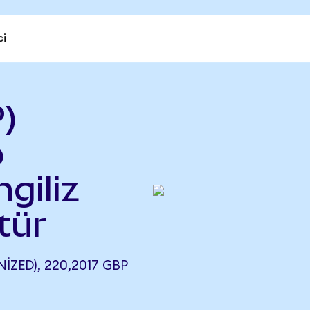
ci
)
o
ngiliz
tür
ZED), 220,2017 GBP