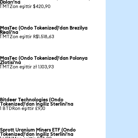

Doları'na
1 MTZon eşittir $420,90
MasTec (Ondo Tokenized)'dan Brezilya

Reali'na
1 MTZon eşittir R$1.518,63
MasTec (Ondo Tokenized)'dan Polonya

Zlotisi'na
1 MTZon eşittir zł 1.103,93
Bitdeer Technologies (Ondo
Tokenized)'dan İngiliz Sterlini'na
1 BTDRon eşittir £9,10
Sprott Uranium Miners ETF (Ondo
Tokenized)'dan İngiliz Sterlini'na