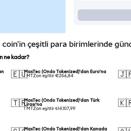
oin'in çeşitli para birimlerinde gün
n ne kadar?
an
MasTec (Ondo Tokenized)'dan Euro'na
🇪🇺
🇯
1 MTZon eşittir €256,84
MasTec (Ondo Tokenized)'dan Türk
🇹🇷
🇰
Lirası'na
1 MTZon eşittir ₺14.107,99
MasTec (Ondo Tokenized)'dan Kanada