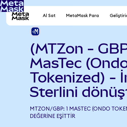
Al Sat
MetaMask Para
Geliştiri
(MTZon - GBP
MasTec (Ond
Tokenized) - İ
Sterlini dönüş
MTZON/GBP: 1 MASTEC (ONDO TOKENI
DEĞERINE EŞITTIR