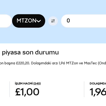
MTZON
) piyasa son durumu
on başına £220,20. Dolaşımdaki arzı 1,96 MTZon ve MasTec (On
İŞLEM HACMI
(24S)
DOLAŞIMDA
£1,00
1,9