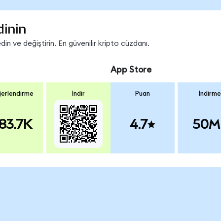
dinin
n ve değiştirin. En güvenilir kripto cüzdanı.
App Store
erlendirme
İndir
Puan
İndirme
83.7K
4.7
50M