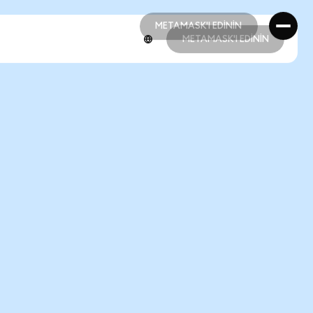
METAMASK'I EDİNİN
METAMASK'I EDİNİN
METAMASK'I EDİNİN
METAMASK'I EDİNİN