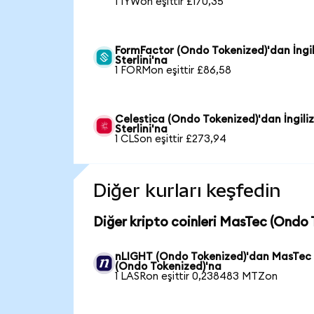
1 IYWon eşittir £170,35
FormFactor (Ondo Tokenized)'dan İngil
Sterlini'na
1 FORMon eşittir £86,58
Celestica (Ondo Tokenized)'dan İngili
Sterlini'na
1 CLSon eşittir £273,94
Diğer kurları keşfedin
Diğer kripto coinleri MasTec (Ondo 
nLIGHT (Ondo Tokenized)'dan MasTec
(Ondo Tokenized)'na
1 LASRon eşittir 0,238483 MTZon