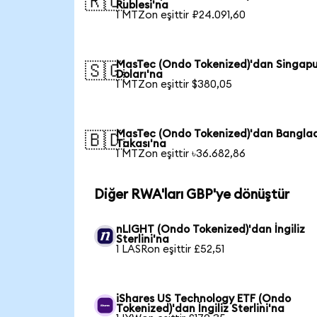
🇷🇺
Rublesi'na
1 MTZon eşittir ₽24.091,60
MasTec (Ondo Tokenized)'dan Singap
🇸🇬
Doları'na
1 MTZon eşittir $380,05
MasTec (Ondo Tokenized)'dan Bangla
🇧🇩
Takası'na
1 MTZon eşittir ৳36.682,86
Diğer RWA'ları GBP'ye dönüştür
nLIGHT (Ondo Tokenized)'dan İngiliz
Sterlini'na
1 LASRon eşittir £52,51
iShares US Technology ETF (Ondo
Tokenized)'dan İngiliz Sterlini'na