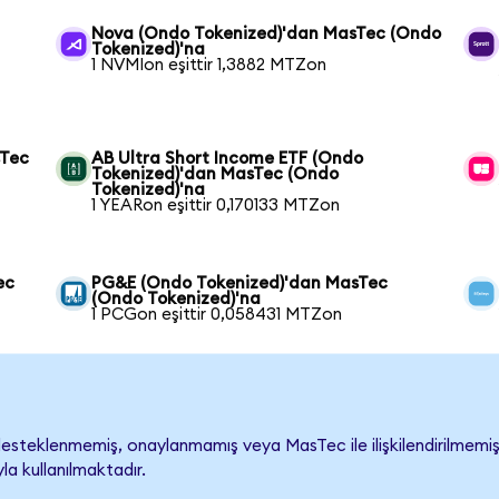
Nova (Ondo Tokenized)'dan MasTec (Ondo
Tokenized)'na
1 NVMIon eşittir 1,3882 MTZon
sTec
AB Ultra Short Income ETF (Ondo
Tokenized)'dan MasTec (Ondo
Tokenized)'na
1 YEARon eşittir 0,170133 MTZon
ec
PG&E (Ondo Tokenized)'dan MasTec
(Ondo Tokenized)'na
1 PCGon eşittir 0,058431 MTZon
steklenmemiş, onaylanmamış veya MasTec ile ilişkilendirilmemiştir
a kullanılmaktadır.