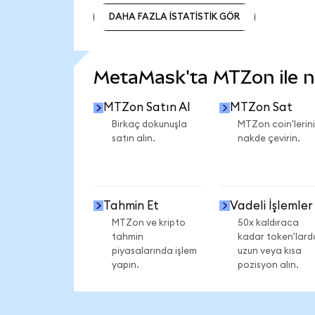
DAHA FAZLA İSTATİSTİK GÖR
DAHA FAZLA İSTATİSTİK GÖR
MetaMask'ta MTZon ile ne
MTZon Satın Al
MTZon Sat
Birkaç dokunuşla
MTZon coin'lerini
satın alın.
nakde çevirin.
Tahmin Et
Vadeli İşlemler
MTZon ve kripto
50x kaldıraca
tahmin
kadar token'lard
piyasalarında işlem
uzun veya kısa
yapın.
pozisyon alın.