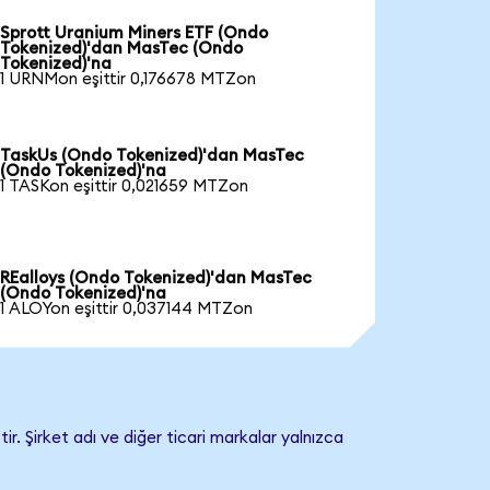
Sprott Uranium Miners ETF (Ondo
Tokenized)'dan MasTec (Ondo
Tokenized)'na
1 URNMon eşittir 0,176678 MTZon
TaskUs (Ondo Tokenized)'dan MasTec
(Ondo Tokenized)'na
1 TASKon eşittir 0,021659 MTZon
REalloys (Ondo Tokenized)'dan MasTec
(Ondo Tokenized)'na
1 ALOYon eşittir 0,037144 MTZon
. Şirket adı ve diğer ticari markalar yalnızca