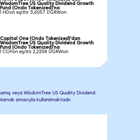
WisdomTree US Quality Dividend Growth
Fund (Ondo Tokenized)'na
1 HDon eşittir 3,6057 DGRWon
Capital One (Ondo Tokenized)'dan
WisdomTree US Quality Dividend Growth
Fund (Ondo Tokenized)'na
1 COFon eşittir 2,2208 DGRWon
mamış veya WisdomTree US Quality Dividend
nımlamak amacıyla kullanılmaktadır.