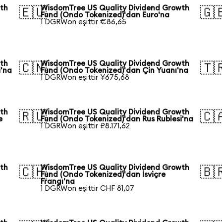
wth
WisdomTree US Quality Dividend Growth
🇪🇺
🇬
Fund (Ondo Tokenized)'dan Euro'na
1 DGRWon eşittir €86,65
wth
WisdomTree US Quality Dividend Growth
🇨🇳
🇹
i'na
Fund (Ondo Tokenized)'dan Çin Yuanı'na
1 DGRWon eşittir ¥675,68
wth
WisdomTree US Quality Dividend Growth
🇷🇺
🇨
e
Fund (Ondo Tokenized)'dan Rus Rublesi'na
1 DGRWon eşittir ₽8.171,62
wth
WisdomTree US Quality Dividend Growth
🇨🇭
🇧
Fund (Ondo Tokenized)'dan İsviçre
Frangı'na
1 DGRWon eşittir CHF 81,07