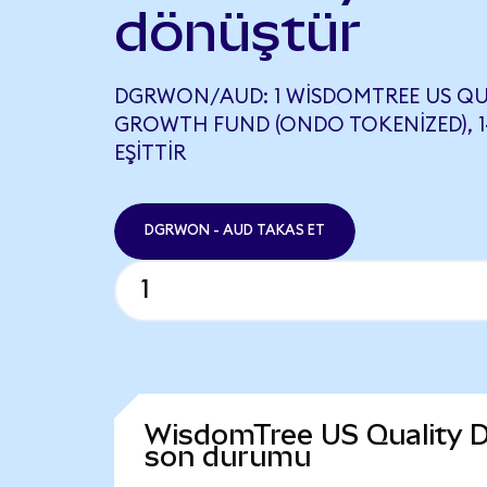
dönüştür
DGRWON/AUD: 1 WISDOMTREE US QU
GROWTH FUND (ONDO TOKENIZED), 14
EŞITTIR
DGRWON - AUD TAKAS ET
WisdomTree US Quality D
son durumu