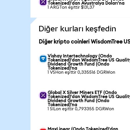
Tokenized)'dan Avustralya Doları'na
1 ARGTon eşittir $131,37
Diğer kurları keşfedin
Diğer kripto coinleri WisdomTree U
Vishay Intertechnology (Ondo
Tokenized)'dan WisdomTree US Qualit
Dividend Growth Fund (Ondo
Tokenized)'na
1 VSHon eşittir 0,335516 DGRWon
Global X Silver Miners ETF (Ondo
Tokenized)'dan WisdomTree US Qualit
Dividend Growth Fund (Ondo
Tokenized)'na
1 SILon eşittir 0,793355 DGRWon
MaxLinear (Ondo Tokenized)'dan