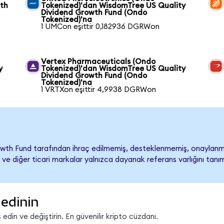
wth
Tokenized)'dan WisdomTree US Quality
Dividend Growth Fund (Ondo
Tokenized)'na
1 UMCon eşittir 0,182936 DGRWon
Vertex Pharmaceuticals (Ondo
y
Tokenized)'dan WisdomTree US Quality
Dividend Growth Fund (Ondo
Tokenized)'na
1 VRTXon eşittir 4,9938 DGRWon
wth Fund tarafından ihraç edilmemiş, desteklenmemiş, onaylan
adı ve diğer ticari markalar yalnızca dayanak referans varlığını ta
edinin
din ve değiştirin. En güvenilir kripto cüzdanı.