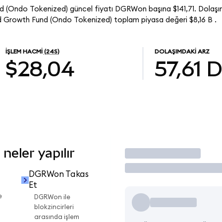
(Ondo Tokenized) güncel fiyatı DGRWon başına $141,71. Dolaşım
Growth Fund (Ondo Tokenized) toplam piyasa değeri $8,16 B .
İŞLEM HACMI
(24S)
DOLAŞIMDAKI ARZ
$28,04
57,61
eler yapılır
İşlem Yap
DGRWon Takas
Et
e
DGRWon ile
blokzincirleri
arasında işlem