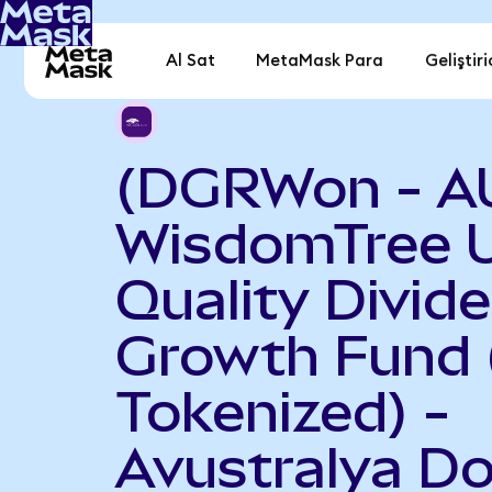
Al Sat
MetaMask Para
Geliştiri
(DGRWon - A
WisdomTree 
Quality Divid
Growth Fund
Tokenized) -
Avustralya Do