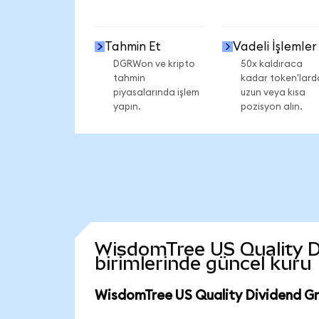
Tahmin Et
Vadeli İşlemler
DGRWon ve kripto
50x kaldıraca
tahmin
kadar token'lard
piyasalarında işlem
uzun veya kısa
yapın.
pozisyon alın.
WisdomTree US Quality Di
birimlerinde güncel kuru
WisdomTree US Quality Dividend Gr