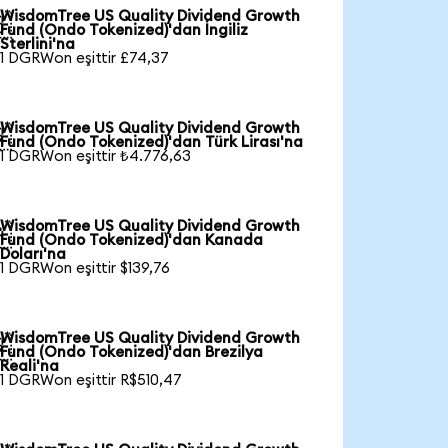
WisdomTree US Quality Dividend Growth

Fund (Ondo Tokenized)'dan İngiliz
Sterlini'na
1 DGRWon eşittir £74,37
WisdomTree US Quality Dividend Growth

Fund (Ondo Tokenized)'dan Türk Lirası'na
1 DGRWon eşittir ₺4.776,63
WisdomTree US Quality Dividend Growth

Fund (Ondo Tokenized)'dan Kanada
Doları'na
1 DGRWon eşittir $139,76
WisdomTree US Quality Dividend Growth

Fund (Ondo Tokenized)'dan Brezilya
Reali'na
1 DGRWon eşittir R$510,47