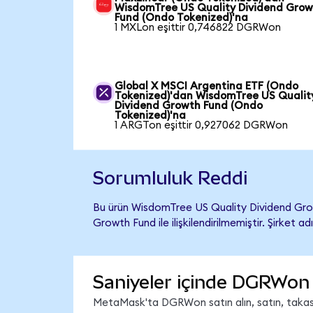
WisdomTree US Quality Dividend Gro
Fund (Ondo Tokenized)'na
1 MXLon eşittir 0,746822 DGRWon
Global X MSCI Argentina ETF (Ondo
Tokenized)'dan WisdomTree US Qualit
Dividend Growth Fund (Ondo
Tokenized)'na
1 ARGTon eşittir 0,927062 DGRWon
Sorumluluk Reddi
Bu ürün WisdomTree US Quality Dividend Gro
Growth Fund ile ilişkilendirilmemiştir. Şirket 
Saniyeler içinde DGRWon 
MetaMask'ta DGRWon satın alın, satın, takas e