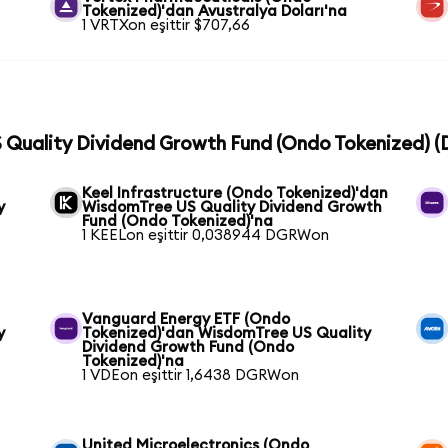
Tokenized)'dan Avustralya Doları'na
1 VRTXon eşittir $707,66
S Quality Dividend Growth Fund (Ondo Tokenized) (
Keel Infrastructure (Ondo Tokenized)'dan
y
WisdomTree US Quality Dividend Growth
Fund (Ondo Tokenized)'na
1 KEELon eşittir 0,038944 DGRWon
Vanguard Energy ETF (Ondo
y
Tokenized)'dan WisdomTree US Quality
Dividend Growth Fund (Ondo
Tokenized)'na
1 VDEon eşittir 1,6438 DGRWon
United Microelectronics (Ondo