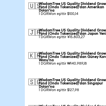
WisdomTree US Quality Dividend Gro
🇺🇸
Fund (Ondo Tokenized)'dan Amerikan
Doları'na
1 DGRWon eşittir $100,14
WisdomTree US Quality Dividend Gro
🇯🇵
Fund (Ondo Tokenized)'dan Japon Yen
1 DGRWon eşittir ¥15.803,27
WisdomTree US Quality Dividend Gro
🇰🇷
Fund (Ondo Tokenized)'dan Güney Kor
Wonu'na
1 DGRWon eşittir ₩140.989,18
WisdomTree US Quality Dividend Gro
🇸🇬
Fund (Ondo Tokenized)'dan Singapur
Doları'na
1 DGRWon eşittir $127,98