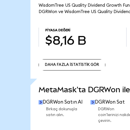
WisdomTree US Quality Dividend Growth Fund 
DGRWon ve WisdomTree US Quality Dividend 
PIYASA DEĞERI
$8,16 B
DAHA FAZLA İSTATİSTİK GÖR
DAHA FAZLA İSTATİSTİK GÖR
MetaMask'ta DGRWon ile n
DGRWon Satın Al
DGRWon Sat
Birkaç dokunuşla
DGRWon
satın alın.
coin'lerinizi nakd
çevirin.