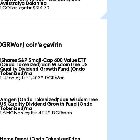
Avustralya Doları'na
1 COFon eşittir $314,70
DGRWon) coin'e çevirin
iShares S&P Small-Cap 600 Value ETF
(Ondo Tokenized)'dan WisdomTree US
Quality Dividend Growth Fund (Ondo
Tokenized)'na
1 IJSon eşittir 1,4039 DGRWon
Amgen (Ondo Tokenized)'dan WisdomTree
US Quality Dividend Growth Fund (Ondo
Tokenized)'na
1 AMGNon eşittir 4,1149 DGRWon
Home Depot (Ondo Tokenized)'dan