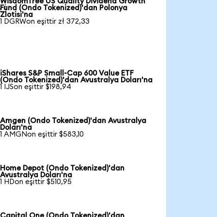
WisdomTree US Quality Dividend Growth

Fund (Ondo Tokenized)'dan Polonya
Zlotisi'na
1 DGRWon eşittir zł 372,33
iShares S&P Small-Cap 600 Value ETF
(Ondo Tokenized)'dan Avustralya Doları'na
1 IJSon eşittir $198,94
Amgen (Ondo Tokenized)'dan Avustralya
Doları'na
1 AMGNon eşittir $583,10
Home Depot (Ondo Tokenized)'dan
Avustralya Doları'na
1 HDon eşittir $510,95
Capital One (Ondo Tokenized)'dan