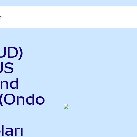
ci
UD)
US
end
 (Ondo
ları