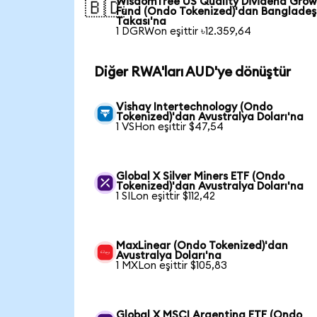
WisdomTree US Quality Dividend Gro
🇧🇩
Fund (Ondo Tokenized)'dan Bangladeş
Takası'na
1 DGRWon eşittir ৳12.359,64
Diğer RWA'ları AUD'ye dönüştür
Vishay Intertechnology (Ondo
Tokenized)'dan Avustralya Doları'na
1 VSHon eşittir $47,54
Global X Silver Miners ETF (Ondo
Tokenized)'dan Avustralya Doları'na
1 SILon eşittir $112,42
MaxLinear (Ondo Tokenized)'dan
Avustralya Doları'na
1 MXLon eşittir $105,83
Global X MSCI Argentina ETF (Ondo