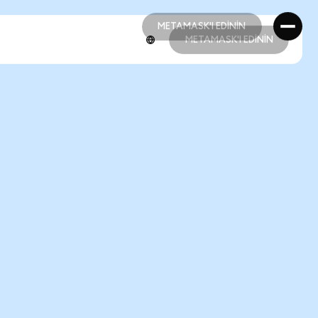
METAMASK'I EDİNİN
METAMASK'I EDİNİN
METAMASK'I EDİNİN
METAMASK'I EDİNİN