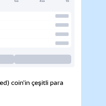
1sa
4sa
1G
 coin'in çeşitli para