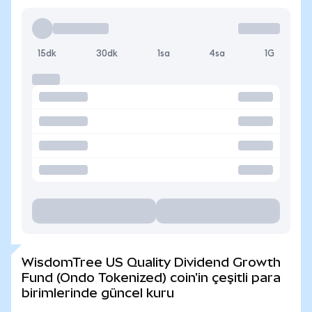
15dk
30dk
1sa
4sa
1G
WisdomTree US Quality Dividend Growth
Fund (Ondo Tokenized) coin'in çeşitli para
birimlerinde güncel kuru