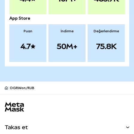
App Store
Puan
İndirme
Değerlendirme
4.7
50M+
75.8K
DGRWon/RUB
MetaMask site alt bilgisi
Takas et
Takas İşlemleri