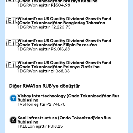
(Ondo Tokenized)'dan Brezilya Reali'na
1 DGRWon eşittir R$504,98
WisdomTree US Quality Dividend Growth Fund
🇧🇩
(Ondo Tokenized)'dan Bangladeş Takası'na
1 DGRWon eşittir ৳12.226,75
WisdomTree US Quality Dividend Growth Fund
🇵🇭
(Ondo Tokenized)'dan Filipin Pezosu'na
1 DGRWon eşittir ₱6.013,88
WisdomTree US Quality Dividend Growth Fund
🇵🇱
(Ondo Tokenized)'dan Polonya Zlotisi'na
1 DGRWon eşittir zł 368,33
Diğer RWA'ları RUB'ye dönüştür
Vishay Intertechnology (Ondo Tokenized)'dan Rus
Rublesi'na
1 VSHon eşittir ₽2.741,70
Keel Infrastructure (Ondo Tokenized)'dan Rus
Rublesi'na
1 KEELon eşittir ₽318,23