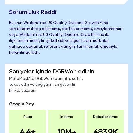
Sorumluluk Reddi
Bu ürün WisdomTree US Quality Dividend Growth Fund
tarafından ihraç edilmemiş, desteklenmemiş, onaylanmamış
veya WisdomTree US Quality Dividend Growth Fund ile
ilişkilendirilmemiştir. Şirket adı ve diğer ticari markalar
yalnızca dayanak referans varlığını tanımlamak amacıyla
kullanılmaktadır.
Saniyeler içinde DGRWon edinin
MetaMask'ta DGRWon satın alın, satın,
takas edin ve değiştirin. En güvenilir
kripto cüzdanı.
Google Play
Puan
İndirme
Değerlendirme
4.4
10M+
483.9K