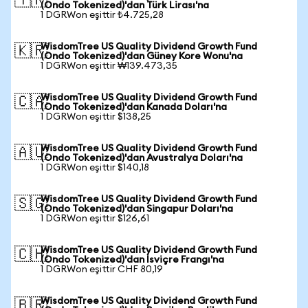
🇹🇷
(Ondo Tokenized)'dan Türk Lirası'na
1 DGRWon eşittir ₺4.725,28
WisdomTree US Quality Dividend Growth Fund
🇰🇷
(Ondo Tokenized)'dan Güney Kore Wonu'na
1 DGRWon eşittir ₩139.473,35
WisdomTree US Quality Dividend Growth Fund
🇨🇦
(Ondo Tokenized)'dan Kanada Doları'na
1 DGRWon eşittir $138,25
WisdomTree US Quality Dividend Growth Fund
🇦🇺
(Ondo Tokenized)'dan Avustralya Doları'na
1 DGRWon eşittir $140,18
WisdomTree US Quality Dividend Growth Fund
🇸🇬
(Ondo Tokenized)'dan Singapur Doları'na
1 DGRWon eşittir $126,61
WisdomTree US Quality Dividend Growth Fund
🇨🇭
(Ondo Tokenized)'dan İsviçre Frangı'na
1 DGRWon eşittir CHF 80,19
WisdomTree US Quality Dividend Growth Fund
🇧🇷