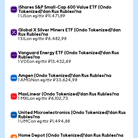
iShares S&P Small-Cap 600 Value ETF (Ondo
Tokenized)'dan Rus Rublesi'na
1 IJSon eşittir ₽11.471,89
Global X Silver Miners ETF (Ondo Tokenized)'dan
Rus Rublesi'na
1 SILon eşittir ₽6.482,98
Vanguard Energy ETF (Ondo Tokenized)'dan Rus
Rublesi'na
1 VDEon eşittir ₽13.432,69
Amgen (Ondo Tokenized)'dan Rus Rublesi'na
1 AMGNon eşittir ₽33.624,98
MaxLinear (Ondo Tokenized)'dan Rus Rublesi'na
1 MXLon eşittir ₽6.102,73
United Microelectronics (Ondo Tokenized)'dan Rus
Rublesi'na
1 UMCon eşittir ₽1.494,88
Home Depot (Ondo Tokenized)'dan Rus Rublesi'na