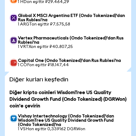
1 HDon eşittir ₽29.464,29
Global X MSCI Argentina ETF (Ondo Tokenized)'dan
Rus Rublesi'na
1 ARGTon eşittir ₽7.575,58
Vertex Pharmaceuticals (Ondo Tokenized)'dan Rus
Rublesi'na
1 VRTXon eşittir ₽40.807,25
Capital One (Ondo Tokenized)'dan Rus Rublesi'na
1 COFon eşittir ₽18.147,44
Diğer kurları keşfedin
Diğer kripto coinleri WisdomTree US Quality
Dividend Growth Fund (Ondo Tokenized) (DGRWon)
coin'e çevirin
Vishay Intertechnology (Ondo Tokenized)'dan
WisdomTree US Quality Dividend Growth Fund
(Ondo Tokenized)'na
1 VSHon eşittir 0,339162 DGRWon