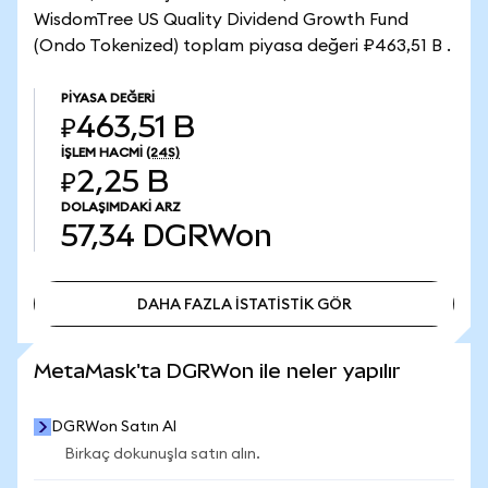
WisdomTree US Quality Dividend Growth Fund
(Ondo Tokenized) toplam piyasa değeri ₽463,51 B .
PIYASA DEĞERI
₽463,51 B
İŞLEM HACMI
(24S)
₽2,25 B
DOLAŞIMDAKI ARZ
57,34
DGRWon
DAHA FAZLA İSTATİSTİK GÖR
DAHA FAZLA İSTATİSTİK GÖR
MetaMask'ta DGRWon ile neler yapılır
DGRWon Satın Al
Birkaç dokunuşla satın alın.