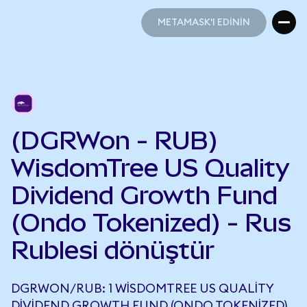
METAMASK'I EDİNİN
METAMASK'I EDİNİN
(DGRWon - RUB)
WisdomTree US Quality
Dividend Growth Fund
(Ondo Tokenized) - Rus
Rublesi dönüştür
DGRWON/RUB: 1 WISDOMTREE US QUALITY
DIVIDEND GROWTH FUND (ONDO TOKENIZED),